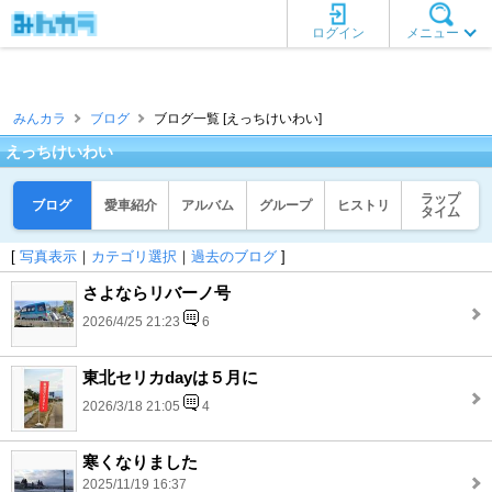
ログイン
メニュー
みんカラ
ブログ
ブログ一覧 [えっちけいわい]
えっちけいわい
ラップ
ブログ
愛車紹介
アルバム
グループ
ヒストリ
タイム
[
写真表示
｜
カテゴリ選択
｜
過去のブログ
]
さよならリバーノ号
2026/4/25 21:23
6
東北セリカdayは５月に
2026/3/18 21:05
4
寒くなりました
2025/11/19 16:37