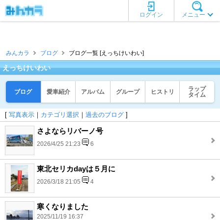
ログイン
メニュー
みんカラ
ブログ
ブログ一覧 [えっちけいわい]
えっちけいわい
ラップ
ブログ
愛車紹介
アルバム
グループ
ヒストリ
タイム
[
写真表示
｜
カテゴリ選択
｜
過去のブログ
]
さよならリバーノ号
2026/4/25 21:23
6
東北セリカdayは５月に
2026/3/18 21:05
4
寒くなりました
2025/11/19 16:37