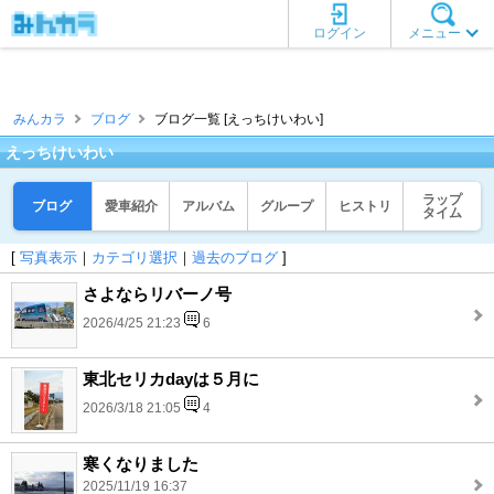
ログイン
メニュー
みんカラ
ブログ
ブログ一覧 [えっちけいわい]
えっちけいわい
ラップ
ブログ
愛車紹介
アルバム
グループ
ヒストリ
タイム
[
写真表示
｜
カテゴリ選択
｜
過去のブログ
]
さよならリバーノ号
2026/4/25 21:23
6
東北セリカdayは５月に
2026/3/18 21:05
4
寒くなりました
2025/11/19 16:37