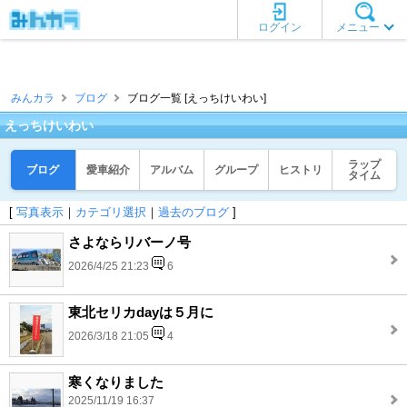
ログイン
メニュー
みんカラ
ブログ
ブログ一覧 [えっちけいわい]
えっちけいわい
ラップ
ブログ
愛車紹介
アルバム
グループ
ヒストリ
タイム
[
写真表示
｜
カテゴリ選択
｜
過去のブログ
]
さよならリバーノ号
2026/4/25 21:23
6
東北セリカdayは５月に
2026/3/18 21:05
4
寒くなりました
2025/11/19 16:37