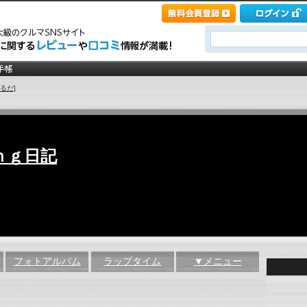
るだ]
ｎｇ日記
フォトアルバム
ラップタイム
▼メニュー