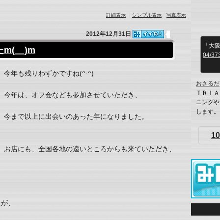
詳細表示
｜
シンプル表示
｜
写真表示
2012年12月31日
「大
(__)m
04/37
今年も残りわずかですね(^-^)
おさるだ
ＴＲＩＡ
今年は、オフ会なども参加させていただき、
ニングや
します。
今まで以上に出会いのあった年になりました。
10
お店にも、全国各地の遠いところからも来ていただき、
たが、