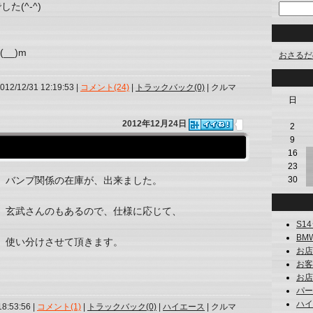
(^-^)
__)m
おさるだ
2012/12/31 12:19:53 |
コメント(24)
|
トラックバック(0)
| クルマ
日
2012年12月24日
2
9
16
23
バンプ関係の在庫が、出来ました。
30
玄武さんのもあるので、仕様に応じて、
S14
BM
使い分けさせて頂きます。
お店
お客様
お店で
パーツ
ハイエ
18:53:56 |
コメント(1)
|
トラックバック(0)
|
ハイエース
| クルマ