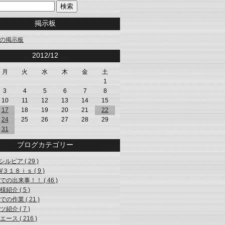
掲示板
の掲示板
<<
2012/12
>>
月
火
水
木
金
土
1
3
4
5
6
7
8
10
11
12
13
14
15
17
18
19
20
21
22
24
25
26
27
28
29
31
ブログカテゴリー
シルビア ( 29 )
W３１８ｉｓ ( 9 )
での出来事！！ ( 46 )
紹介 ( 5 )
の作業 ( 21 )
紹介 ( 7 )
ース ( 216 )