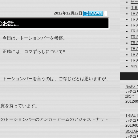
サーキ
ＴＲＩ
2012年12月22日
TRI
TRI
のお話。
TRI
TRI
TR
今日は、トーションバーを考察。
TRI
TRI
正確には、コマずらしについて!!
TRI
TRI
MINI
トーションバーを言うのは、ご存じだとは思いますが、
茂雄オフ(
カテゴ
設定）
2012/0
性質を持っています。
TRIA
このトーションバーのアンカーアームのアジャストナット
カテゴリ
2010/0
SQUAR
カテゴリ