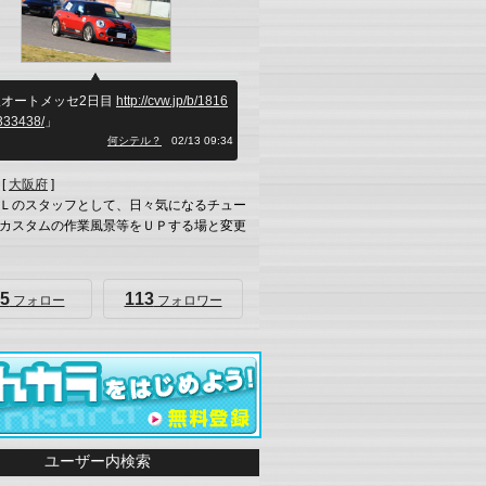
阪オートメッセ2日目
http://cvw.jp/b/1816
333438/
」
何シテル？
02/13 09:34
[
大阪府
]
Ｌのスタッフとして、日々気になるチュー
カスタムの作業風景等をＵＰする場と変更
5
113
フォロー
フォロワー
ユーザー内検索