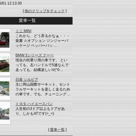
6/01 12:13:30
[
他のクリップをチェック
]
愛車一覧
ミニ MINI
これから、どう弄るかなぁ・・・
覚書 ☆オプション ジンジャーパ
ッケージ ペッパーパッ ...
BMW 3シリーズ クーペ
現在の街乗り用の車です。 とい
っても、左ハンドルで5速なんで
走っても、結構楽しいV(^0 ...
日産 シルビア
主に岡山国際サーキット、セント
ラルサーキットを楽しく走るため
の車です。でも、チューニング ...
トヨタ ハイエースバン
人生初の3ドア以上もドアがあ
り、しかもATです(>_<)
[
愛車一覧
]