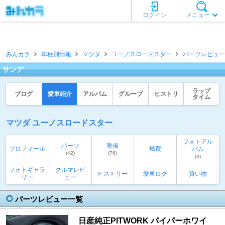
ログイン
メニュー
みんカラ
車種別情報
マツダ
ユーノスロードスター
パーツレビュー
サンデ
ラップ
ブログ
愛車紹介
アルバム
グループ
ヒストリ
タイム
マツダ ユーノスロードスター
フォトアル
パーツ
整備
プロフィール
燃費
バム
(42)
(76)
(3)
フォトギャラ
クルマレビ
ヒストリー
愛車ログ
買い物
リー
ュー
パーツレビュー一覧
日産純正PITWORK パイパーホワイ