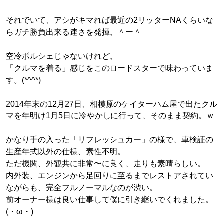
それでいて、アシがキマれば最近の2リッターNAくらいな
らガチ勝負出来る速さを発揮。＾ー＾
空冷ポルシェじゃないけれど。
「クルマを着る」感じをこのロードスターで味わっていま
す。(*^^*)
2014年末の12月27日、相模原のケイターハム屋で出たクル
マを年明け1月5日に冷やかしに行って、そのまま契約。ｗ
かなり手の入った「リフレッシュカー」の様で、車検証の
生産年式以外の仕様、素性不明。
ただ機関、外観共に非常〜に良く、走りも素晴らしい。
内外装、エンジンから足回りに至るまでレストアされてい
ながらも、完全フルノーマルなのが渋い。
前オーナー様は良い仕事して僕に引き継いでくれました。
(・ω・)ゝ