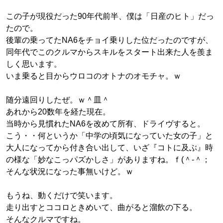
この子が現役だった90年代前半、僕は「日産のヒト」だっ
たので。
後輩の乗ってたNA6をチョイ乗りした位だったのですが、
同年代でこのクルマからスキルをスタート出来た人を羨ま
しく思います。
いま乗ると目からウロコのオトナのオモチャ。ｗ
随分遠回りしたぜ。ｗ＾皿＾
あれから20数年を経た現在。
当時から見慣れたNA6を改めて所有、ドライヴすると。
こう・・何というか「中学の頃気になっていた女の子」と
大人になってから付き合い出して、いざ『コトに及ぶ』時
の様な「妙なこっパズかしさ」がありますね。ｆ(＾-＾；
そんな状況になった事無いけど。ｗ
もうね、動くだけで笑います。
走り出すとココロときめいて、曲がると溜飲の下る。
そんなクルマですね。