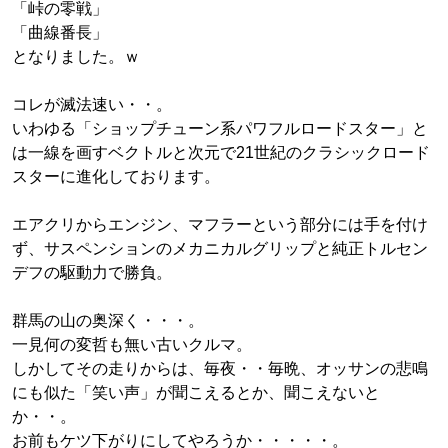
「峠の零戦」
「曲線番長」
となりました。ｗ
コレが滅法速い・・。
いわゆる「ショップチューン系パワフルロードスター」と
は一線を画すベクトルと次元で21世紀のクラシックロード
スターに進化しております。
エアクリからエンジン、マフラーという部分には手を付け
ず、サスペンションのメカニカルグリップと純正トルセン
デフの駆動力で勝負。
群馬の山の奥深く・・・。
一見何の変哲も無い古いクルマ。
しかしてその走りからは、毎夜・・毎晩、オッサンの悲鳴
にも似た「笑い声」が聞こえるとか、聞こえないと
か・・。
お前もケツ下がりにしてやろうか・・・・・。