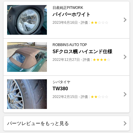
日産純正PITWORK
パイパーホワイト
2023年6月16日
-
評価 :
★
★
☆
☆
☆
ROBBINS AUTO TOP
SFクロス幌 ハイエンド仕様
2022年12月27日
-
評価 :
★
★
★
★
☆
シバタイヤ
TW380
2022年2月15日
-
評価 :
★
★
☆
☆
☆
パーツレビューをもっと見る