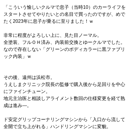
「こういう愉しいクルマで息子（当時10）のカーライフを
スタートさせてやりたいとの名目で買ったのですが、めで
たく2023年に息子が乗るに至りました！ｗ
非常に程度がよろしい上に、見た目ノーマル。
全塗装、フルＯＨ済み、内装前交換とゆークルマでした。
なので存在しない「グリーンのボディカラーに黒ファブリ
ック内装」ｗ
その後、遠州は浜松市。
うえしまクリニック院長の監修で購入後から足回りを中心
にファインチューン。
地元主治医と相談しアライメント数回の仕様変更を経て熟
成は進み―。
ド安定グリップコーナリングマシンから「入口から流して
全開で立ち上がれる」ハンドリングマシンに変貌。