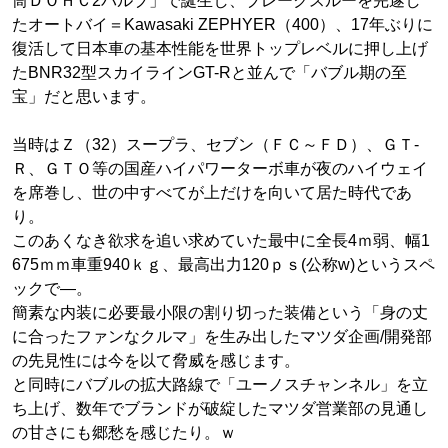
筒ＤＯＨＣ2バルブ」で誕生し、ブレークスルーを完遂し
たオートバイ＝Kawasaki ZEPHYER（400）、17年ぶりに
復活して日本車の基本性能を世界トップレベルに押し上げ
たBNR32型スカイラインGT-Rと並んで「バブル期の至
宝」だと思います。
当時はＺ（32）スープラ、セブン（ＦＣ～ＦＤ）、ＧＴ-
Ｒ、ＧＴＯ等の国産ハイパワーターボ車が夜のハイウェイ
を席巻し、世の中すべてが上だけを向いて居た時代であ
り。
このあくなき欲求を追い求めていた最中に全長4ｍ弱、幅1
675ｍｍ車重940ｋｇ、最高出力120ｐｓ(公称w)というスペ
ックで―。
簡素な内装に必要最小限の割り切った装備という「身の丈
に合ったファンなクルマ」を生み出したマツダ企画/開発部
の先見性には今を以て脅威を感じます。
と同時にバブルの拡大路線で「ユーノスチャンネル」を立
ち上げ、数年でブランドが破綻したマツダ営業部の見通し
の甘さにも郷愁を感じたり。ｗ