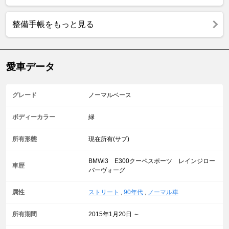
整備手帳をもっと見る
愛車データ
グレード
ノーマルベース
ボディーカラー
緑
所有形態
現在所有(サブ)
BMWi3 E300クーペスポーツ レインジロー
車歴
バーヴォーグ
属性
ストリート
,
90年代
,
ノーマル車
所有期間
2015年1月20日 ～