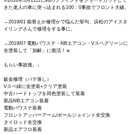
※2018年3月11日に峠のブラインドをショートカットして
きた老人の車に突っ込まれる100：0事故でフロント大破。
→2019/01 箱替えか修理かで悩んだ挙句、浜松のアイスタ
イリングさんで修理をする事に。
→2019/07 電動パワステ・NBエアコン・Vスペグリーンに
全塗装して「加齢」に復活！ｗ
もらい事故後。↓
鈑金修理（パテ落し）
Vスペ緑に全塗装+クリア塗装
中古ハードトップを同色塗装して装着
新品NBエアコン装着
電動パワステ装着
フロントアッパーアーム/ボールジョイント全交換
タイロッド全交換
新品エアフロ装着