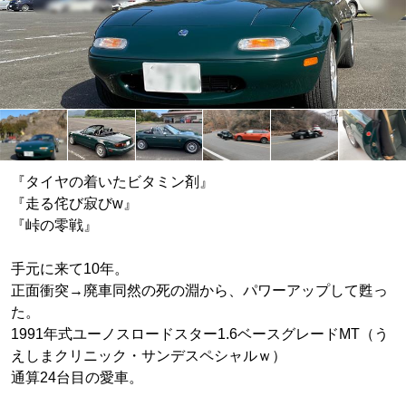
『タイヤの着いたビタミン剤』
『走る侘び寂びw』
『峠の零戦』
手元に来て10年。
正面衝突→廃車同然の死の淵から、パワーアップして甦っ
た。
1991年式ユーノスロードスター1.6ベースグレードMT（う
えしまクリニック・サンデスペシャルｗ）
通算24台目の愛車。