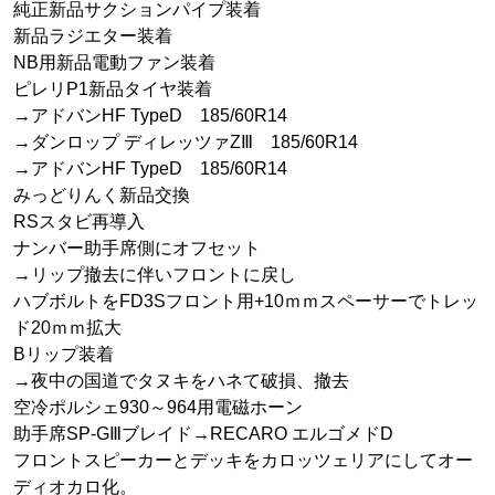
純正新品サクションパイプ装着
新品ラジエター装着
NB用新品電動ファン装着
ピレリP1新品タイヤ装着
→アドバンHF TypeD 185/60R14
→ダンロップ ディレッツァZⅢ 185/60R14
→アドバンHF TypeD 185/60R14
みっどりんく新品交換
RSスタビ再導入
ナンバー助手席側にオフセット
→リップ撤去に伴いフロントに戻し
ハブボルトをFD3Sフロント用+10ｍｍスペーサーでトレッ
ド20ｍｍ拡大
Bリップ装着
→夜中の国道でタヌキをハネて破損、撤去
空冷ポルシェ930～964用電磁ホーン
助手席SP-GⅢブレイド→RECARO エルゴメドD
フロントスピーカーとデッキをカロッツェリアにしてオー
ディオカロ化。