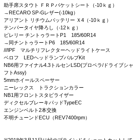
助手席スタウト ＦＲＰバケットシート（-10ｋｇ）
→RECARO SP-Gレザー(-10kg）
アリアント リチウムバッテリー Ｘ4（-10ｋｇ）
テンパータイヤ降ろし（-12ｋｇ）
ピレリー チントゥラートP1 185/60R14
→同チントゥラートP6 185/60R14
///IPF マルチリフレクターヘッドライトケース
ベロフ LEDヘッドランプバルブKit
NB6用ファイナル4.3トルセンLSD(プロペラ/ドライブシャ
フトAssy)
5mmホイールスペーサー
ニーレックス トラクションカラー
NB1用フロントスタビライザー
ディクセルブレーキパッドTypeEC
エンジンベルト2本交換
不明チューンドECU（REV7400rpm）