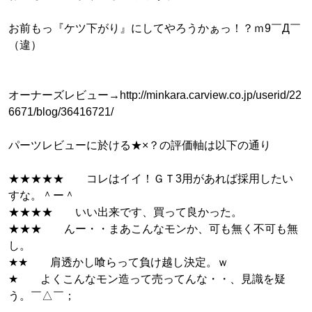
お前もっ『ケツ下がり』にしてやろうかぁっ！？ｍ9￣Д￣
（違）
オーナーズレビュー→http://minkara.carview.co.jp/userid/22
6671/blog/36416721/
パーツレビューに於ける★×？の評価軸は以下の通り
★★★★★ コレはイイ！ＧＴ3用があれば採用したい
すな。＾ー＾
★★★★ いい出来です、買って良かった。
★★★ んー・・まあこんなモンか、可も無く不可も無
し。
★★ 肩透かし喰らって負け越し決定。ｗ
★ よくこんなモン造って売ってんな・・、見識を疑
う。￣△￣；