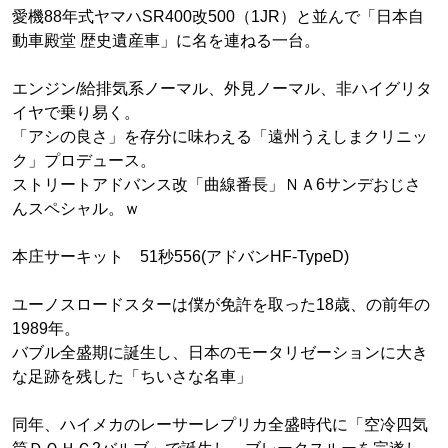
愛機88年式ヤマハSR400改500（1JR）と並んで「日本自
動車殿堂 歴史遺産車」に名を連ねる一台。
エンジン/給排気系ノーマル、外見ノーマル、非ハイグリタ
イヤで乗り易く。
「アシの良さ」を存分に味わえる「遠州うえしまクリニッ
ク」プロデュース。
ストリートアドバンス改「曲線番長」ＮＡ6サンデおじさ
んスペシャル。ｗ
本庄サーキット 51秒556(アドバンHF-TypeD)
ユーノスロードスターは僕が免許を取った18歳、の前年の
1989年。
バブル全盛期に誕生し、日本のモータリゼーションに大き
な足跡を残した「ちいさな名車」
同年、ハイメカのレーサーレプリカ全盛時代に「空冷四気