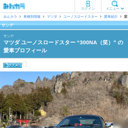
ログイン
メニュー
みんカラ
車種別情報
マツダ
ユーノスロードスター
愛車紹介
愛
サンデ
サンデ
マツダ ユーノスロードスター “300NA（笑）” の
愛車プロフィール