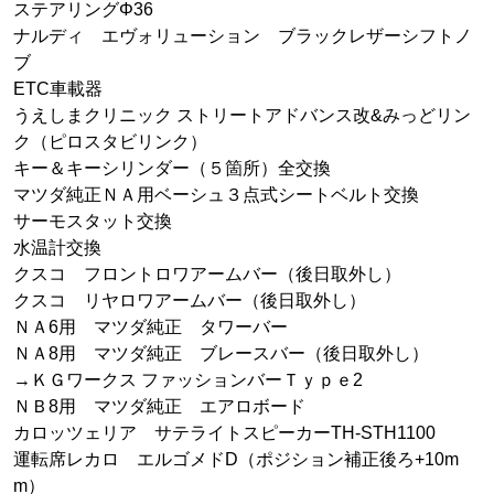
ステアリングΦ36
ナルディ エヴォリューション ブラックレザーシフトノ
ブ
ETC車載器
うえしまクリニック ストリートアドバンス改&みっどリン
ク（ピロスタビリンク）
キー＆キーシリンダー（５箇所）全交換
マツダ純正ＮＡ用ベーシュ３点式シートベルト交換
サーモスタット交換
水温計交換
クスコ フロントロワアームバー（後日取外し）
クスコ リヤロワアームバー（後日取外し）
ＮＡ6用 マツダ純正 タワーバー
ＮＡ8用 マツダ純正 ブレースバー（後日取外し）
→ＫＧワークス ファッションバーＴｙｐｅ2
ＮＢ8用 マツダ純正 エアロボード
カロッツェリア サテライトスピーカーTH-STH1100
運転席レカロ エルゴメドD（ポジション補正後ろ+10m
m）