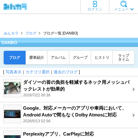
ログイン
メニュー
みんカラ
ブログ
ブログ一覧 [DANBO]
DANBO
ラップ
ブログ
愛車紹介
アルバム
グループ
ヒストリ
タイム
[
写真表示
｜
カテゴリ選択
｜
過去のブログ
]
ダイソーの首の負担を軽減するネック用メッシュバ
ックレストが効果的
2026/7/22 00:36
Google、対応メーカーのアプリや車両において、
Android Autoで間もなくDolby Atmosに対応
2026/5/13 02:56
Perplexityアプリ、CarPlayに対応