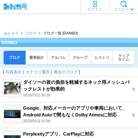
ログイン
メニュー
みんカラ
ブログ
ブログ一覧 [DANBO]
DANBO
ラップ
ブログ
愛車紹介
アルバム
グループ
ヒストリ
タイム
[
写真表示
｜
カテゴリ選択
｜
過去のブログ
]
ダイソーの首の負担を軽減するネック用メッシュバ
ックレストが効果的
2026/7/22 00:36
Google、対応メーカーのアプリや車両において、
Android Autoで間もなくDolby Atmosに対応
2026/5/13 02:56
Perplexityアプリ、CarPlayに対応