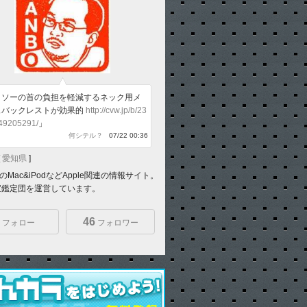
イソーの首の負担を軽減するネック用メ
ュバックレストが効果的
http://cvw.jp/b/23
49205291/
」
何シテル？
07/22 00:36
[
愛知県
]
Mac&iPodなどApple関連の情報サイト。
宝鑑定団を運営しています。
46
フォロー
フォロワー