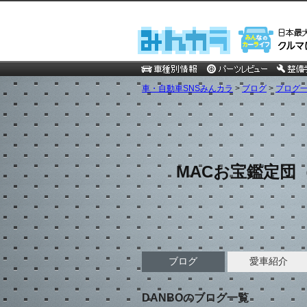
車・自動車SNSみんカラ
>
ブログ
>
ブログ一覧
MACお宝鑑定団
ブログ
愛車紹介
DANBOのブログ一覧