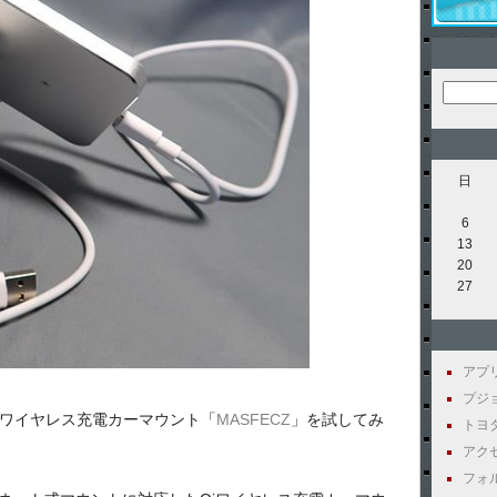
日
6
13
20
27
アプリ 
プジョー
応Qiワイヤレス充電カーマウント「
MASFECZ
」を試してみ
トヨタ 
アクセ
フォル