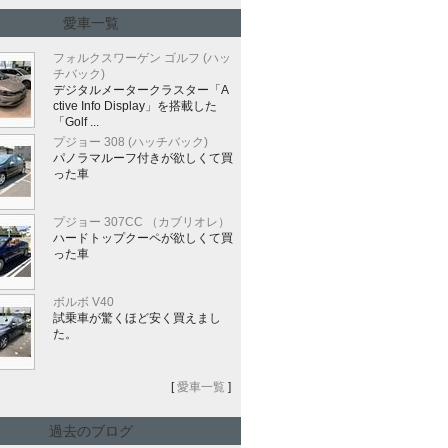
愛車一覧
フォルクスワーゲン ゴルフ (ハッ
チバック)
デジタルメータークラスター「A
ctive Info Display」を搭載した
「Golf ...
プジョー 308 (ハッチバック)
パノラマルーフ付きが欲しくて買
った車
プジョー 307CC （カブリオレ）
ハードトップクーペが欲しくて買
った車
ボルボ V40
試乗車が驚くほど安く買えまし
た。
[
愛車一覧
]
過去のブログ