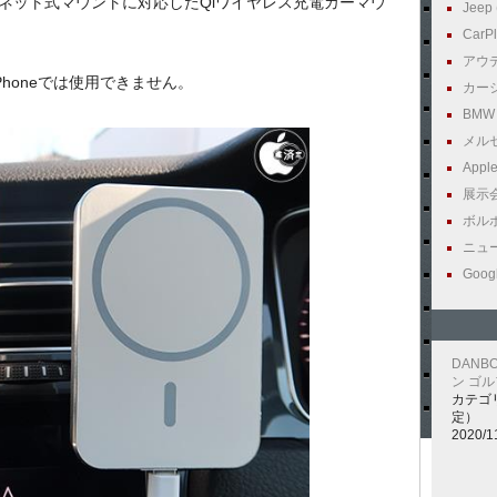
feマグネット式マウントに対応したQiワイヤレス充電カーマウ
Jeep (
CarPl
アウディ
Phoneでは使用できません。
カーシェ
BMW (
メルセ
Apple 
展示会 
ボルボ 
ニュース
Googl
DAN
ン ゴル
カテゴ
定）
2020/1