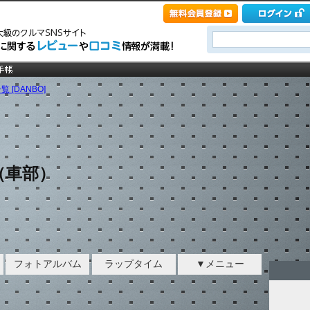
 [DANBO]
（車部）
フォトアルバム
ラップタイム
▼メニュー