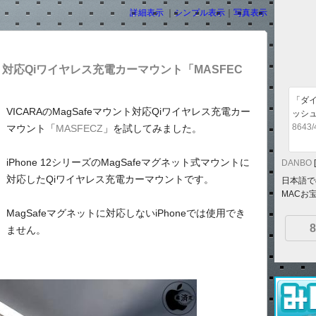
詳細表示
｜
シンプル表示
｜
写真表示
ウント対応Qiワイヤレス充電カーマウント「MASFEC
「ダ
VICARAのMagSafeマウント対応Qiワイヤレス充電カー
ッシ
8643/
マウント「
MASFECZ
」を試してみました。
iPhone 12シリーズのMagSafeマグネット式マウントに
DANBO
対応したQiワイヤレス充電カーマウントです。
日本語での
MACお
MagSafeマグネットに対応しないiPhoneでは使用でき
8
ません。