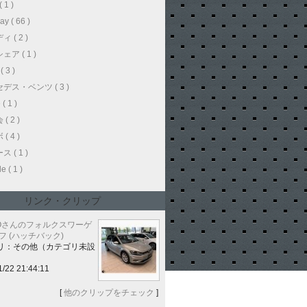
 1 )
ay ( 66 )
 ( 2 )
ア ( 1 )
 3 )
デス・ベンツ ( 3 )
( 1 )
( 2 )
( 4 )
 ( 1 )
e ( 1 )
リンク・クリップ
BOさんのフォルクスワーゲ
フ (ハッチバック)
リ：その他（カテゴリ未設
1/22 21:44:11
[
他のクリップをチェック
]