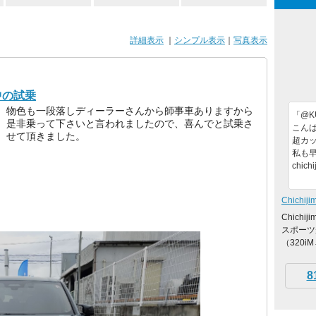
詳細表示
｜
シンプル表示
｜
写真表示
中の試乗
物色も一段落しディーラーさんから師事車ありますから
「@KU
是非乗って下さいと言われましたので、喜んでと試乗さ
こんば
せて頂きました。
超カッ
私も早
chich
Chichiji
Chich
スポーツ
（320i
8