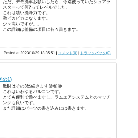
ただ、デモ洗車お願いしたら、今迄使っていたシュアラ
スターって何❓ってレベルでした。
これは凄い洗浄力です。
激ピカピカになります。
少々高いですが。。
この詳細は整備の項目に各々書きます。
Posted at 2023/10/29 18:35:51 |
コメント(0)
|
トラックバック(0)
の1)
散財はその3迄続きます😢😢😢
これはいわゆるバルコンです。
とても便利で遊べますし、ラムエアシステムとのマッチ
ングも良いです。
また詳細はパーツの書き込みには書きます。