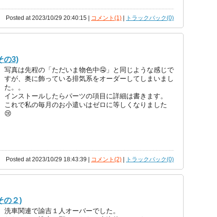
Posted at 2023/10/29 20:40:15 |
コメント(1)
|
トラックバック(0)
の3)
写真は先程の「ただいま物色中🤤」と同じような感じで
すが、奥に飾っている排気系をオーダーしてしまいまし
た。。
インストールしたらパーツの項目に詳細は書きます。
これで私の毎月のお小遣いはゼロに等しくなりました
😢
Posted at 2023/10/29 18:43:39 |
コメント(2)
|
トラックバック(0)
その２)
洗車関連で諭吉１人オーバーでした。