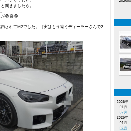
チした走りでした。
2026/0
？と聞きましたら。
た。
😁😁😁
内されてM2でした。（実はもう違うディーラーさんで2
2026年
01月
07月
2025年
01月
07月