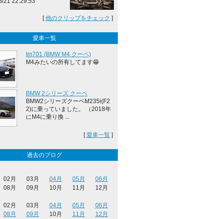
5/21 22:29:53
[
他のクリップをチェック
]
愛車一覧
tm701 (BMW M4 クーペ)
M4みたいの所有してます😁
BMW 2シリーズ クーペ
BMW2シリーズクーペM235i(F2
2)に乗っていました。 （2018年
にM4に乗り換 ...
[
愛車一覧
]
過去のブログ
02月
03月
04月
05月
06月
08月
09月
10月
11月
12月
02月
03月
04月
05月
06月
08月
09月
10月
11月
12月