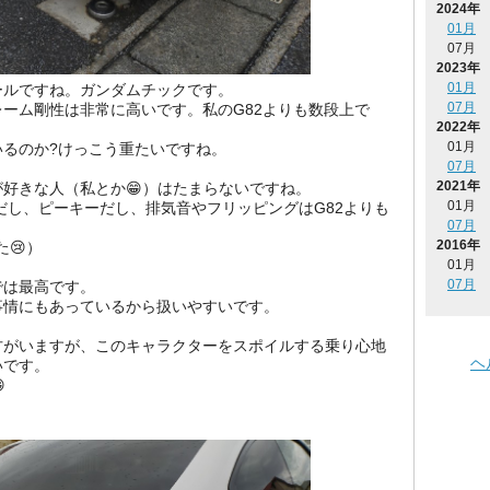
2024年
01月
07月
2023年
01月
ールですね。ガンダムチックです。
07月
ーム剛性は非常に高いです。私のG82よりも数段上で
2022年
01月
るのか?けっこう重たいですね。
07月
2021年
好きな人（私とか😁）はたまらないですね。
01月
的だし、ピーキーだし、排気音やフリッピングはG82よりも
07月
2016年
😢）
01月
07月
では最高です。
事情にもあっているから扱いやすいです。
方がいますが、このキャラクターをスポイルする乗り心地
ヘ
いです。
