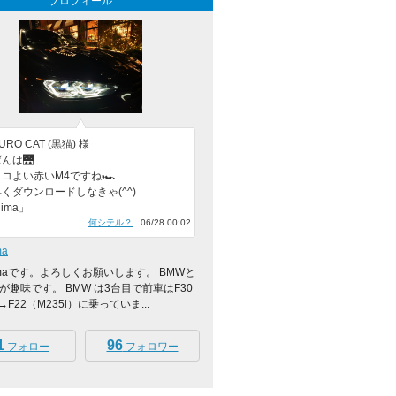
プロフィール
RO CAT (黒猫) 様
んは🌉
コよい赤いM4ですね🏎️
くダウンロードしなきゃ(^^)
ijima」
何シテル？
06/28 00:02
ma
ijimaです。よろしくお願いします。 BMWと
が趣味です。 BMW は3台目で前車はF30
M→F22（M235i）に乗っていま...
1
96
フォロー
フォロワー