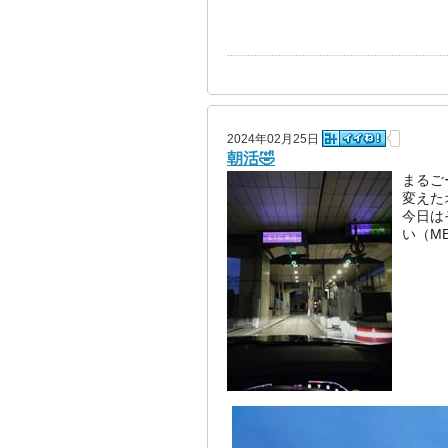
2024年02月25日
朝活🤣
まるご
変えた
今日は
い（M