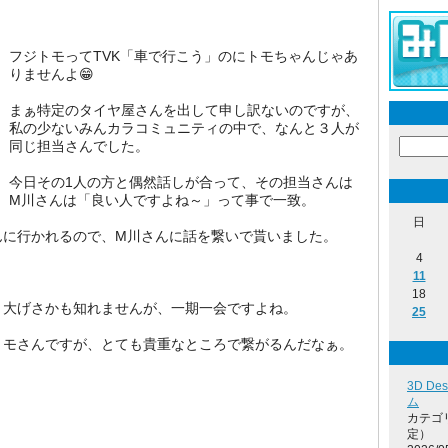
フジトモってTVK「車で行こう」のにトモちゃんじゃあ
りませんよ😁
まぁ特定のタイヤ屋さんを出して申し訳ないのですが、
私の少ないみんカラコミュニティの中で、なんと３人が
同じ担当さんでした。
今日その1人の方と偶然話しが合って、その担当さんは
M川さんは「良い人ですよね～」って事で一致。
日
んに行かれるので、M川さんに話を繋いで貰いました。
4
11
18
、大げさかも知れませんが、一期一会ですよね。
25
トモさんですが、とても貴重なところで繋がるんだなぁ。
3D D
ム
カテゴ
定）