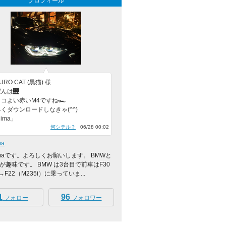
プロフィール
RO CAT (黒猫) 様
んは🌉
コよい赤いM4ですね🏎️
くダウンロードしなきゃ(^^)
ijima」
何シテル？
06/28 00:02
ma
ijimaです。よろしくお願いします。 BMWと
が趣味です。 BMW は3台目で前車はF30
M→F22（M235i）に乗っていま...
1
96
フォロー
フォロワー