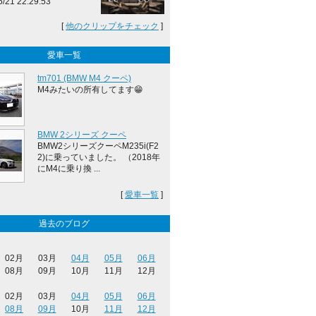
5/21 22:29:53
[
他のクリップをチェック
]
愛車一覧
tm701 (BMW M4 クーペ)
M4みたいの所有してます😁
BMW 2シリーズ クーペ
BMW2シリーズクーペM235i(F2
2)に乗っていました。 （2018年
にM4に乗り換 ...
[
愛車一覧
]
過去のブログ
02月
03月
04月
05月
06月
08月
09月
10月
11月
12月
02月
03月
04月
05月
06月
08月
09月
10月
11月
12月