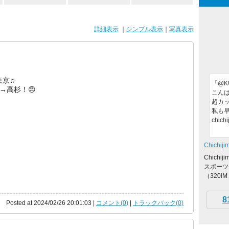
詳細表示
｜
シンプル表示
｜
写真表示
東京♫
「@KU
ﾟ)→高杉！😠
こんば
超カッ
私も早
chich
Chichiji
Chich
スポーツ
（320i
8
Posted at 2024/02/26 20:01:03 |
コメント(0)
|
トラックバック(0)