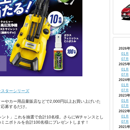
2026
01月
07月
2025
01月
07月
2024
01月
07月
ンスターシリーズ
2023
01月
ーやカー用品量販店などで2,000円以上お買い上げいた
07月
て応募するだけ。
2022
01月
レント」これを抽選で合計10名様。さらにWチャンスとし
07月
ミニボトルを合計100名様にプレゼントします！
2021