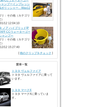
洗車(CCウォーターゴー
シャンプーインプレッシ
&ポリッシャー…Wax12
ゴリ：その他（カテゴリ
定）
01/12 12:04:10
タ ノア ハイブリッド]P
TAFF CCウォーターゴー
 シャンプー
ゴリ：その他（カテゴリ
定）
12/12 15:27:40
[
他のクリップをチェック
]
愛車一覧
トヨタ ヴェルファイア
トヨタ ヴェルファイアに乗って
います。
トヨタ マークX
トヨタ マークXに乗っていま
す。