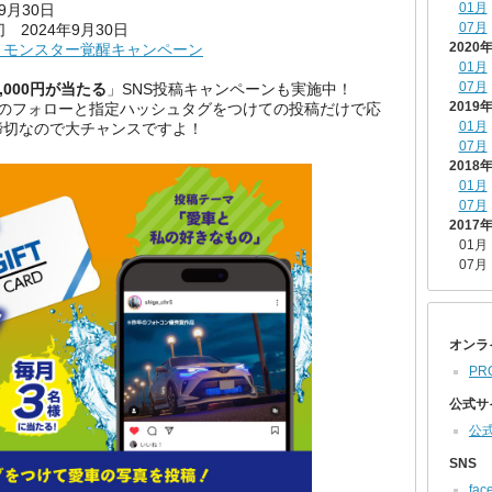
01月
9月30日
07月
 2024年9月30日
2020
！モンスター覚醒キャンペーン
01月
07月
,000円が当たる
」SNS投稿キャンペーンも実施中！
2019
かのフォローと指定ハッシュタグをつけての投稿だけで応
01月
締切なので大チャンスですよ！
07月
2018
01月
07月
2017
01月
07月
オンラ
PR
公式サ
公
SNS
fac