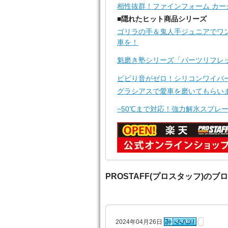
相性抜群！ファインフォーム カー
■隠れたヒット商品シリーズ
ゴリラの手＆鬼人手ジュニアでワ
車を！
魁磨き塾シリーズ「パーツリフレ
ビビり音がゼロ！シリコンワイパ
グラシアスで愛車を磨いてもらい
−50℃まで対応！強力解氷スプレ
PROSTAFF(プロスタッフ)のブ
2024年04月26日