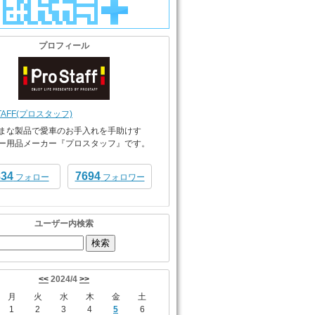
プロフィール
TAFF(プロスタッフ)
まな製品で愛車のお手入れを手助けす
ー用品メーカー『プロスタッフ』です。
834
7694
フォロー
フォロワー
ユーザー内検索
<<
2024/4
>>
月
火
水
木
金
土
1
2
3
4
5
6