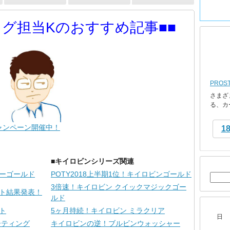
ログ担当Kのおすすめ記事■■
PROS
さまざ
る、カ
ャンペーン開催中！
1
■キイロビンシリーズ関連
ターゴールド
POTY2018上半期1位！キイロビンゴールド
3倍速！キイロビン クイックマジックゴー
スト結果発表！
ルド
ト
5ヶ月持続！キイロビン ミラクリア
日
ーティング
キイロビンの逆！ブルビンウォッシャー