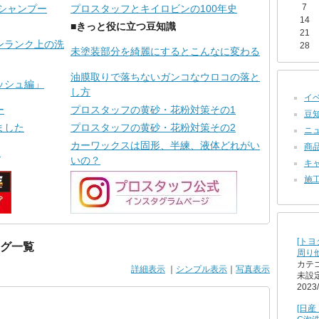
7
シャンプー
プロスタッフとキイロビンの100年史
14
■きっと役に立つ豆知識
21
ンランク上の洗
28
未塗装部分を綺麗にするとこんなに変わる
油膜取りで落ちないガンコなウロコの落と
ッシュ編」
し方
イベ
ー
プロスタッフの黄砂・花粉対策その1
豆知識
ました
プロスタッフの黄砂・花粉対策その2
ニュ
カーワックスは固形、半練、液体どれがい
商品
ー
いの？
キャ
施工
[トヨ
ログ一覧
周り
カテ
詳細表示
｜
シンプル表示
｜
写真表示
未設
2023/
[日産 