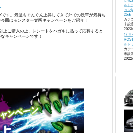
C泡
ルド
！
ョン)
25🎄
当のKです。気温もぐんぐん上昇してきて外での洗車が気持ち
カテ
で今回はモンスター覚醒キャンペーンをご紹介！
未設
2023/
0円以上ご購入の上、レシートをハガキに貼って応募すると
[トヨ
得なキャンペーンです！
ROS
ルド
カテ
未設
2022/