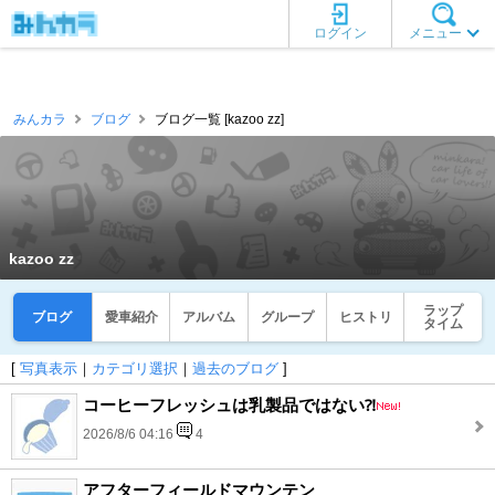
ログイン
メニュー
みんカラ
ブログ
ブログ一覧 [kazoo zz]
kazoo zz
ラップ
ブログ
愛車紹介
アルバム
グループ
ヒストリ
タイム
[
写真表示
｜
カテゴリ選択
｜
過去のブログ
]
コーヒーフレッシュは乳製品ではない⁈
2026/8/6 04:16
4
アフターフィールドマウンテン