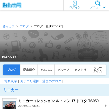
ログイン
メニュー
みんカラ
ブログ
ブログ一覧 [kazoo zz]
kazoo zz
ラップ
ブログ
愛車紹介
アルバム
グループ
ヒストリ
タイム
[
写真表示
｜
カテゴリ選択
｜
過去のブログ
]
ミニカー
ミニカーコレクション ル・マン 17 トヨタ TS050
2026/6/13 05:51