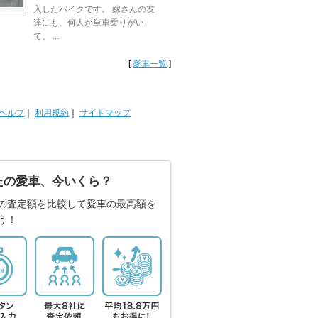
入したバイクです。 嫁さんの友
達にも、何人か単車乗りがい
て、 ...
[
愛車一覧
]
ヘルプ
｜
利用規約
｜
サイトマップ
たの愛車、今いくら？
の査定額を比較して愛車の最高額を
う！