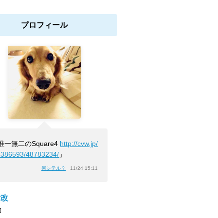
プロフィール
唯一無二のSquare4
http://cvw.jp/
3386593/48783234/
」
何シテル？
11/24 15:11
t改
]