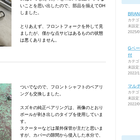
いことを思い出したので、部品を揃えてOH
しました。
BRAN
カテゴ
とりあえず、フロントフォークを外して見
未設定
2025/0
ましたが、僅かな点サビはあるものの状態
は悪くありません。
Gベ
付
カテゴ
未設定
2022/1
マル
ついでなので、フロントシャフトのベアリ
カテゴ
ングも交換しました。
未設定
2022/0
スズキの純正ベアリングは、画像のとおり
ボールが剥き出しのタイプを使用していま
す。
スクーターなどは屋外保管が主だと思いま
すが、カバーの隙間から侵入した水分で、