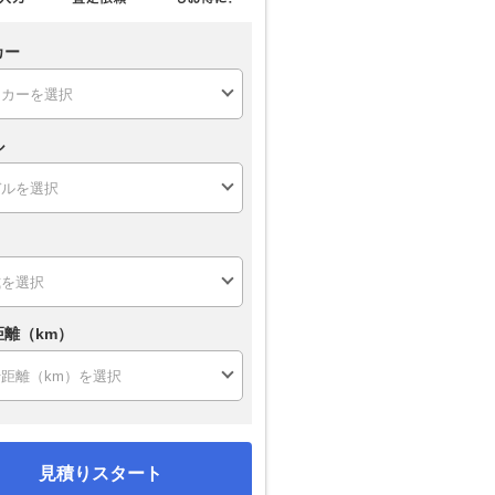
カー
ル
距離（km）
見積りスタート