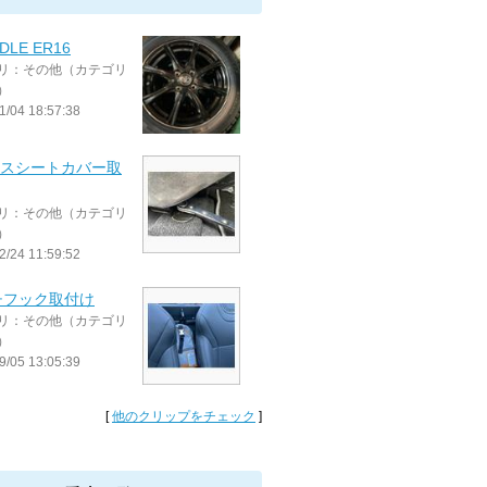
DLE ER16
リ：その他（カテゴリ
）
1/04 18:57:38
ースシートカバー取
リ：その他（カテゴリ
）
2/24 11:59:52
チフック取付け
リ：その他（カテゴリ
）
9/05 13:05:39
[
他のクリップをチェック
]