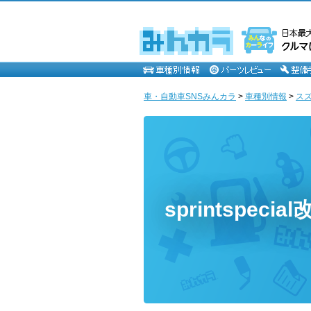
車・自動車SNSみんカラ
>
車種別情報
>
ス
sprintspeci