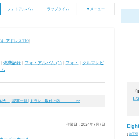
フォトアルバム
ラップタイム
▼メニュー
]
キ アドレス110
|
燃費記録
|
フォトアルバム (1)
|
フォト
|
クルマレビ
イム
「
b/
 ...
| 記事一覧 |
ドラレコ取付け② >>
作業日：2024年7月7日
Eigh
[
埼玉県