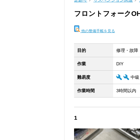
足廻り
サスペンション関連
フロントフォークO
他の整備手帳を見る
目的
修理・故障
作業
DIY
難易度
中級
作業時間
3時間以内
1