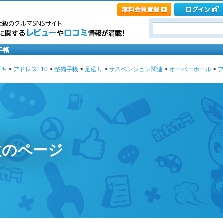
ズキ
>
アドレス110
>
整備手帳
>
足廻り
>
サスペンション関連
>
オーバーホール
>
フ
al改のページ