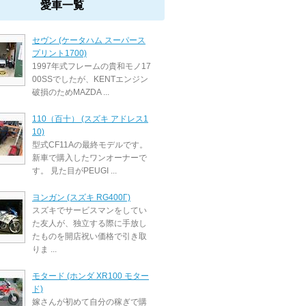
愛車一覧
セヴン (ケータハム スーパース
プリント1700)
1997年式フレームの貴和モノ17
00SSでしたが、KENTエンジン
破損のためMAZDA ...
110（百十） (スズキ アドレス1
10)
型式CF11Aの最終モデルです。
新車で購入したワンオーナーで
す。 見た目がPEUGI ...
ヨンガン (スズキ RG400Γ)
スズキでサービスマンをしてい
た友人が、独立する際に手放し
たものを開店祝い価格で引き取
りま ...
モタード (ホンダ XR100 モター
ド)
嫁さんが初めて自分の稼ぎで購