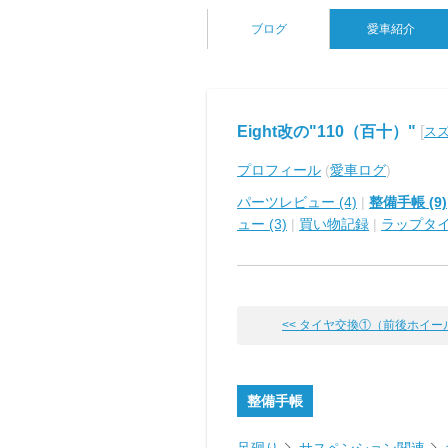
ブログ
愛車紹介
Eight改の"110（百十）"
[
スズ
プロフィール
(
愛車ログ
)
パーツレビュー (4)
|
整備手帳 (9)
ュー (3)
|
買い物記録
|
ラップタ
<< タイヤ交換①（前後ホイール洗
整備手帳