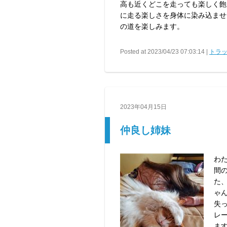
高も近くどこを走っても楽しく飽
に走る楽しさを身体に染み込ませ
の道を楽しみます。
Posted at 2023/04/23 07:03:14 |
トラッ
2023年04月15日
仲良し姉妹
わ
間
た
ゃ
失っ
レ
ます(