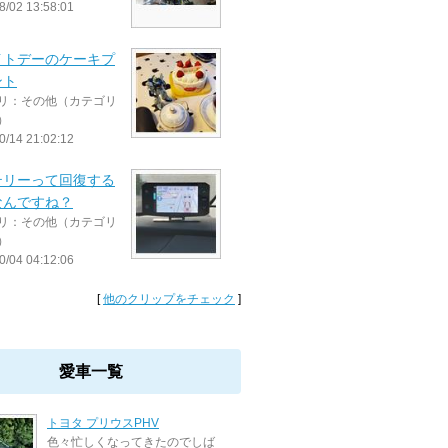
8/02 13:58:01
イトデーのケーキプ
ント
リ：その他（カテゴリ
）
0/14 21:02:12
テリーって回復する
なんですね？
リ：その他（カテゴリ
）
0/04 04:12:06
[
他のクリップをチェック
]
愛車一覧
トヨタ プリウスPHV
色々忙しくなってきたのでしば