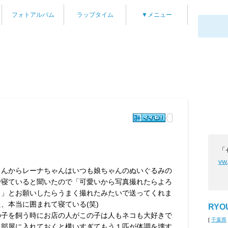
フォトアルバム
ラップタイム
▼メニュー
「
vw
さんからレーナちゃんはいつも娘ちゃんのぬいぐるみの
で寝ていると聞いたので「可愛いから写真撮れたらよろ
く」とお願いしたらうまく撮れたみたいで送ってくれま
、本当に囲まれて寝ている(笑)
RYO
の子を飼う時にお店の人がこの子は人もネコも大好きで
[
千葉県
じ部屋に入れておくと構いすぎてもう１匹が体調を壊す