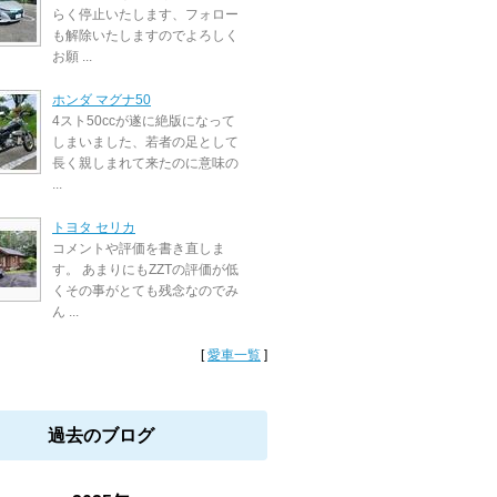
らく停止いたします、フォロー
も解除いたしますのでよろしく
お願 ...
ホンダ マグナ50
4スト50ccが遂に絶版になって
しまいました、若者の足として
長く親しまれて来たのに意味の
...
トヨタ セリカ
コメントや評価を書き直しま
す。 あまりにもZZTの評価が低
くその事がとても残念なのでみ
ん ...
[
愛車一覧
]
過去のブログ