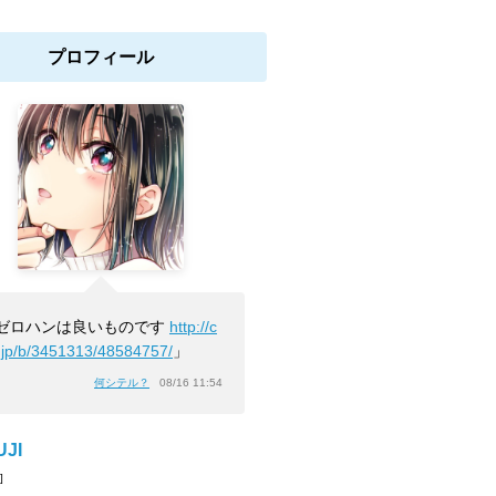
プロフィール
ゼロハンは良いものです
http://c
.jp/b/3451313/48584757/
」
何シテル？
08/16 11:54
UJI
]