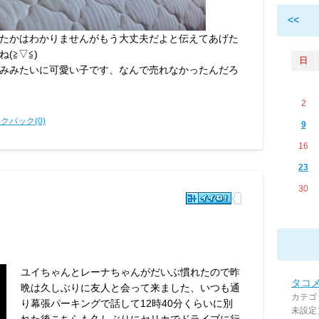
<<
たかはわかりませんがもう大丈夫だよと伝えてあげた
(≧▽≦)
日
みみたいに可愛い子です、なんで売れなかったんだろ
2
クバック(0)
9
16
23
30
ユイちゃんとレーナちゃんがだいぶ慣れたので昨
タコ
晩は久しぶりに友人と会って来ました、いつも通
カテゴ
り幕張パーキングで話して12時40分くらいに別
未設定