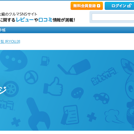
 [RYOUJI]
ジ