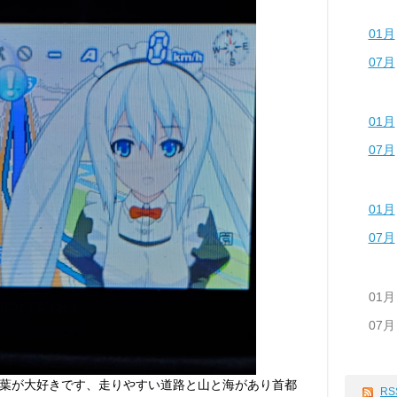
01月
07月
01月
07月
01月
07月
01月
07月
葉が大好きです、走りやすい道路と山と海があり首都
RS