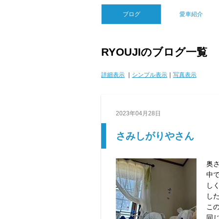
ブログ
愛車紹介
RYOUJIのブログ一覧
詳細表示
｜
シンプル表示
｜
写真表示
2023年04月28日
さみしがりやさん
奥
中
し
した
こ
同