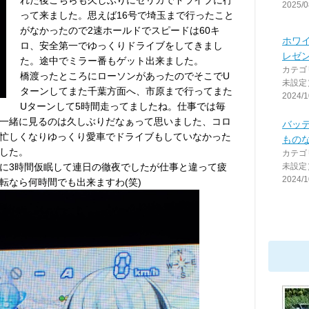
れた後こちらも久しぶりにセリカでドライブに行
2025/0
って来ました。思えば16号で埼玉まで行ったこと
がなかったので2速ホールドでスピードは60キ
ホワ
ロ、安全第一でゆっくりドライブをしてきまし
レゼ
た。途中でミラー番もゲット出来ました。
カテゴ
橋渡ったところにローソンがあったのでそこでU
未設定
ターンしてまた千葉方面へ、市原まで行ってまた
2024/1
Uターンして5時間走ってましたね。仕事では毎
一緒に見るのは久しぶりだなぁって思いました、コロ
バッ
忙しくなりゆっくり愛車でドライブもしていなかった
もの
した。
カテゴ
に3時間仮眠して連日の徹夜でしたが仕事と違って疲
未設定
2024/1
転なら何時間でも出来ますわ(笑)