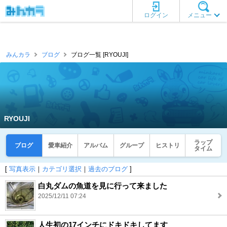
ログイン
メニュー
みんカラ
ブログ
ブログ一覧 [RYOUJI]
RYOUJI
ラップ
ブログ
愛車紹介
アルバム
グループ
ヒストリ
タイム
[
写真表示
｜
カテゴリ選択
｜
過去のブログ
]
白丸ダムの魚道を見に行って来ました
2025/12/11 07:24
人生初の17インチにドキドキしてます