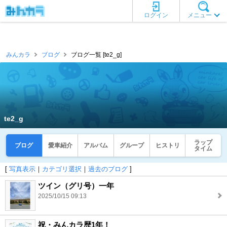
ログイン
メニュー
みんカラ
ブログ
ブログ一覧 [te2_g]
te2_g
ラップ
ブログ
愛車紹介
アルバム
グループ
ヒストリ
タイム
[
写真表示
｜
カテゴリ選択
｜
過去のブログ
]
ツイン（グリ号）一年
2025/10/15 09:13
祝・みんカラ歴1年！