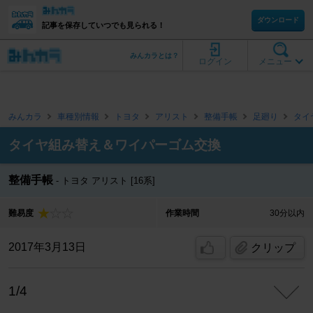
ダウンロード
記事を保存していつでも見られる！
みんカラとは？
ログイン
メニュー
みんカラ
車種別情報
トヨタ
アリスト
整備手帳
足廻り
タイ
タイヤ組み替え＆ワイパーゴム交換
整備手帳
トヨタ アリスト [16系]
難易度
作業時間
30分以内
2017年3月13日
クリップ
1/4