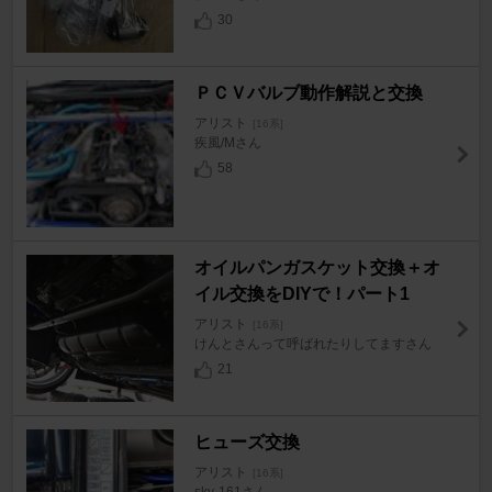
30
ＰＣＶバルブ動作解説と交換
アリスト
[16系]
疾風/Mさん
58
オイルパンガスケット交換＋オ
イル交換をDIYで！パート1
アリスト
[16系]
けんとさんって呼ばれたりしてますさん
21
ヒューズ交換
アリスト
[16系]