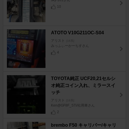
sky-161さん
10
ATOTO V10G211OC-S04
アリスト
[16系]
みっふぃーかーちすさん
4
TOYOTA純正 UCF20,21セルシ
オ純正コイン入れ、ミラースイ
ッチ
アリスト
[16系]
Ken@GF8F_STi/社用車さん
2
brembo F50 キャリパー/キャリ