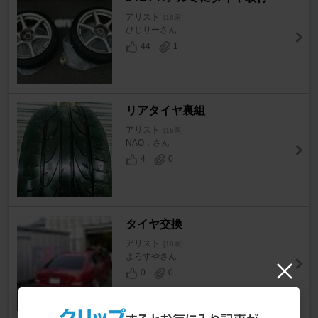
アリスト
[16系]
ひじりーさん
44
1
リアタイヤ裏組
アリスト
[16系]
NAO．さん
4
0
タイヤ交換
アリスト
[16系]
よろずやさん
0
0