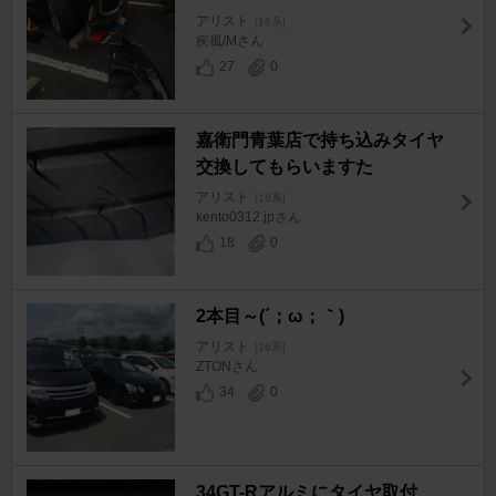
アリスト
[16系]
疾風/Mさん
27
0
嘉衛門青葉店で持ち込みタイヤ
交換してもらいますた
アリスト
[16系]
kento0312.jpさん
18
0
2本目～(´；ω；｀)
アリスト
[16系]
ZTONさん
34
0
34GT-Rアルミにタイヤ取付