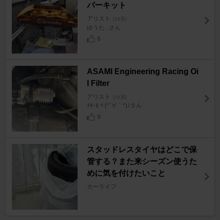
パーキット
アリスト
[16系]
ゆうた...さん
6
ASAMI Engineering Racing Oi
l Filter
アリスト
[16系]
ｱｷｰﾛヾ(*´∀｀*)ﾉさん
9
スタッドレスタイヤはどこで保
管する？また来シーズン使うた
めに気を付けたいこと
カーライフ