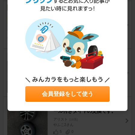
フェラーリ純正ロックボルト取
り付け
アリスト
[16系]
HIRO@旅人さん
23
3
リアタイヤ交換＆夏タイヤ交換
アリスト
[16系]
FUJIMaさん
2
0
会員登録をして使う
こんにちは、こんばんは。ホイ
ール付きタイヤの交換です。
アリスト
[16系]
やふこ2さん
5
0