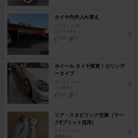
タイヤ内外入れ替え
アリスト
[16系]
ひじりーさん
39
0
ホイール.タイヤ変更！ロリンザ
ータイプ
アリスト
[16系]
アリ郎さん
13
3
リア・スタビリンク交換（マー
クⅡブリット流用）
アリスト
[16系]
疾風/Mさん