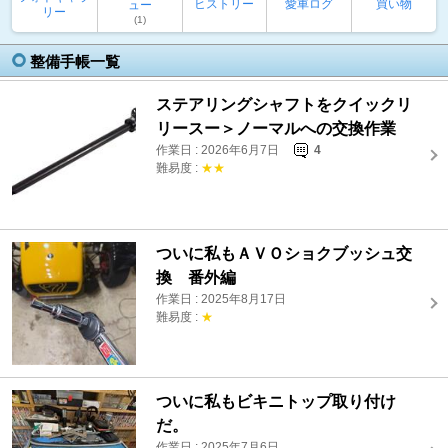
ヒストリー
愛車ログ
買い物
ュー
リー
(1)
整備手帳一覧
ステアリングシャフトをクイックリ
リースー＞ノーマルへの交換作業
作業日 : 2026年6月7日
4
難易度 :
★★
ついに私もＡＶＯショクブッシュ交
換 番外編
作業日 : 2025年8月17日
難易度 :
★
ついに私もビキニトップ取り付け
だ。
作業日 : 2025年7月6日