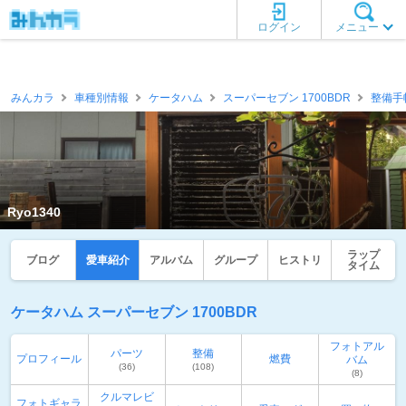
ログイン
メニュー
みんカラ
車種別情報
ケータハム
スーパーセブン 1700BDR
整備手
Ryo1340
ラップ
ブログ
愛車紹介
アルバム
グループ
ヒストリ
タイム
ケータハム スーパーセブン 1700BDR
フォトアル
パーツ
整備
プロフィール
燃費
バム
(36)
(108)
(8)
クルマレビ
フォトギャラ