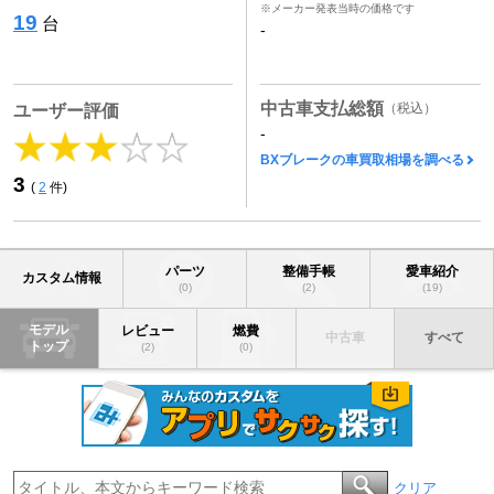
※メーカー発表当時の価格です
19
台
-
中古車支払総額
（税込）
ユーザー評価
-
BXブレークの車買取相場を調べる
3
(
2
件)
パーツ
整備手帳
愛車紹介
カスタム情報
(0)
(2)
(19)
モデル
レビュー
燃費
中古車
すべて
トップ
(2)
(0)
クリア