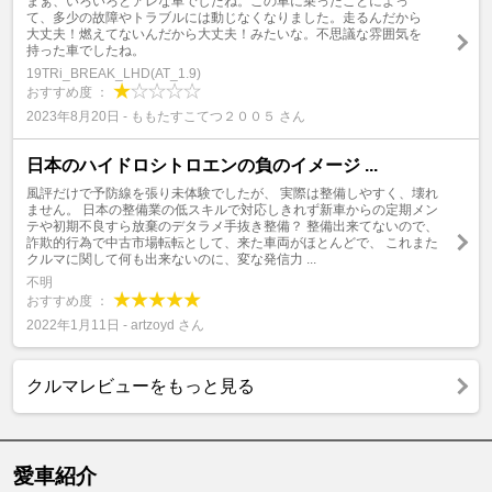
まぁ、いろいろとアレな車でしたね。この車に乗ったことによっ
て、多少の故障やトラブルには動じなくなりました。走るんだから
大丈夫！燃えてないんだから大丈夫！みたいな。不思議な雰囲気を
持った車でしたね。
19TRi_BREAK_LHD(AT_1.9)
おすすめ度 ：
2023年8月20日 - ももたすこてつ２００５ さん
日本のハイドロシトロエンの負のイメージ ...
風評だけで予防線を張り未体験でしたが、 実際は整備しやすく、壊れ
ません。 日本の整備業の低スキルで対応しきれず新車からの定期メン
テや初期不良すら放棄のデタラメ手抜き整備？ 整備出来てないので、
詐欺的行為で中古市場転転として、来た車両がほとんどで、 これまた
クルマに関して何も出来ないのに、変な発信力 ...
不明
おすすめ度 ：
2022年1月11日 - artzoyd さん
クルマレビューをもっと見る
愛車紹介