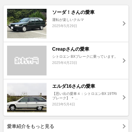
ソーダ！さんの愛車
運転が楽しいクルマ
2025年5月29日
Creapさんの愛車
シトロエン BXブレークに乗っています。
2025年4月23日
エルダ16さんの愛車
【思い出の愛車４：シトロエンBX 19TRi
ブレーク】 ＊ ...
2023年5月4日
愛車紹介をもっと見る