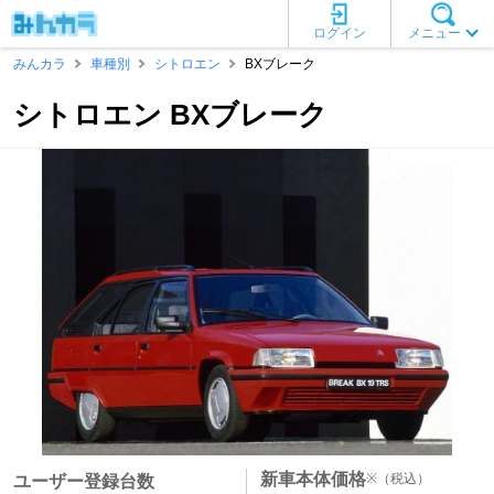
ログイン
メニュー
みんカラ
車種別
シトロエン
BXブレーク
シトロエン BXブレーク
新車本体価格
※
（税込）
ユーザー登録台数