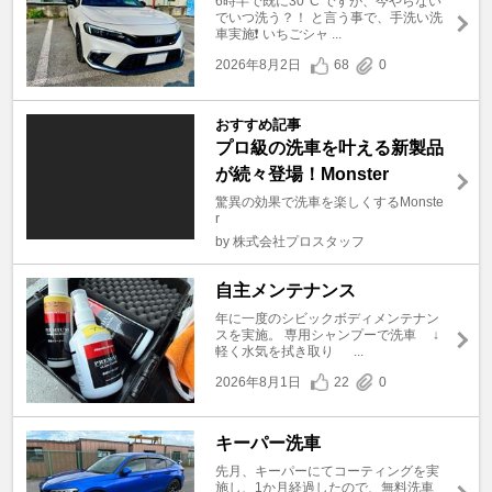
6時半で既に30°C ですが、今やらない
でいつ洗う？！ と言う事で、手洗い洗
車実施❗️ いちごシャ ...
2026年8月2日
68
0
おすすめ記事
プロ級の洗車を叶える新製品
が続々登場！Monster
驚異の効果で洗車を楽しくするMonste
r
by 株式会社プロスタッフ
自主メンテナンス
年に一度のシビックボディメンテナン
スを実施。 専用シャンプーで洗車 ↓
軽く水気を拭き取り ...
2026年8月1日
22
0
キーパー洗車
先月、キーパーにてコーティングを実
施し、1か月経過したので、無料洗車