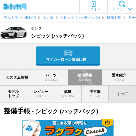
ログイン
メニュー
みんカラ
車種別
ホンダ
シビック (ハッチバック)
整備手帳
カー
ホンダ
シビック (ハッチバック)
マイカーローン徹底比較！
パーツ
整備手帳
愛車紹介
カスタム情報
(36,221)
(18,544)
(6,171)
モデル
レビュー
燃費
中古車
すべて
トップ
(1,075)
(21,585)
(1,024)
整備手帳
- シビック (ハッチバック)