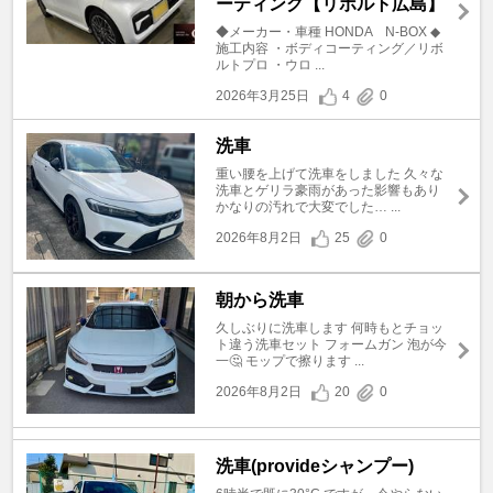
ーティング【リボルト広島】
◆メーカー・車種 HONDA N-BOX ◆
施工内容 ・ボディコーティング／リボ
ルトプロ ・ウロ ...
2026年3月25日
4
0
洗車
重い腰を上げて洗車をしました 久々な
洗車とゲリラ豪雨があった影響もあり
かなりの汚れで大変でした… ...
2026年8月2日
25
0
朝から洗車
久しぶりに洗車します 何時もとチョッ
ト違う洗車セット フォームガン 泡が今
一🤔 モップで擦ります ...
2026年8月2日
20
0
洗車(provideシャンプー)