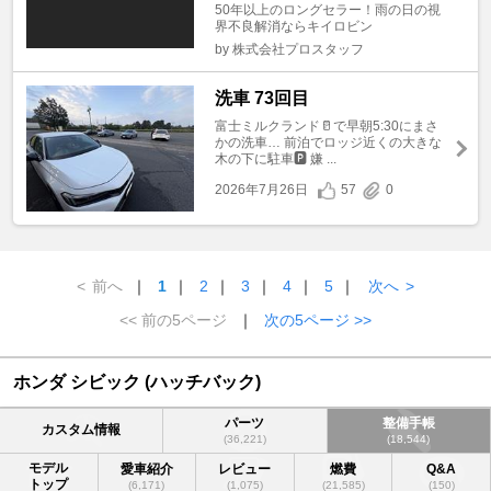
50年以上のロングセラー！雨の日の視
界不良解消ならキイロビン
by 株式会社プロスタッフ
洗車 73回目
富士ミルクランド🥛で早朝5:30にまさ
かの洗車… 前泊でロッジ近くの大きな
木の下に駐車🅿 嫌 ...
2026年7月26日
57
0
<
前へ
｜
1
｜
2
｜
3
｜
4
｜
5
｜
次へ
>
<< 前の5ページ
｜
次の5ページ >>
ホンダ シビック (ハッチバック)
パーツ
整備手帳
カスタム情報
(36,221)
(18,544)
モデル
愛車紹介
レビュー
燃費
Q&A
トップ
(6,171)
(1,075)
(21,585)
(150)