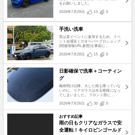
をお願いしました。
2026年7月29日
13
0
手洗い洗車
実は某イベントに参加するため、イベ
ント会場近くのキーパープロショップ
(関連情報URL参照)を事前に ...
2026年7月28日
15
0
日影確保で洗車＋コーティン
グ
梅雨明け以降、大した雨も降っていな
いのに、リアガラスは水玉模様になっ
てしまいました。 フロント部に ...
2026年7月26日
30
0
おすすめ記事
雨の日もクリアなガラスで安
全運転！キイロビンゴールド