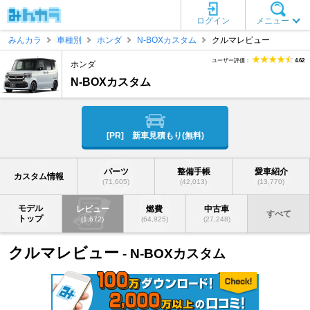
ログイン
メニュー
みんカラ
車種別
ホンダ
N-BOXカスタム
クルマレビュー
ユーザー評価：
4.62
ホンダ
N-BOXカスタム
[PR] 新車見積もり(無料)
パーツ
整備手帳
愛車紹介
カスタム情報
(71,605)
(42,013)
(13,770)
モデル
レビュー
燃費
中古車
すべて
トップ
(1,672)
(64,925)
(27,248)
クルマレビュー
- N-BOXカスタム