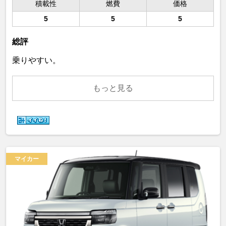
積載性
燃費
価格
5
5
5
総評
乗りやすい。
もっと見る
マイカー