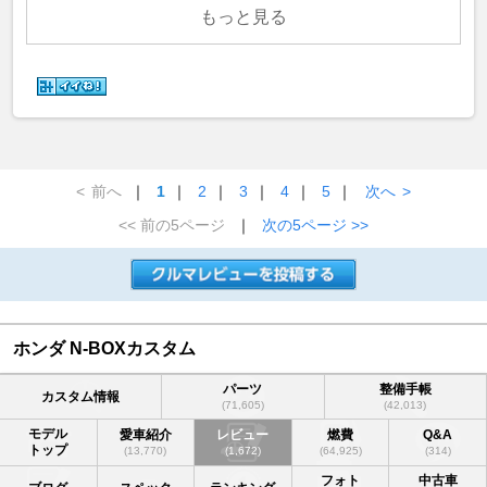
もっと見る
<
前へ
｜
1
｜
2
｜
3
｜
4
｜
5
｜
次へ
>
<< 前の5ページ
｜
次の5ページ >>
ホンダ N-BOXカスタム
パーツ
整備手帳
カスタム情報
(71,605)
(42,013)
モデル
愛車紹介
レビュー
燃費
Q&A
トップ
(13,770)
(1,672)
(64,925)
(314)
フォト
中古車