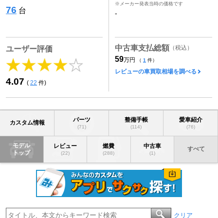
※メーカー発表当時の価格です
76
台
-
中古車支払総額
（税込）
ユーザー評価
59
万円
（
1
件）
レビューの車買取相場を調べる
4.07
(
22
件)
パーツ
整備手帳
愛車紹介
カスタム情報
(71)
(114)
(76)
モデル
レビュー
燃費
中古車
すべて
トップ
(22)
(288)
(1)
クリア