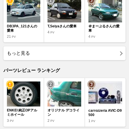
DB3PA_121さんの
T,Seiyaさんの愛車
＠まーぶるさんの愛
愛車
車
4
PV
21
4
PV
PV
もっと見る
パーツレビュー ランキング
ENKEI 純正OPアル
オリジナル デコライ
carrozzeria AVIC-D9
ミホイール
ン
500
3
2
1
PV
PV
PV