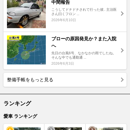
中間報告
こうしてドナドナされて行った彼.. 主治医
さん曰くフロン ...
2026年6月10日
ブローの原因発見か？また入院
へ
先日の台風6号、なかなかの雨でしたね。
そんな中でも通勤通 ...
2026年6月3日
整備手帳をもっと見る
ランキング
愛車 ランキング