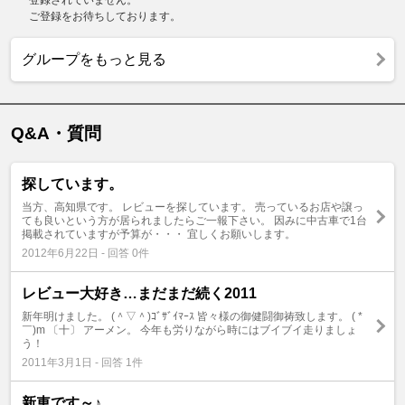
ご登録をお待ちしております。
グループをもっと見る
Q&A・質問
探しています。
当方、高知県です。 レビューを探しています。 売っているお店や譲っ
ても良いという方が居られましたらご一報下さい。 因みに中古車で1台
掲載されていますが予算が・・・ 宜しくお願いします。
2012年6月22日 - 回答 0件
レビュー大好き…まだまだ続く2011
新年明けました。 (＾▽＾)ｺﾞｻﾞｲﾏｰｽ 皆々様の御健闘御祷致します。 ( *
￣)m 〔十〕 アーメン。 今年も労りながら時にはブイブイ走りましょ
う！
2011年3月1日 - 回答 1件
新車です～♪