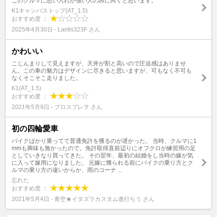
このクルマに思い入れが強い人のみに向くと思います。
K1キャンバストップ(AT_1.5)
おすすめ度 ：
2025年4月30日 - Lantis323F さん
かわいい
こじんまりして見えますが、天井が割と高いので圧迫感はありませ
ん。この車の魅力はデザインに尽きると思いますが、可もなく不可も
なくそこそこ走りました。
K1(AT_1.5)
おすすめ度 ：
2021年5月9日 - ブロスプレヲ さん
初の四輪愛車
バイクばかり乗ってて普通免許を獲るのが遅かった。 当時、クルマに1
mmも興味も無かったので。免許取得直前辺りにオフクロが練習用の足
としていきなり買ってきた。 その翌年、最初の結婚をし当時の嫁が気
に入って嫁用になりました。 元嫁に獲られる前にバイクの乗り方とク
ルマの乗り方の違いからか、雨のコーナ ...
忘れた
おすすめ度 ：
2021年5月4日 - 青空★イタズラカスタム進行ちう さん