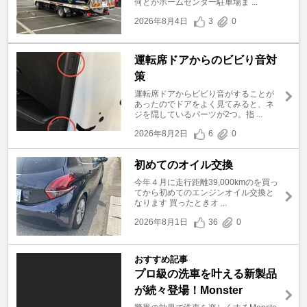
何とかホームセンター駐車場ま ...
2026年8月4日
3
0
運転席ドアからのビビり音対
策
運転席ドアからビビり音がすることが
あったのでドアをよく見てみると、ネ
ジを隠しているパーツが2つ。指 ...
2026年8月2日
6
0
初めてのオイル交換
今年４月に走行距離39,000kmのを買っ
てから初めてのエンジンオイル交換と
なります 買ったときオ ...
2026年8月1日
36
0
おすすめ記事
プロ級の洗車を叶える新製品
が続々登場！Monster