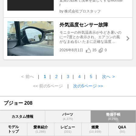
驚異の効果で洗車を楽しくするMonste
r
by 株式会社プロスタッフ
外気温度センサー故障
モニターの外気温表示が今どき暑いの
にー7度とか表示され、エアコンの風
がなまぬるい たまに正確な温度 ...
2026年8月1日
35
0
<
前へ
｜
1
｜
2
｜
3
｜
4
｜
5
｜
次へ
>
<< 前の5ページ
｜
次の5ページ >>
プジョー 208
パーツ
整備手帳
カスタム情報
(4,375)
(4,250)
モデル
愛車紹介
レビュー
燃費
Q&A
トップ
(1,286)
(331)
(10,939)
(50)