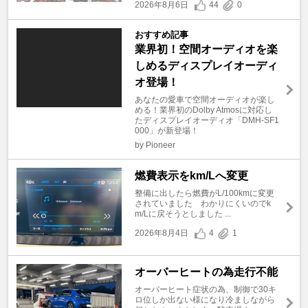
2026年8月6日
44
0
おすすめ記事
業界初！空間オーディオを楽
しめるディスプレイオーディ
オ登場！
あなたの愛車で空間オーディオが楽し
める！業界初のDolby Atmosに対応し
たディスプレイオーディオ「DMH-SF1
000」が新登場！
by Pioneer
燃費表示をkm/Lへ変更
整備に出したら燃費がL/100kmに変更
されていました わかりにくいのでk
m/Lに戻そうとしました ...
2026年8月4日
4
1
オーバーヒートの為走行不能
オーバーヒート症状の為、制御で30キ
ロ位しか出ない様になり冷ましながら