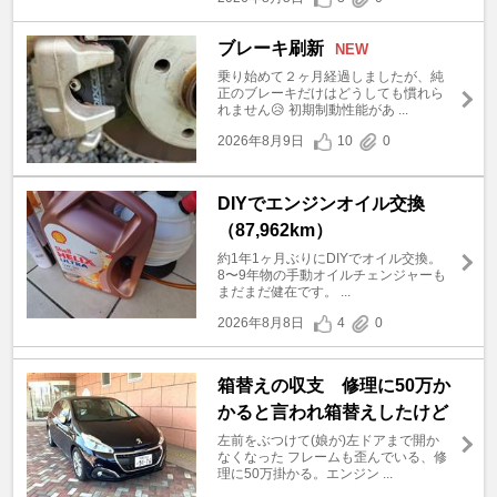
ブレーキ刷新
NEW
乗り始めて２ヶ月経過しましたが、純
正のブレーキだけはどうしても慣れら
れません😥 初期制動性能があ ...
2026年8月9日
10
0
DIYでエンジンオイル交換
（87,962km）
約1年1ヶ月ぶりにDIYでオイル交換。
8〜9年物の手動オイルチェンジャーも
まだまだ健在です。 ...
2026年8月8日
4
0
箱替えの収支 修理に50万か
かると言われ箱替えしたけど
左前をぶつけて(娘が)左ドアまで開か
なくなった フレームも歪んでいる、修
理に50万掛かる。エンジン ...