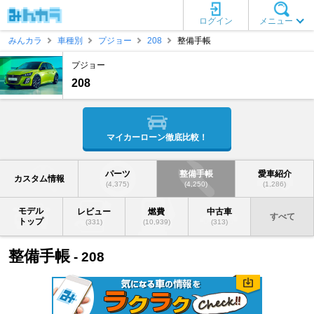
ログイン
メニュー
みんカラ
車種別
プジョー
208
整備手帳
プジョー
208
マイカーローン徹底比較！
パーツ
整備手帳
愛車紹介
カスタム情報
(4,375)
(4,250)
(1,286)
モデル
レビュー
燃費
中古車
すべて
トップ
(331)
(10,939)
(313)
整備手帳
- 208