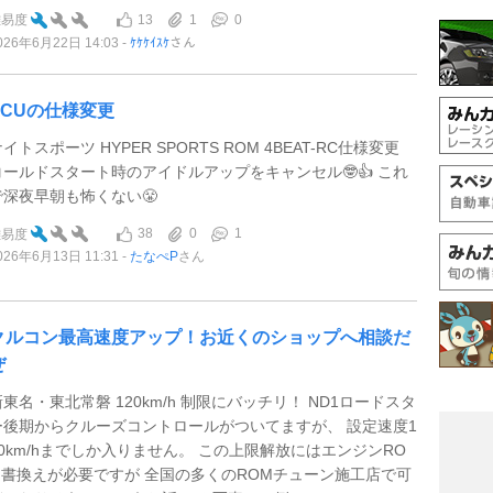
13
1
0
難易度
026年6月22日 14:03
ｹｹｹｲｽｹ
さん
ECUの仕様変更
イトスポーツ HYPER SPORTS ROM 4BEAT-RC仕様変更
コールドスタート時のアイドルアップをキャンセル🤓👍 これ
で深夜早朝も怖くない😤
38
0
1
難易度
026年6月13日 11:31
たなぺP
さん
クルコン最高速度アップ！お近くのショップへ相談だ
ぜ
新東名・東北常磐 120km/h 制限にバッチリ！ ND1ロードスタ
ー後期からクルーズコントロールがついてますが、 設定速度1
00km/hまでしか入りません。 この上限解放にはエンジンRO
M書換えが必要ですが 全国の多くのROMチューン施工店で可