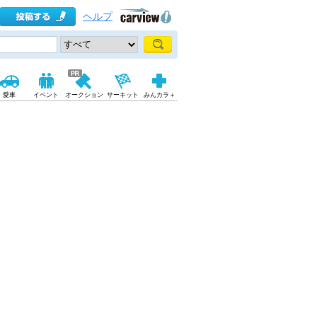
ヘルプ
愛車
イベント
オークション
サーキット
みんカラ＋