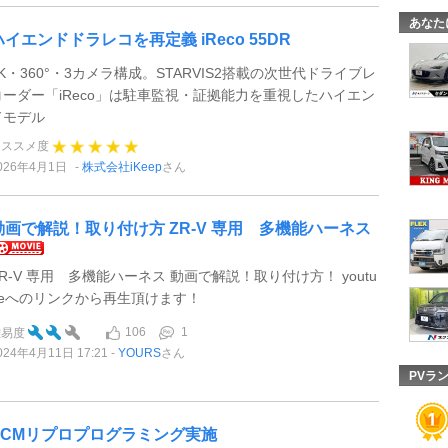
あなた
ハイエンドドラレコを再定義 iReco 55DR
4K・360°・3カメラ構成。STARVIS2搭載の次世代ドライブレ
コーダー「iReco」は駐車監視・証拠能力を重視したハイエン
ドモデル
オススメ度
026年4月1日
株式会社iKeep
さん
動画で解説！取り付け方 ZR-V 専用 多機能ハーネス
ZR-V 専用 多機能ハーネス 動画で解説！取り付け方！ youtu
beへのリンクから再生頂けます！
106
1
難易度
024年4月11日 17:21
YOURS
さん
PVラ
PCMリプロプログラミング実施