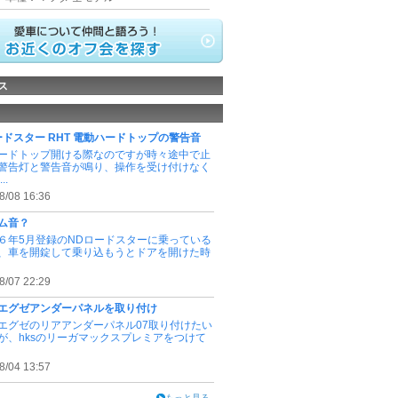
ス
ードスター RHT 電動ハードトップの警告音
ードトップ開ける際なのですが時々途中で止
警告灯と警告音が鳴り、操作を受け付けなく
..
8/08 16:36
ム音？
６年5月登録のNDロードスターに乗っている
、車を開錠して乗り込もうとドアを開けた時
8/07 22:29
エグゼアンダーパネルを取り付け
エグゼのリアアンダーパネル07取り付けたい
が、hksのリーガマックスプレミアをつけて
8/04 13:57
もっと見る