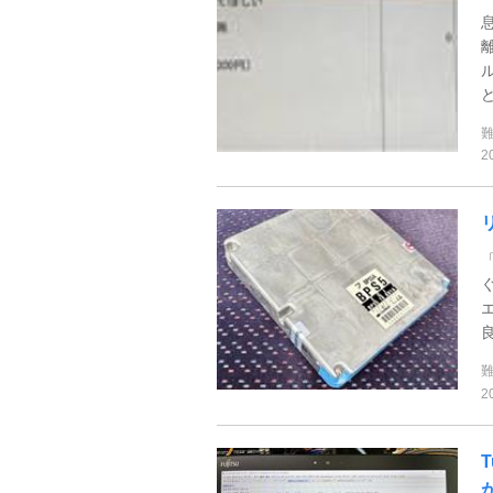
2
2
T