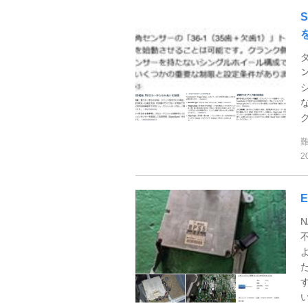
S
な
2
い