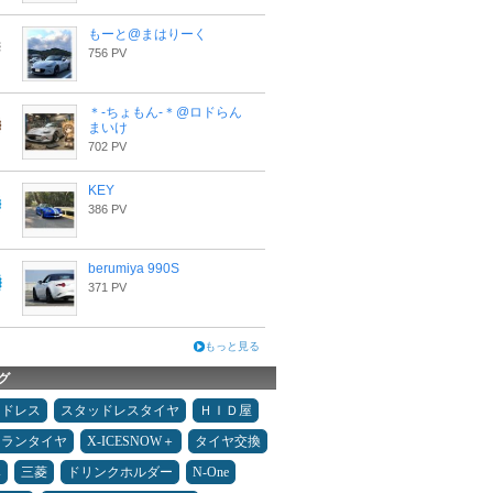
もーと@まはりーく
756 PV
＊-ちょもん-＊@ロドらん
まいけ
702 PV
KEY
386 PV
berumiya 990S
371 PV
もっと見る
グ
ッドレス
スタッドレスタイヤ
ＨＩＤ屋
ュランタイヤ
X-ICESNOW＋
タイヤ交換
み
三菱
ドリンクホルダー
N-One