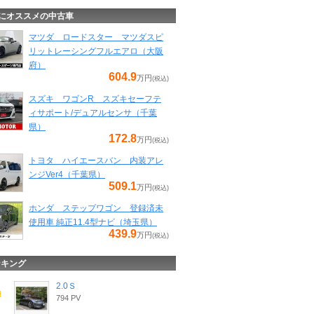
にオススメの中古車
マツダ ロードスター マツダスピ
リットレーシングフルエアロ（大阪
府）
604.9
万円
(税込)
スズキ ワゴンR スズキセーフテ
ィサポート/デュアルセンサ（千葉
県）
172.8
万円
(税込)
トヨタ ハイエースバン 内装アレ
ンジVer4（千葉県）
509.1
万円
(税込)
ホンダ ステップワゴン 登録済未
使用車 純正11.4型ナビ（埼玉県）
439.9
万円
(税込)
ンキング
2.0Ｓ
794 PV