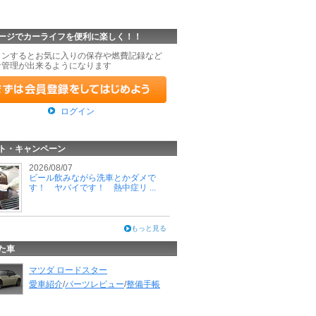
ージでカーライフを便利に楽しく！！
インするとお気に入りの保存や燃費記録など
な管理が出来るようになります
ログイン
ト・キャンペーン
2026/08/07
ビール飲みながら洗車とかダメで
す！ ヤバイです！ 熱中症リ ...
もっと見る
た車
マツダ ロードスター
愛車紹介
/
パーツレビュー
/
整備手帳