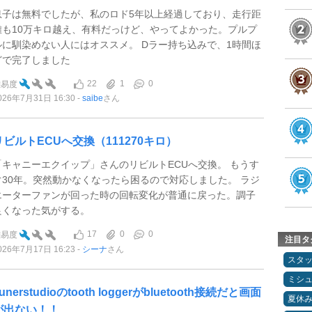
息子は無料でしたが、私のロド5年以上経過しており、走行距
離も10万キロ越え、有料だっけど、やってよかった。プルプ
ルに馴染めない人にはオススメ。 Dラー持ち込みで、1時間ほ
どで完了しました
22
1
0
難易度
026年7月31日 16:30
saibe
さん
リビルトECUへ交換（111270キロ）
「キャニーエクイップ」さんのリビルトECUへ交換。 もうす
ぐ30年。突然動かなくなったら困るので対応しました。 ラジ
エーターファンが回った時の回転変化が普通に戻った。調子
良くなった気がする。
17
0
0
難易度
注目タ
026年7月17日 16:23
シーナ
さん
スタ
ミシ
unerstudioのtooth loggerがbluetooth接続だと画面
夏休
が出ない！！