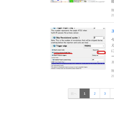
2
え
2
前へ
1
2
3