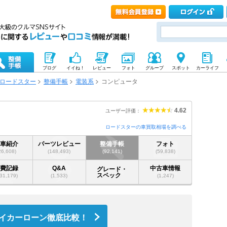
ブログ
イイね！
レビュー
フォト
グループ
スポット
カーライフ
ロードスター
整備手帳
電装系
コンピュータ
4.62
ユーザー評価：
ロードスターの車買取相場を調べる
愛車紹介
パーツレビュー
整備手帳
フォト
26,608)
(148,493)
(92,141)
(59,838)
燃費記録
Q&A
中古車情報
グレード・
スペック
31,179)
(1,533)
(1,247)
イカーローン徹底比較！