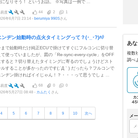
能になりそう！ というお話。 ※写真は一例で ...
44
2
1
難易度
026年6月7日 23:14
berumiya 990S
さん
エンヂン始動時の点火タイミングって？(･_･?)ﾊﾃ
あな
今まで始動時だけ純正ECUで掛けてすぐにフルコンに切り替
複数
て使っていましたが、図の「Re-sync-every-cycle」をOFF
調べ
にすると？切り替えたタイミングに寄るのでしょうけどスト
ールすることが多かったのです(;´Д｀) だったら？フルコンで
エンヂン掛ければイイじゃん！？・・・って思うでしょ ...
68
0
0
難易度
026年5月27日 08:48
カムたく
さん
4
5
6
7
8
9
10
次へ
メー