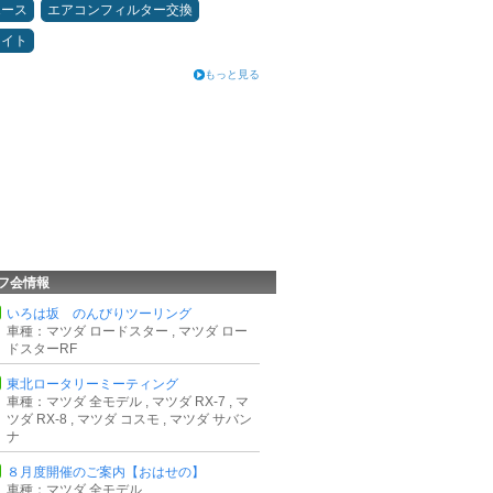
エース
エアコンフィルター交換
メイト
もっと見る
フ会情報
いろは坂 のんびりツーリング
車種：マツダ ロードスター , マツダ ロー
ドスターRF
東北ロータリーミーティング
車種：マツダ 全モデル , マツダ RX-7 , マ
ツダ RX-8 , マツダ コスモ , マツダ サバン
ナ
８月度開催のご案内【おはせの】
車種：マツダ 全モデル