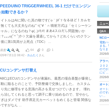
PEEDUINO TRIGGERWHEEL 36-1 だけでエンジン
を始動できるか？
タイトルはAIに聞いた其の物です(´o｀)ﾎﾞｿ なるほど！カムセ
ニュー
ン無くても大丈夫なのね''`ｨ(´∀｀∩ 噴射方式は「セミシーケン
シャル」になるのね？φ(..)ﾒﾓﾒﾓ まあ4スロだし問題無いか
Q&A
？｡｡｡o(ﾟ^ ﾟ)ｳｰﾝ 欠歯を通過してから？どれくらいのクラン
NCロ
ク後に第1気筒が上死点（TDC） ...
電動ハ
まる。
なりま .
64
0
1
難易度
2026/0
026年7月1日 08:42
カムたく
さん
アラー
２０２
のでが
ECUコンデンサ打替え
にピ ...
2026/0
NA8CはECUのコンデンサが液漏れ、最悪の場合基盤が爆発し
不動に陥るとのことで、予防整備で交換しました。 カスタム
オート
より先に修理をする意識の高さを見せつけていきます。 壊れ
オート
のです
たら治してくれると思って調子に乗り始めるので、甘やかし
い ...
すぎはダメです 助手席足元カーペットをめくると登場 関係な
2026/0
ですがなん ...