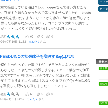
ハイ
SBで接続している頃は？tooth loggerなんて使い方どころ
カー
か、存在すら知らなかったので気づきませんでしたが、blueto
oth接続を使いだすようになってから存在に気づき使用しよう
と思ったら動かなかったという、コロンブスの卵？状態でし
が・・・ ようやく謎が解けました(^^;ｱｾｱｾ もっ ...
62
0
0
難易度
026年7月10日 11:32
カムたく
さん
SPEEDUINOの拡張端子を増設するφ(..)ﾒﾓﾒﾓ
最新オ
最初から分かっていた事ですが、そろそろコネクタの端子が
栃木県
足らなくなってきたので増設しますφ(..) アルミ板なので加工
楽です(*^^)v 同じD-sub25Pですが、間違わないように極性
変えてあります... 今回はオスコネクタです(*^^)v 今回はGN
宮城県
Dを重視して配線をし直しました・・・ノイズ ...
68
0
0
難易度
026年7月2日 14:57
カムたく
さん
広島県