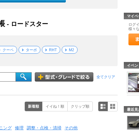
マイペ
帳
- ロードスター
ログ
様々
クーペ
ターボ
RHT
M2
イベン
全てクリア
新着順
イイね！順
クリップ順
最近見
ニング
修理
調整・点検・清掃
その他