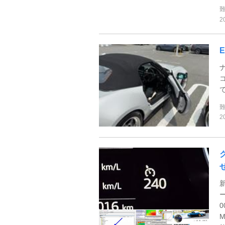
2
ナ
2