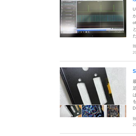
U
た
2
は
を
2