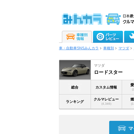
車・自動車SNSみんカラ
車種別
マツダ
マツダ
ロードスター
総合
カスタム情報
(
クルマレビュー
ランキング
(4,346)
(1
マ