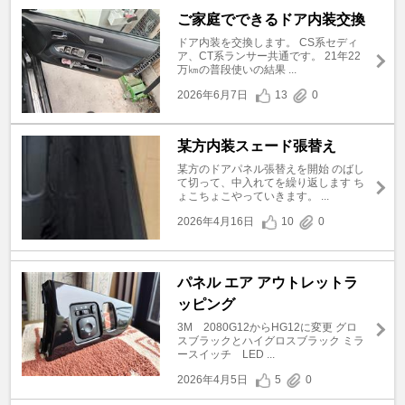
ご家庭でできるドア内装交換
ドア内装を交換します。 CS系セディ
ア、CT系ランサー共通です。 21年22
万㎞の普段使いの結果 ...
2026年6月7日
13
0
某方内装スェード張替え
某方のドアパネル張替えを開始 のばし
て切って、中入れてを繰り返します ち
ょこちょこやっていきます。 ...
2026年4月16日
10
0
パネル エア アウトレットラ
ッピング
3M 2080G12からHG12に変更 グロ
スブラックとハイグロスブラック ミラ
ースイッチ LED ...
2026年4月5日
5
0