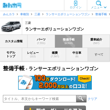
ログイン
メニュー
みんカラ
車種別
三菱
ランサーエボリューションワゴン
整備手帳
三菱
ランサーエボリューションワゴン
パーツ
整備手帳
愛車紹介
カスタム情報
(7,551)
(4,506)
(587)
モデル
レビュー
燃費
中古車
すべて
トップ
(112)
(7,587)
(9)
整備手帳
- ランサーエボリューションワゴン
クリア