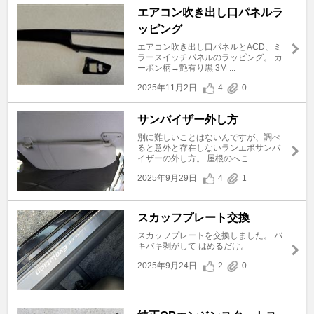
エアコン吹き出し口パネルラ
ッピング
エアコン吹き出し口パネルとACD、ミ
ラースイッチパネルのラッピング。 カ
ーボン柄→艶有り黒 3M ...
2025年11月2日
4
0
サンバイザー外し方
別に難しいことはないんですが、調べ
ると意外と存在しないランエボサンバ
イザーの外し方。 屋根のへこ ...
2025年9月29日
4
1
スカッフプレート交換
スカッフプレートを交換しました。 バ
キバキ剥がして はめるだけ。
2025年9月24日
2
0