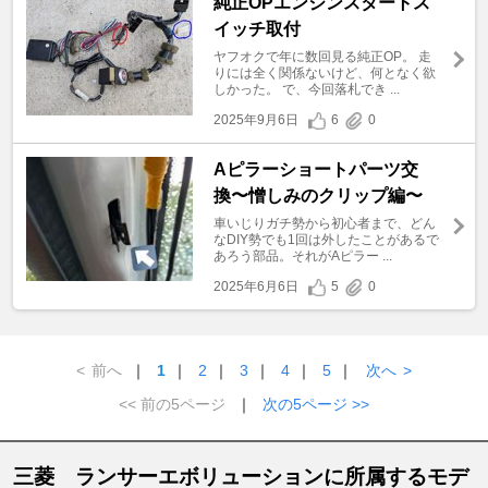
純正OPエンジンスタートス
イッチ取付
ヤフオクで年に数回見る純正OP。 走
りには全く関係ないけど、何となく欲
しかった。 で、今回落札でき ...
2025年9月6日
6
0
Aピラーショートパーツ交
換〜憎しみのクリップ編〜
車いじりガチ勢から初心者まで、どん
なDIY勢でも1回は外したことがあるで
あろう部品。それがAピラー ...
2025年6月6日
5
0
<
前へ
｜
1
｜
2
｜
3
｜
4
｜
5
｜
次へ
>
<< 前の5ページ
｜
次の5ページ >>
三菱 ランサーエボリューションに所属するモデ