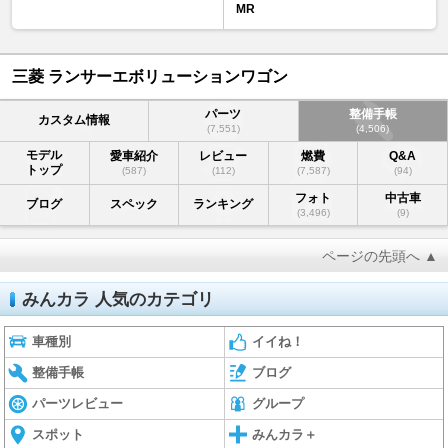
MR
三菱 ランサーエボリューションワゴン
パーツ
整備手帳
カスタム情報
(7,551)
(4,506)
モデル
愛車紹介
レビュー
燃費
Q&A
トップ
(587)
(112)
(7,587)
(94)
フォト
中古車
ブログ
スペック
ランキング
(3,496)
(9)
ページの先頭へ ▲
みんカラ 人気のカテゴリ
車種別
イイね！
整備手帳
ブログ
パーツレビュー
グループ
スポット
みんカラ＋