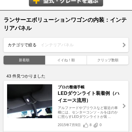
ランサーエボリューションワゴンの内装：インテ
リアパネル
カテゴリで絞る
インテリアパネル
新着順
イイね！順
クリップ数順
43
件見つかりました
プロの整備手帳
LEDダウンライト装着例（ハ
イエース流用）
アルファードやプリウスなど最近の車
種には、センターコンソ－ルをほのか
に照らすLEDダウンライトが装 ...
2015年7月9日
8
0