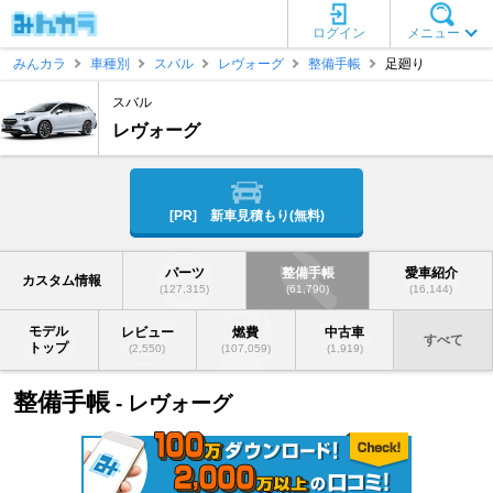
ログイン
メニュー
みんカラ
車種別
スバル
レヴォーグ
整備手帳
足廻り
スバル
レヴォーグ
[PR] 新車見積もり(無料)
パーツ
整備手帳
愛車紹介
カスタム情報
(127,315)
(61,790)
(16,144)
モデル
レビュー
燃費
中古車
すべて
トップ
(2,550)
(107,059)
(1,919)
整備手帳
- レヴォーグ