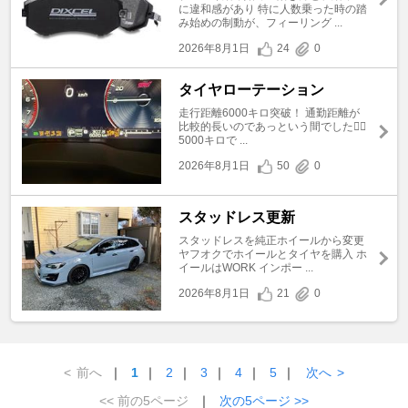
に違和感があり 特に人数乗った時の踏
み始めの制動が、フィーリング ...
2026年8月1日
24
0
タイヤローテーション
走行距離6000キロ突破！ 通勤距離が
比較的長いのであっという間でした🤦‍♀️
5000キロで ...
2026年8月1日
50
0
スタッドレス更新
スタッドレスを純正ホイールから変更
ヤフオクでホイールとタイヤを購入 ホ
イールはWORK インポー ...
2026年8月1日
21
0
<
前へ
｜
1
｜
2
｜
3
｜
4
｜
5
｜
次へ
>
<< 前の5ページ
｜
次の5ページ >>