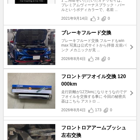
1 ご用命をいただいたオデッセイは、
プレミアムヴィーナスブラック・パー
ルというボディカラーで、名前 ...
2021年9月14日
3
0
ブレーキフルード交換
ブレーキフルード交換 フルードもwin
max 写真は公式サイトから拝借 左前パ
ンク メカニックが見 ...
2026年8月4日
28
0
フロントデフオイル交換 120
000km
走行距離が12万kmになりそうなのでデ
フオイルを交換する事に 今回の秘密兵
器はこちら アストロ ...
2026年8月4日
173
0
フロントロアアームブッシュ
左右交換