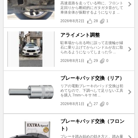
高速道路を走っている時に、フロント
足回りから断続的にガタガタ音がして
車体全体が振動するようになりま ...
2026年8月2日
28
1
アライメント調整
駐車場から出る時に誤って左後輪が縁
石に乗り上げてからハンドルが左に取
られるようになってしまった💦 ...
2026年8月1日
29
0
ブレーキパッド交換（リア）
リアの電動ブレーキのパッド交換は初
めてなので、下調べして足りない工具
を購入 7mmヘキサ htt ...
2026年8月1日
27
0
ブレーキパッド交換（フロン
ト）
ブレーキ踏み始めの効き方と、踏み量