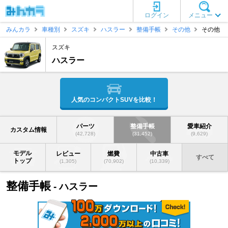
ログイン
メニュー
みんカラ
車種別
スズキ
ハスラー
整備手帳
その他
その他
スズキ
ハスラー
人気のコンパクトSUVを比較！
パーツ
整備手帳
愛車紹介
カスタム情報
(42,728)
(31,452)
(9,629)
モデル
レビュー
燃費
中古車
すべて
トップ
(1,305)
(70,902)
(10,339)
整備手帳
- ハスラー