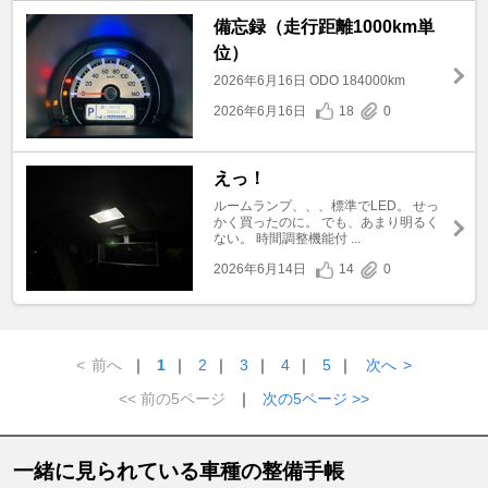
備忘録（走行距離1000km単
位）
2026年6月16日 ODO 184000km
2026年6月16日
18
0
えっ！
ルームランプ、、、標準でLED。 せっ
かく買ったのに。 でも、あまり明るく
ない。 時間調整機能付 ...
2026年6月14日
14
0
<
前へ
｜
1
｜
2
｜
3
｜
4
｜
5
｜
次へ
>
<< 前の5ページ
｜
次の5ページ >>
一緒に見られている車種の整備手帳