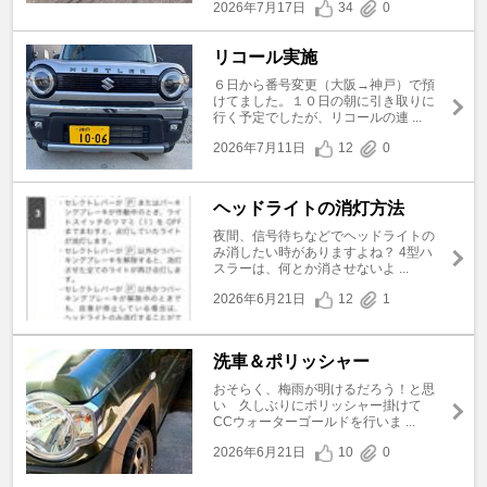
2026年7月17日
34
0
リコール実施
６日から番号変更（大阪→神戸）で預
けてました。１０日の朝に引き取りに
行く予定でしたが、リコールの連 ...
2026年7月11日
12
0
ヘッドライトの消灯方法
夜間、信号待ちなどでヘッドライトの
み消したい時がありますよね？ 4型ハ
スラーは、何とか消させないよ ...
2026年6月21日
12
1
洗車＆ポリッシャー
おそらく、梅雨が明けるだろう！と思
い 久しぶりにポリッシャー掛けて
CCウォーターゴールドを行いま ...
2026年6月21日
10
0