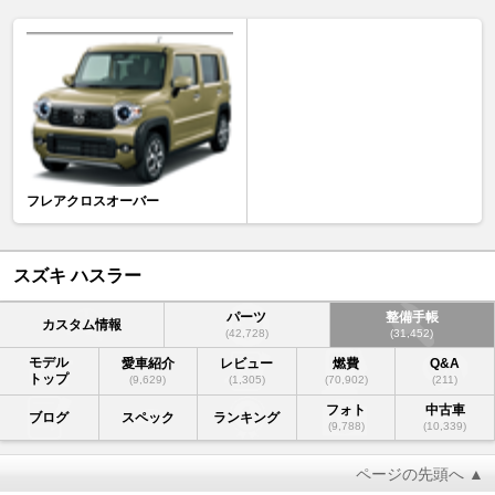
フレアクロスオーバー
スズキ ハスラー
パーツ
整備手帳
カスタム情報
(42,728)
(31,452)
モデル
愛車紹介
レビュー
燃費
Q&A
トップ
(9,629)
(1,305)
(70,902)
(211)
フォト
中古車
ブログ
スペック
ランキング
(9,788)
(10,339)
ページの先頭へ ▲