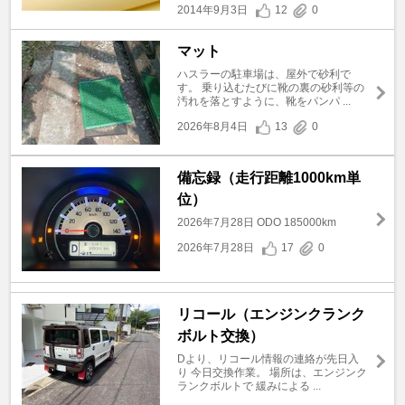
2014年9月3日
12
0
マット
ハスラーの駐車場は、屋外で砂利で
す。 乗り込むたびに靴の裏の砂利等の
汚れを落とすように、靴をパンパ ...
2026年8月4日
13
0
備忘録（走行距離1000km単
位）
2026年7月28日 ODO 185000km
2026年7月28日
17
0
リコール（エンジンクランク
ボルト交換）
Dより、リコール情報の連絡が先日入
り 今日交換作業。 場所は、エンジンク
ランクボルトで 緩みによる ...