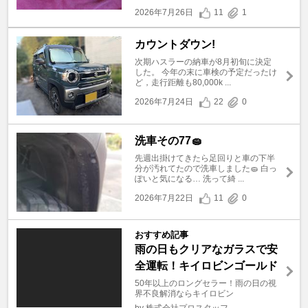
2026年7月26日
11
1
カウントダウン!
次期ハスラーの納車が8月初旬に決定
した。 今年の末に車検の予定だったけ
ど，走行距離も80,000k ...
2026年7月24日
22
0
洗車その77🧽
先週出掛けてきたら足回りと車の下半
分が汚れてたので洗車しました🧽 白っ
ぽいと気になる… 洗って綺 ...
2026年7月22日
11
0
おすすめ記事
雨の日もクリアなガラスで安
全運転！キイロビンゴールド
50年以上のロングセラー！雨の日の視
界不良解消ならキイロビン