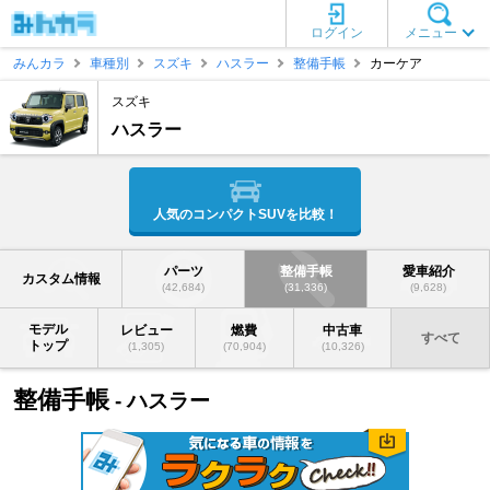
ログイン
メニュー
みんカラ
車種別
スズキ
ハスラー
整備手帳
カーケア
スズキ
ハスラー
人気のコンパクトSUVを比較！
パーツ
整備手帳
愛車紹介
カスタム情報
(42,684)
(31,336)
(9,628)
モデル
レビュー
燃費
中古車
すべて
トップ
(1,305)
(70,904)
(10,326)
整備手帳
- ハスラー