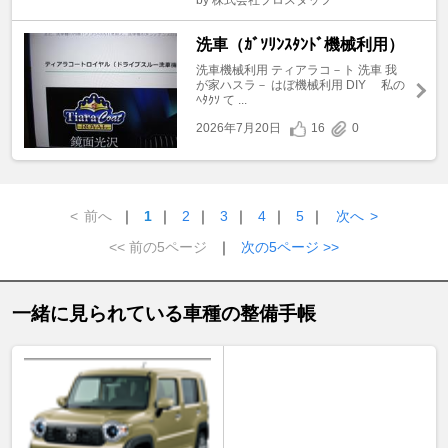
by 株式会社プロスタッフ
洗車（ｶﾞｿﾘﾝｽﾀﾝﾄﾞ機械利用）
洗車機械利用 ティアラコ－ト 洗車 我
が家ハスラ－ はぼ機械利用 DIY 私の
ﾍﾀｸｿ て ...
2026年7月20日
16
0
<
前へ
｜
1
｜
2
｜
3
｜
4
｜
5
｜
次へ
>
<< 前の5ページ
｜
次の5ページ >>
一緒に見られている車種の整備手帳