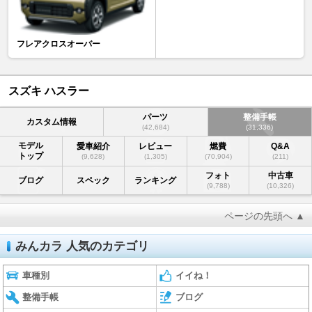
フレアクロスオーバー
スズキ ハスラー
パーツ
整備手帳
カスタム情報
(42,684)
(31,336)
モデル
愛車紹介
レビュー
燃費
Q&A
トップ
(9,628)
(1,305)
(70,904)
(211)
フォト
中古車
ブログ
スペック
ランキング
(9,788)
(10,326)
ページの先頭へ ▲
みんカラ 人気のカテゴリ
車種別
イイね！
整備手帳
ブログ