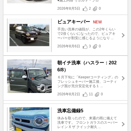
●施工内容 リボルト・プロ
2026年8月5日
2
0
ピュアキーパー
NEW
手洗い洗車の値段が、この2年くらい
で2倍くらいになったので、ピュアキ
ーパーが割安に感じるようになり ...
2026年8月6日
3
0
朝イチ洗車（ハスラー：202
6/8）
６月下旬に「Keeperコーティング」の
フレッシュキーパー施工後、コーティ
ング面が充分安定化する１ ...
2026年8月2日
11
0
洗車忘備録5
休みを取ったので、来週の雨に備えて
洗車です。 フロントガラスのスーパー
レイン X ザ クイック耐久 ...