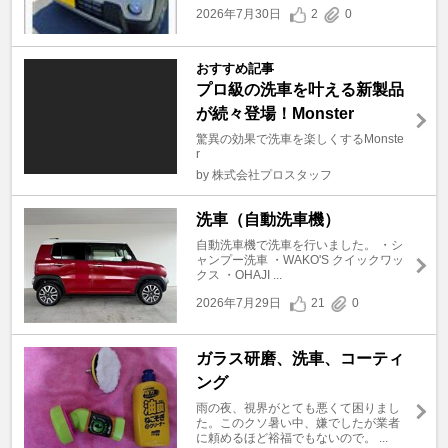
2026年7月30日
2
0
おすすめ記事
プロ級の洗車を叶える新製品
が続々登場！Monster
驚異の効果で洗車を楽しくするMonste
r
by 株式会社プロスタッフ
洗車（自動洗車機）
自動洗車機で洗車を行いました。 ・シ
ャンプー洗車 ・WAKO'S クイックワッ
クス ・OHAJI ...
2026年7月29日
21
0
ガラス研磨、洗車、コーティ
ング
雨の夜、視界がとても悪くて困りまし
た。このクソ暑い中、嫌でしたが業者
に頼めるほど裕福でもないので。 ...