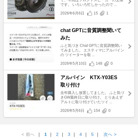
です。 いろいろ忙しかったので ...
2026年6月6日
15
1
chat GPTに音質調整聞いて
みた
ふと気づき Chat GPTに音質調整聞い
てみました。 エスティマにアルパイン
の ツイーターを取 ...
2026年5月10日
148
0
アルパイン KTX-Y03ES
取り付け
去年購入し放置してました。 ふと気づ
きGW最終日に取り付け。 とりあえず
アルトに取り付けていたツイ ...
2026年5月6日
154
0
<
前へ
｜
1
｜
2
｜
3
｜
4
｜
5
｜
次へ
>