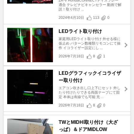
ZR-V HondaCONNECTディスプレー
適合 テレビナビキャンセラー 動画で解
説！取り付け ...
2024年4月10日
113
0
LEDライト取り付け
家庭用LEDライト取り付け 外せる様に
仮止め パターン数種類リモコンにて操
作 イコライザー設定にし ...
2026年7月18日
8
1
LEDグラフィックイコライザ
ー取り付け
エアコン吹き出し口上下にセット 外し
たり付けたりできる両面テープにて固
定 本体は有線でも可能 充 ...
2026年7月18日
8
0
TWとMIDHⅰ取り付け（大ざ
っぱ）＆ドアMIDLOW