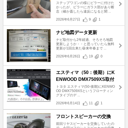
ステップワゴンの様にピラーに付けた
かったが、ピラーにガラス部があり断
念（確か蓋したら違反になると聞 ...
2026年6月27日
9
1
ナビ地図データ更新
ナビ取付から2年経過、そろそろ地図
更新しようか・・と思っていたら無料
更新が1回出来た😆来年春まで ...
2026年6月26日
19
0
エスティマ（50：後期）にK
ENWOOD DMX7509XS取付
トヨタ エスティマ(50-後期)にKENWO
OD DMX7509XSというフローティン
グタイプのデ ...
2026年6月14日
11
1
フロントスピーカーの交換
前回リヤスピーカーを交換していたの
で、今回はフロントスピーカーの交換