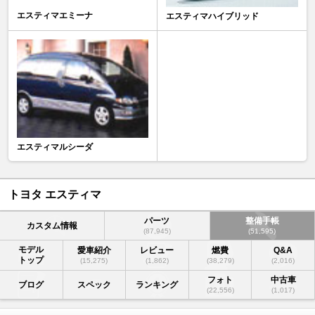
エスティマエミーナ
エスティマハイブリッド
エスティマルシーダ
トヨタ エスティマ
パーツ
整備手帳
カスタム情報
(87,945)
(51,595)
モデル
愛車紹介
レビュー
燃費
Q&A
トップ
(15,275)
(1,862)
(38,279)
(2,016)
フォト
中古車
ブログ
スペック
ランキング
(22,556)
(1,017)