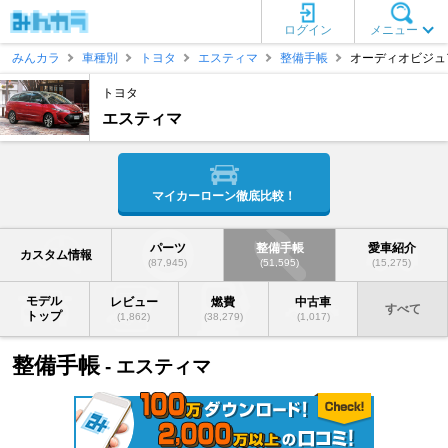
ログイン
メニュー
みんカラ
車種別
トヨタ
エスティマ
整備手帳
オーディオビジュ
トヨタ
エスティマ
マイカーローン徹底比較！
パーツ
整備手帳
愛車紹介
カスタム情報
(87,945)
(51,595)
(15,275)
モデル
レビュー
燃費
中古車
すべて
トップ
(1,862)
(38,279)
(1,017)
整備手帳
- エスティマ