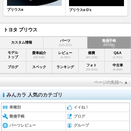
プリウスα
プリウスα G's
トヨタ プリウス
パーツ
整備手帳
カスタム情報
(114,412)
(64,016)
モデル
愛車紹介
レビュー
燃費
Q&A
トップ
(28,538)
(4,387)
(95,318)
(1,531)
フォト
中古車
ブログ
スペック
ランキング
(33,914)
(9,486)
ページの先頭へ ▲
みんカラ 人気のカテゴリ
車種別
イイね！
整備手帳
ブログ
パーツレビュー
グループ