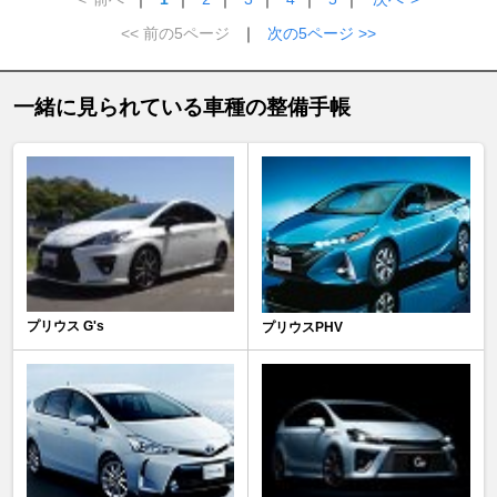
<< 前の5ページ
｜
次の5ページ >>
一緒に見られている車種の整備手帳
プリウス G's
プリウスPHV