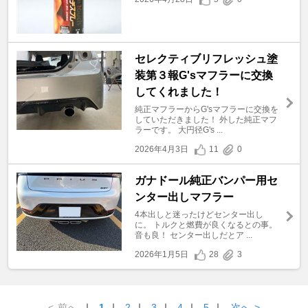
セレクティブリフレッシュ塗
装第３報G'sマフラーに交換
してくれました！
純正マフラーからG'sマフラーに交換を
していただきました！ 外した純正マフ
ラーです。 大円径G's ...
2026年4月3日
11
0
ガナドール純正バンパー用セ
ンター出しマフラー
4本出しと迷ったけどセンター出し
に。 トルクと燃費が良くなるとの事。
音も良！ センター出しだとア ...
2026年1月5日
28
3
<
前へ
｜
1
｜
2
｜
3
｜
4
｜
5
｜
次へ
>