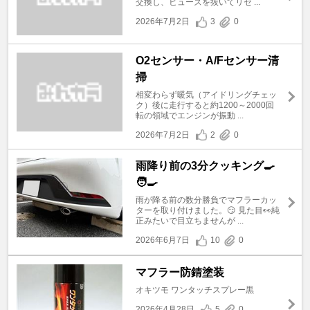
交換し、ヒューズを抜いてリセ ...
2026年7月2日
3
0
O2センサー・A/Fセンサー清
掃
相変わらず暖気（アイドリングチェッ
ク）後に走行すると約1200～2000回
転の領域でエンジンが振動 ...
2026年7月2日
2
0
雨降り前の3分クッキング🍳
🧑‍🍳
雨が降る前の数分勝負でマフラーカッ
ターを取り付けました。😏 見た目👀純
正みたいで目立ちませんが ...
2026年6月7日
10
0
マフラー防錆塗装
オキツモ ワンタッチスプレー黒
2026年4月28日
5
0