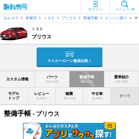
ログイン
メニュー
みんカラ
車種別
トヨタ
プリウス
整備手帳
エンジン廻り
マ
トヨタ
プリウス
マイカーローン徹底比較！
パーツ
整備手帳
愛車紹介
カスタム情報
(114,412)
(64,016)
(28,538)
モデル
レビュー
燃費
中古車
すべて
トップ
(4,387)
(95,318)
(9,486)
整備手帳
- プリウス