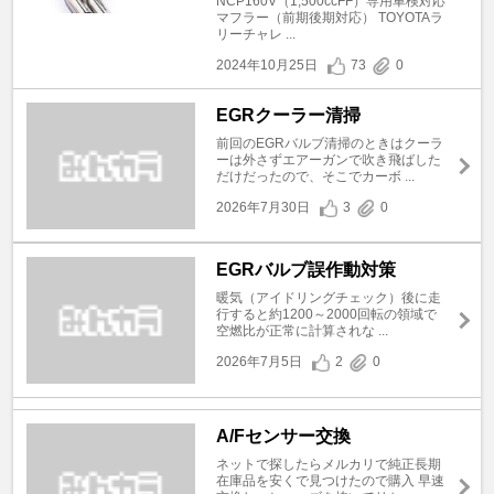
NCP160V（1,500ccFF）専用車検対応
マフラー（前期後期対応） TOYOTAラ
リーチャレ ...
2024年10月25日
73
0
EGRクーラー清掃
前回のEGRバルブ清掃のときはクーラ
ーは外さずエアーガンで吹き飛ばした
だけだったので、そこでカーボ ...
2026年7月30日
3
0
EGRバルブ誤作動対策
暖気（アイドリングチェック）後に走
行すると約1200～2000回転の領域で
空燃比が正常に計算されな ...
2026年7月5日
2
0
A/Fセンサー交換
ネットで探したらメルカリで純正長期
在庫品を安くで見つけたので購入 早速