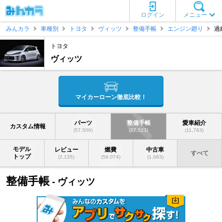
ログイン
メニュー
みんカラ
車種別
トヨタ
ヴィッツ
整備手帳
エンジン廻り
過
トヨタ
ヴィッツ
マイカーローン徹底比較！
パーツ
整備手帳
愛車紹介
カスタム情報
(57,506)
(27,523)
(11,783)
モデル
レビュー
燃費
中古車
すべて
トップ
(2,135)
(56,074)
(1,083)
整備手帳
- ヴィッツ