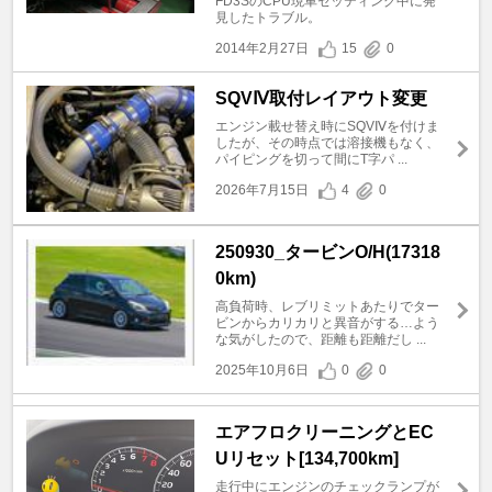
FD3SのCPU現車セッティング中に発
見したトラブル。
2014年2月27日
15
0
SQVⅣ取付レイアウト変更
エンジン載せ替え時にSQVⅣを付けま
したが、その時点では溶接機もなく、
パイピングを切って間にT字パ ...
2026年7月15日
4
0
250930_タービンO/H(17318
0km)
高負荷時、レブリミットあたりでター
ビンからカリカリと異音がする…よう
な気がしたので、距離も距離だし ...
2025年10月6日
0
0
エアフロクリーニングとEC
Uリセット[134,700km]
走行中にエンジンのチェックランプが