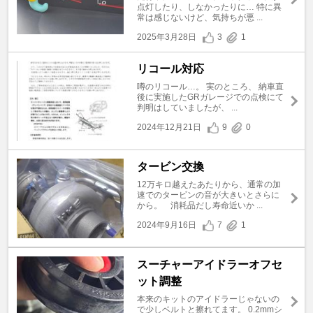
点灯したり、しなかったりに… 特に異
常は感じないけど、気持ちが悪 ...
2025年3月28日
3
1
リコール対応
噂のリコール…。 実のところ、 納車直
後に実施したGRガレージでの点検にて
判明はしていましたが、 ...
2024年12月21日
9
0
タービン交換
12万キロ越えたあたりから、通常の加
速でのタービンの音が大きいとさらに
から。 消耗品だし寿命近いか ...
2024年9月16日
7
1
スーチャーアイドラーオフセ
ット調整
本来のキットのアイドラーじゃないの
で少しベルトと擦れてます。 0.2mmシ