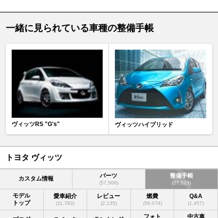
一緒に見られている車種の整備手帳
ヴィッツRS "G's"
ヴィッツハイブリッド
トヨタ ヴィッツ
パーツ
整備手帳
カスタム情報
(57,506)
(27,523)
モデル
愛車紹介
レビュー
燃費
Q&A
トップ
(11,783)
(2,135)
(56,074)
(1,457)
フォト
中古車