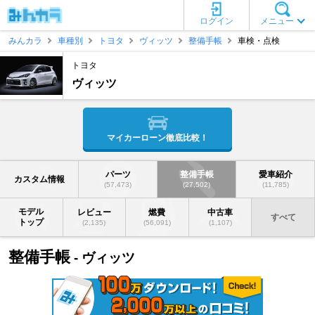
ログイン
メニュー
みんカラ
車種別
トヨタ
ヴィッツ
整備手帳
車検・点検
トヨタ
ヴィッツ
マイカーローン徹底比較！
パーツ
整備手帳
愛車紹介
カスタム情報
(57,473)
(27,502)
(11,785)
モデル
レビュー
燃費
中古車
すべて
トップ
(2,135)
(56,091)
(1,107)
整備手帳
- ヴィッツ