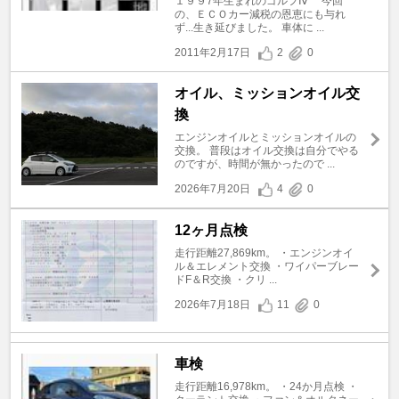
１９９7年生まれのゴルフⅣ 今回
の、ＥＣＯカー減税の恩恵にも与れ
ず...生き延びました。 車体に ...
2011年2月17日
2
0
オイル、ミッションオイル交
換
エンジンオイルとミッションオイルの
交換。 普段はオイル交換は自分でやる
のですが、時間が無かったので ...
2026年7月20日
4
0
12ヶ月点検
走行距離27,869km。 ・エンジンオイ
ル＆エレメント交換 ・ワイパーブレー
ドF＆R交換 ・クリ ...
2026年7月18日
11
0
車検
走行距離16,978km。 ・24か月点検 ・