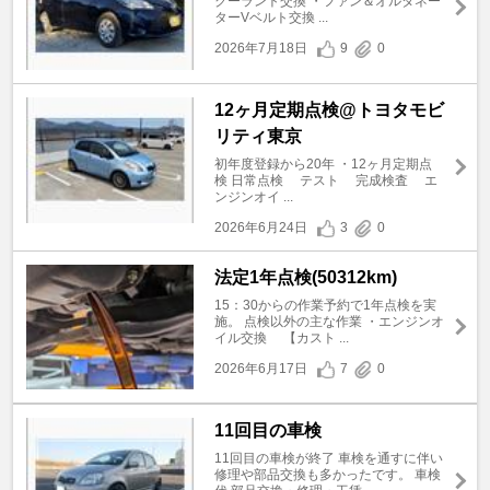
クーラント交換 ・ファン＆オルタネー
ターVベルト交換 ...
2026年7月18日
9
0
12ヶ月定期点検@トヨタモビ
リティ東京
初年度登録から20年 ・12ヶ月定期点
検 日常点検 テスト 完成検査 エ
ンジンオイ ...
2026年6月24日
3
0
法定1年点検(50312km)
15：30からの作業予約で1年点検を実
施。 点検以外の主な作業 ・エンジンオ
イル交換 【カスト ...
2026年6月17日
7
0
11回目の車検
11回目の車検が終了 車検を通すに伴い
修理や部品交換も多かったです。 車検