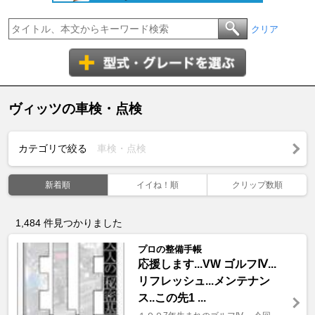
クリア
ヴィッツの車検・点検
カテゴリで絞る
車検・点検
新着順
イイね！順
クリップ数順
1,484
件見つかりました
プロの整備手帳
応援します...VW ゴルフⅣ...
リフレッシュ...メンテナン
ス..この先1 ...