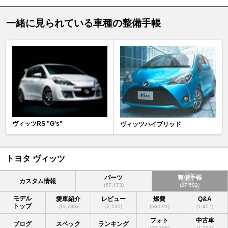
一緒に見られている車種の整備手帳
ヴィッツRS "G's"
ヴィッツハイブリッド
トヨタ ヴィッツ
パーツ
整備手帳
カスタム情報
(57,473)
(27,502)
モデル
愛車紹介
レビュー
燃費
Q&A
トップ
(11,785)
(2,135)
(56,091)
(1,457)
フォト
中古車
ブログ
スペック
ランキング
(23,305)
(1,107)