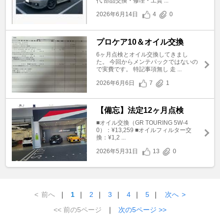
代 部品交換・修理・工賃 ...
2026年6月14日
4
0
プロケア10＆オイル交換
6ヶ月点検とオイル交換してきまし
た。 今回からメンテパックではないの
で実費です。 特記事項無し 走 ...
2026年6月6日
7
1
【備忘】法定12ヶ月点検
■オイル交換（GR TOURING 5W-4
0）：¥13,259 ■オイルフィルター交
換：¥1,2 ...
2026年5月31日
13
0
<
前へ
｜
1
｜
2
｜
3
｜
4
｜
5
｜
次へ
>
<< 前の5ページ
｜
次の5ページ >>