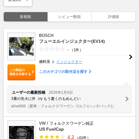
新着順
レビュー数順
評価順
BOSCH
フューエルインジェクター(EV14)
-
（1件）
燃料系
インジェクター
この商品の
このカテゴリの取付店を探す
価格を比較する
ユーザーの最新投稿
2026年1月4日
3番の失火に伴（ry もう書くのもめんどい
alive666
（愛車：フォルクスワーゲン ゴルフ (ハッチバック)）
VW / フォルクスワーゲン純正
US FuelCap
4.2
（41件）