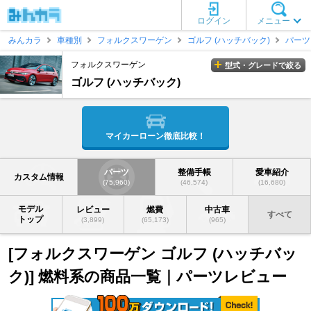
ログイン
メニュー
みんカラ
車種別
フォルクスワーゲン
ゴルフ (ハッチバック)
パーツ
フォルクスワーゲン
型式・グレードで絞る
ゴルフ (ハッチバック)
マイカーローン徹底比較！
パーツ
整備手帳
愛車紹介
カスタム情報
(75,960)
(46,574)
(16,680)
モデル
レビュー
燃費
中古車
すべて
トップ
(3,899)
(65,173)
(965)
[フォルクスワーゲン ゴルフ (ハッチバッ
ク)] 燃料系の商品一覧｜パーツレビュー