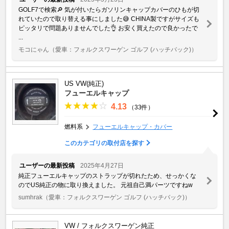
GOLF7で検索🔎 気が付いたらガソリンキャップカバーのひもが切
れていたので取り替える事にしました😅 CHINA製ですがサイズも
ピッタリで問題ありませんでした👌 お安く買えたので良かったで
...
モコにゃん
（愛車：フォルクスワーゲン ゴルフ (ハッチバック)）
US VW(純正)
フューエルキャップ
4.13
（33件）
燃料系
フューエルキャップ・カバー
このカテゴリの取付店を探す
ユーザーの最新投稿
2025年4月27日
純正フューエルキャップのストラップが切れたため、せっかくな
のでUS純正の物に取り換えました。 元祖自己満パーツですねw
sumhrak
（愛車：フォルクスワーゲン ゴルフ (ハッチバック)）
VW / フォルクスワーゲン純正