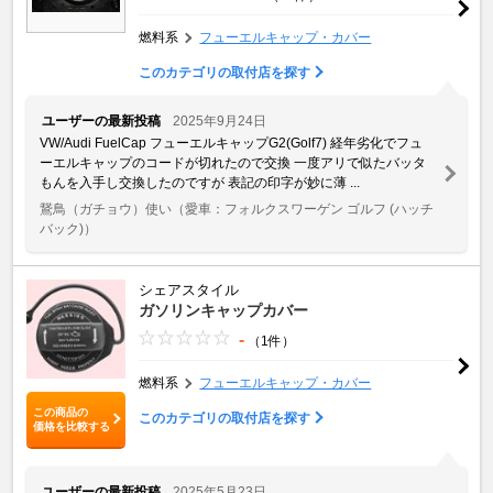
燃料系
フューエルキャップ・カバー
このカテゴリの取付店を探す
ユーザーの最新投稿
2025年9月24日
VW/Audi FuelCap フューエルキャップG2(Golf7) 経年劣化でフュ
ーエルキャップのコードが切れたので交換 一度アリで似たバッタ
もんを入手し交換したのですが 表記の印字が妙に薄 ...
鵞鳥（ガチョウ）使い
（愛車：フォルクスワーゲン ゴルフ (ハッチ
バック)）
シェアスタイル
ガソリンキャップカバー
-
（1件）
燃料系
フューエルキャップ・カバー
この商品の
このカテゴリの取付店を探す
価格を比較する
ユーザーの最新投稿
2025年5月23日