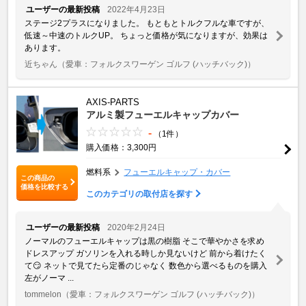
ユーザーの最新投稿
2022年4月23日
ステージ2プラスになりました。 もともとトルクフルな車ですが、
低速～中速のトルクUP。 ちょっと価格が気になりますが、効果は
あります。
近ちゃん
（愛車：フォルクスワーゲン ゴルフ (ハッチバック)）
AXIS-PARTS
アルミ製フューエルキャップカバー
-
（1件）
購入価格：3,300円
燃料系
フューエルキャップ・カバー
この商品の
価格を比較する
このカテゴリの取付店を探す
ユーザーの最新投稿
2020年2月24日
ノーマルのフューエルキャップは黒の樹脂 そこで華やかさを求め
ドレスアップ ガソリンを入れる時しか見ないけど 前から着けたく
て😏 ネットで見てたら定番のじゃなく 数色から選べるものを購入
左がノーマ ...
tommelon
（愛車：フォルクスワーゲン ゴルフ (ハッチバック)）