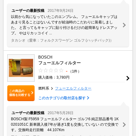
ユーザーの最新投稿
2017年9月24日
以前から気になっていたこのエンブレム。 フューエルキャップは
あまり見ることはないんですが給油時のこだわりに装着しまし
た。 と言ってもキャップに貼り付けるだけの超簡単なドレスアッ
プ。 やはりカッコイイ ...
タカシオ
（愛車：フォルクスワーゲン ゴルフ (ハッチバック)）
BOSCH
フューエルフィルター
-
（1件）
購入価格：3,780円
燃料系
フューエルフィルター
この商品の
価格を比較する
このカテゴリの取付店を探す
ユーザーの最新投稿
2017年5月28日
BOSCH製 F5959 フューエルフィルター ゴルフ6 純正部品番号 1K
0201051C 新車購入後7年が過ぎ1度も交換していない ので交換で
す。交換時走行距離 44.107Km