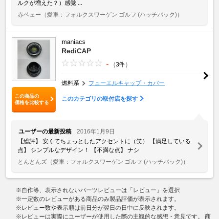
ルクが増えた？）感覚 ...
赤ベェー
（愛車：フォルクスワーゲン ゴルフ (ハッチバック)）
maniacs
RediCAP
-
（3件）
燃料系
フューエルキャップ・カバー
この商品の
このカテゴリの取付店を探す
価格を比較する
ユーザーの最新投稿
2016年1月9日
【総評】 安くてちょっとしたアクセントに（笑） 【満足している
点】 シンプルなデザイン！ 【不満な点】 ナシ
とんとんズ
（愛車：フォルクスワーゲン ゴルフ (ハッチバック)）
※自作等、表示されないパーツレビューは「レビュー」を選択
※一定数のレビューがある商品のみ製品評価が表示されます。
※レビュー数や表示順は前日分が翌日の日中に反映されます。
※レビューは実際にユーザーが使用した際の主観的な感想・意見です。 商