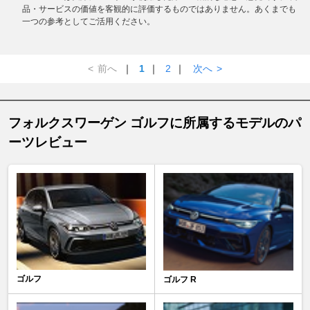
品・サービスの価値を客観的に評価するものではありません。あくまでも
一つの参考としてご活用ください。
<
前へ
｜
1
｜
2
｜
次へ
>
フォルクスワーゲン ゴルフに所属するモデルのパ
ーツレビュー
ゴルフ
ゴルフ R