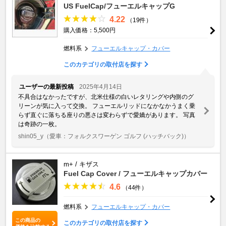
US FuelCap/フューエルキャップG
4.22
（19件）
購入価格：5,500円
燃料系
フューエルキャップ・カバー
このカテゴリの取付店を探す
ユーザーの最新投稿
2025年4月14日
不具合はなかったですが、北米仕様の白いレタリングや内側のグ
リーンが気に入って交換。 フューエルリッドになかなかうまく乗
らず直ぐに落ちる座りの悪さは変わらずで愛嬌があります。 写真
は奇跡の一枚。
shin05_y
（愛車：フォルクスワーゲン ゴルフ (ハッチバック)）
m+ / キザス
Fuel Cap Cover / フューエルキャップカバー
4.6
（44件）
燃料系
フューエルキャップ・カバー
この商品の
このカテゴリの取付店を探す