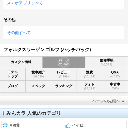
スマホアプリすべて
その他
その他すべて
フォルクスワーゲン ゴルフ (ハッチバック)
パーツ
整備手帳
カスタム情報
(75,960)
(46,574)
モデル
愛車紹介
レビュー
燃費
Q&A
トップ
(16,680)
(3,899)
(65,173)
(4,027)
フォト
中古車
ブログ
スペック
ランキング
(37,288)
(965)
ページの先頭へ ▲
みんカラ 人気のカテゴリ
車種別
イイね！