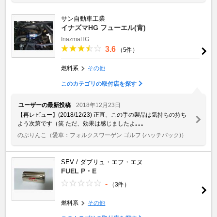
サン自動車工業
イナズマHG フューエル(青)
InazmaHG
3.6
（5件）
燃料系
その他
このカテゴリの取付店を探す
ユーザーの最新投稿
2018年12月23日
【再レビュー】(2018/12/23) 正直、この手の製品は気持ちの持ち
よう次第です（笑 ただ、効果は感じましたよ｡｡｡
のぶりんこ
（愛車：フォルクスワーゲン ゴルフ (ハッチバック)）
SEV / ダブリュ・エフ・エヌ
FUEL P・E
-
（3件）
燃料系
その他