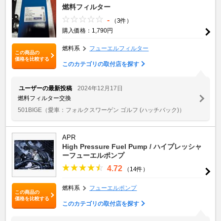
燃料フィルター
-
（3件）
購入価格：1,790円
燃料系
フューエルフィルター
この商品の
価格を比較する
このカテゴリの取付店を探す
ユーザーの最新投稿
2024年12月17日
燃料フィルター交換
501BIGE
（愛車：フォルクスワーゲン ゴルフ (ハッチバック)）
APR
High Pressure Fuel Pump / ハイプレッシャ
ーフューエルポンプ
4.72
（14件）
燃料系
フューエルポンプ
この商品の
価格を比較する
このカテゴリの取付店を探す