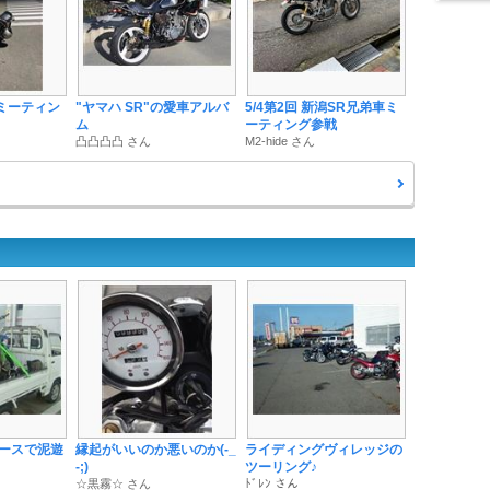
Rミーティン
"ヤマハ SR"の愛車アルバ
5/4第2回 新潟SR兄弟車ミ
ム
ーティング参戦
凸凸凸凸 さん
M2-hide さん
ースで泥遊
縁起がいいのか悪いのか(-_
ライディングヴィレッジの
-;)
ツーリング♪
☆黒霧☆ さん
ﾄﾞﾚﾝ さん