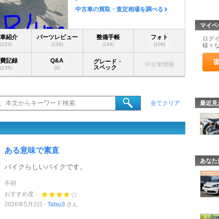
-
中古車の買取・査定相場を調べる
マイペ
愛車紹介
パーツレビュー
整備手帳
フォト
ログ
(123)
(139)
(149)
(108)
様々
燃費記録
Q&A
グレード・
中古車情報
スペック
(235)
(0)
最近見
全てクリア
ある意味で素直
あなた
バイクらしいバイクです。
不明
おすすめ度：
2026年5月2日
Tatsu3
さん