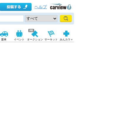
ヘルプ
愛車
イベント
オークション
サーキット
みんカラ＋