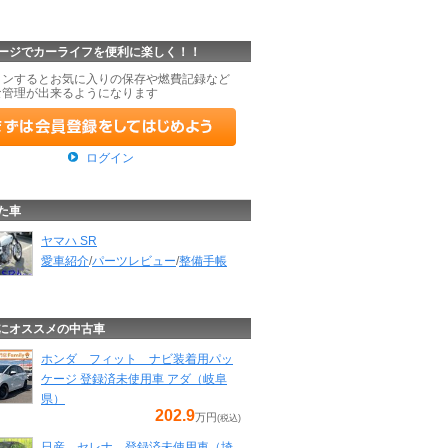
ージでカーライフを便利に楽しく！！
インするとお気に入りの保存や燃費記録など
な管理が出来るようになります
ログイン
た車
ヤマハ SR
愛車紹介
/
パーツレビュー
/
整備手帳
にオススメの中古車
ホンダ フィット ナビ装着用パッ
ケージ 登録済未使用車 アダ（岐阜
県）
202.9
万円
(税込)
日産 セレナ 登録済未使用車（埼