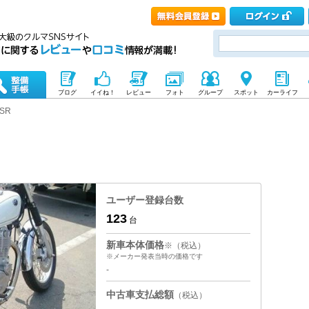
ブログ
イイね！
レビュー
フォト
グループ
スポット
カーライフ
SR
ユーザー登録台数
123
台
新車本体価格
※（税込）
※メーカー発表当時の価格です
-
中古車支払総額
（税込）