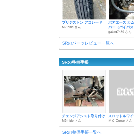
ブリジストン アコレード
ボアエース カ
M2-hide さん
バー（バイパス
galant7489 さん
SRのパーツレビュー一覧へ
SRの整備手帳
チェンジアシスト取り付け
スロットルワイ
M2-hide さん
ＭＣ Corse さん
SRの整備手帳一覧へ