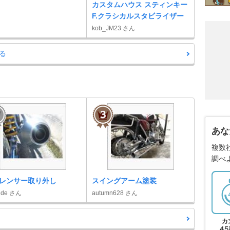
カスタムハウス スティンキー
F.クラシカルスタビライザー
kob_JM23 さん
る
あな
複数
調べ
レンサー取り外し
スイングアーム塗装
ide さん
autumn628 さん