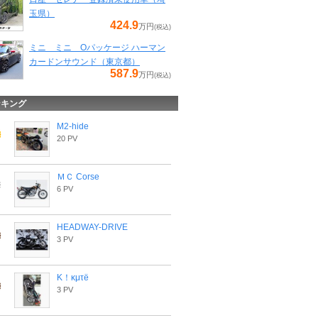
玉県）
424.9
万円
(税込)
ミニ ミニ Oパッケージ ハーマン
カードンサウンド（東京都）
587.9
万円
(税込)
ンキング
M2-hide
20 PV
ＭＣ Corse
6 PV
HEADWAY-DRIVE
3 PV
Κ！κμτё
3 PV