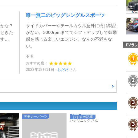
唯一無二のビッグシングルスポーツ
たかな？
サイドカバーーやテールカウル意外に樹脂製品
いときた
がない。3000rpmまででシフトアップして鼓動
ます…
感を感じる楽しいエンジン。なんの不満もな
PVラ
い。
不明
おすすめ度：
2023年12月11日
おだだ
さん
Blue Batter ...
デモカーパーツ
おすすめ記事
パナソニック さん