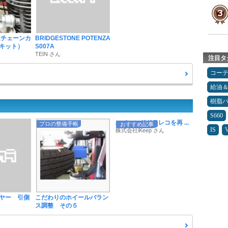
ムチェーンカ
BRIDGESTONE POTENZA
キット）
S007A
TEIN さん
注目タ
コー
給油
樹脂
S660
ハイエンドドラレコを再 ...
プロの整備手帳
おすすめ記事
IS
株式会社iKeep さん
ヤー 引側
こだわりのホイールバラン
ス調整 その５