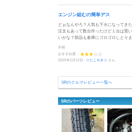
エンジン組むの簡単デス
どぉなんやろ？人気も下火になってき
注文もあって数台作ったけど１台は置
いかな？部品も倉庫にゴロゴロしとり
不明
おすすめ度：
2025年2月12日
☆たこやき☆
さん
SRのクルマレビュー一覧へ
SRのパーツレビュー