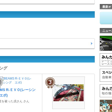
最新オ
ニュー
キング
AMS R‐ＥＶＯ(レーシン
エボ)
皮を被った戌さん さん