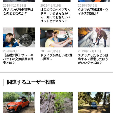
2019年11月28日
2022年1月19日
2020年5月1日
ガソリンの特例税率は
はじめてのハイブリッ
クルマの花粉対策・ウ
このままなのか？
ド車！いまさらなが
ィルス対策は？
ら、知っておきたいメ
リットとデメリット
2020年3月16日
2018年6月5日
2019年12月11日
【基礎知識】ブレーキ
ドライブが楽しい道9選
スタックしたらどう脱
パットの交換頻度や目
～関西～
出する？用意したほう
安とは？
がいいグッズは？
関連するユーザー投稿