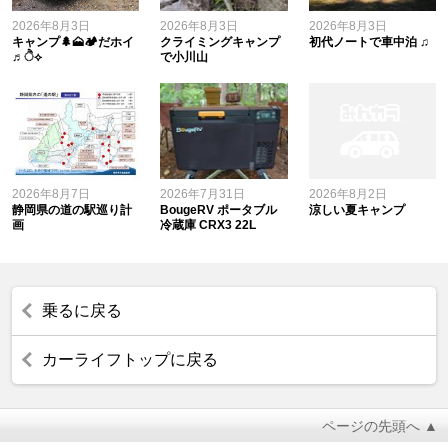
2026年8月3日
2026年8月3日
2026年8月3日
キャンプ🌲🗻🏕️だホイ
クライミングキャンプ
初代ノートで車中泊 ♫
♬ੈ⟡
で小川山
2026年8月7日
2026年7月31日
2026年8月2日
静岡県の道の駅巡り計
BougeRV ポータブル
涼しい夏キャンプ
画
冷蔵庫 CRX3 22L
乗るに戻る
カーライフトップに戻る
ページの先頭へ ▲