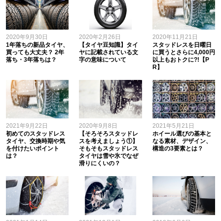
2020年9月30日
2020年2月26日
2020年11月21日
1年落ちの新品タイヤ、
【タイヤ豆知識】タイ
スタッドレスを日曜日
買っても大丈夫？ 2年
ヤに記載されている文
に買うとさらに4,000円
落ち・3年落ちは？
字の意味について
以上もおトクに?!【P
R】
2021年9月22日
2020年9月8日
2021年5月21日
初めてのスタッドレス
【そろそろスタッドレ
ホイール選びの基本と
タイヤ、交換時期や気
スを考えましょう①】
なる素材、デザイン、
を付けたいポイント
そもそもスタッドレス
構造の3要素とは？
は？
タイヤは雪や氷でなぜ
滑りにくいの？