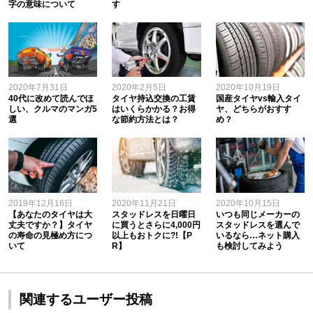
字の意味について
す
2020年7月31日
2020年2月5日
2020年10月19日
40代に改めて読んでほ
タイヤ持込交換の工賃
国産タイヤvs輸入タイ
しい、クルマのマンガ5
はいくらかかる？お得
ヤ、どちらがおすす
選
な節約方法とは？
め？
2019年12月16日
2020年11月21日
2020年10月15日
【あなたのタイヤは大
スタッドレスを日曜日
いつも同じメーカーの
丈夫ですか？】タイヤ
に買うとさらに4,000円
スタッドレスを選んで
の寿命の見極め方につ
以上もおトクに?!【P
いるなら…ネット購入
いて
R】
も検討してみよう
関連するユーザー投稿