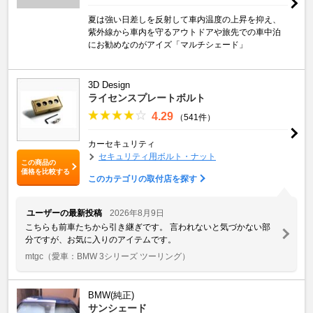
夏は強い日差しを反射して車内温度の上昇を抑え、
紫外線から車内を守るアウトドアや旅先での車中泊
にお勧めなのがアイズ「マルチシェード」
3D Design
ライセンスプレートボルト
4.29
（541件）
カーセキュリティ
セキュリティ用ボルト・ナット
この商品の
価格を比較する
このカテゴリの取付店を探す
ユーザーの最新投稿
2026年8月9日
こちらも前車たちから引き継ぎです。 言われないと気づかない部
分ですが、お気に入りのアイテムです。
mtgc
（愛車：BMW 3シリーズ ツーリング）
BMW(純正)
サンシェード