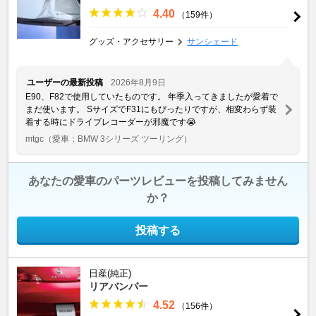
4.40
（159件）
グッズ・アクセサリー
サンシェード
ユーザーの最新投稿
2026年8月9日
E90、F82で使用していたものです。 年季入ってきましたが愛着で
まだ使います。 SサイズでF31にもぴったりですが、相変わらず装
着する時にドライブレコーダーが邪魔です😭
mtgc
（愛車：BMW 3シリーズ ツーリング）
あなたの愛車のパーツレビューを投稿してみません
か？
投稿する
日産(純正)
リアバンパー
4.52
（156件）