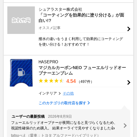
シュアラスター株式会社
「コーティングを効果的に塗り分ける」が面
白い!?
オススメ記事
撥水の違いをうまく利用して効果的にコーティング
を使い分ける！おすすめです！
HASEPRO
マジカルカーボンNEO フューエルリッドオー
プナーエンブレム
4.54
（497件）
インテリア
その他
このカテゴリの取付店を探す
ユーザーの最新投稿
2026年8月9日
フューエルリッドオープナーが夜間になると見づらくなるため、
視認性確保のため購入。 結果オーライで見やすくなりました👍
tatsuべえ
（愛車：トヨタ アルファードハイブリッド）