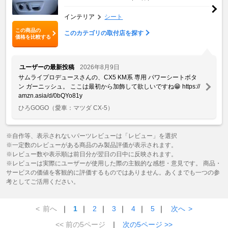
インテリア
シート
この商品の
このカテゴリの取付店を探す
価格を比較する
ユーザーの最新投稿
2026年8月9日
サムライプロデュースさんの、CX5 KM系 専用 パワーシートボタ
ン ガーニッシュ。 ここは最初から加飾して欲しいですね😁 https://
amzn.asia/d/0bQYo81y
ひろGOGO
（愛車：マツダ CX-5）
※自作等、表示されないパーツレビューは「レビュー」を選択
※一定数のレビューがある商品のみ製品評価が表示されます。
※レビュー数や表示順は前日分が翌日の日中に反映されます。
※レビューは実際にユーザーが使用した際の主観的な感想・意見です。 商品・
サービスの価値を客観的に評価するものではありません。あくまでも一つの参
考としてご活用ください。
<
前へ
｜
1
｜
2
｜
3
｜
4
｜
5
｜
次へ
>
<< 前の5ページ
｜
次の5ページ >>