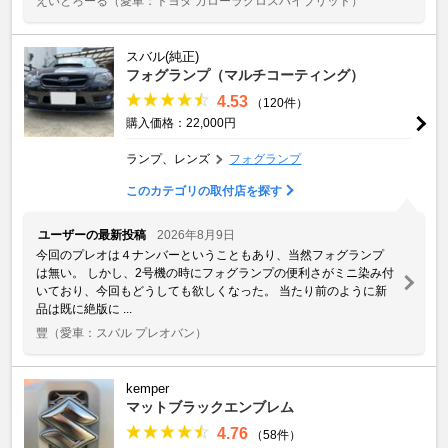
えいとろーる
（愛車：トヨタ カローラクロスハイブリッド）
スバル(純正)
フォグランプ（マルチコーティング）
4.53
（120件）
購入価格：22,000円
ランプ、レンズ
フォグランプ
このカテゴリの取付店を探す
ユーザーの最新投稿
2026年8月9日
今回のプレオは４ナンバーということもあり、当然フォグランプ
は無い。 しかし、2号機の時にフォグランプの便利さがミニ染み付
いており、今回もどうしても欲しくなった。 当たり前のように新
品は既に絶版に ...
豐
（愛車：スバル プレオバン）
kemper
マットブラックエンブレム
4.76
（58件）