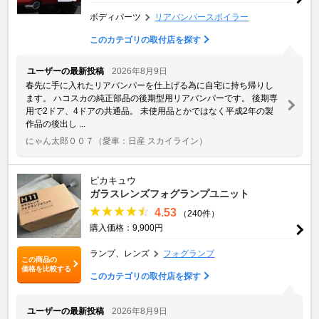
ボディパーツ
リアバンパースポイラー
このカテゴリの取付店を探す
ユーザーの最新投稿
2026年8月9日
春先に手に入れたリアバンパーを仕上げる為に自宅に持ち帰りし
ます。 ハコスカの純正部品の後期型用リアバンパーです。 後期専
用で2ドア、4ドアの共通品。 未使用品とかではなく平成2年の製
作品の後出し ...
にゃん太郎００７
（愛車：日産 スカイライン）
ピカキュウ
ガラスレンズフォグランプユニット
4.53
（240件）
購入価格：9,900円
ランプ、レンズ
フォグランプ
この商品の
価格を比較する
このカテゴリの取付店を探す
ユーザーの最新投稿
2026年8月9日