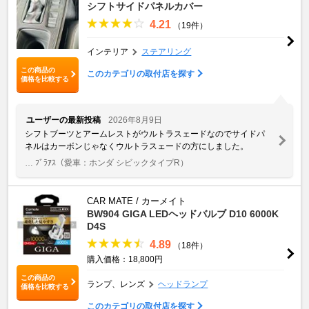
シフトサイドパネルカバー
4.21
（19件）
インテリア
ステアリング
この商品の
このカテゴリの取付店を探す
価格を比較する
ユーザーの最新投稿
2026年8月9日
シフトブーツとアームレストがウルトラスェードなのでサイドパ
ネルはカーボンじゃなくウルトラスェードの方にしました。
… ﾌﾞﾗｱｽ
（愛車：ホンダ シビックタイプR）
CAR MATE / カーメイト
BW904 GIGA LEDヘッドバルブ D10 6000K
D4S
4.89
（18件）
購入価格：18,800円
この商品の
ランプ、レンズ
ヘッドランプ
価格を比較する
このカテゴリの取付店を探す