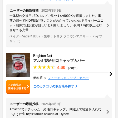
ユーザーの最新投稿
2026年8月9日
一体型の交換用LEDバルブで見やすい6000Kを選択しました。事
前の調べでHID周辺が狭いことがわかっていたためドライバーユニ
ット別体式は設置が難しいと判断しました。 夜間１時間以上点灯
させても光量 ...
ベイダーVader41BBY
（愛車：トヨタ クラウンアスリート ハイブ
リッド）
Brighton Net
アルミ製給油口キャップカバー
4.60
（20件）
燃料系
フューエルキャップ・カバー
この商品の
このカテゴリの取付店を探す
価格を比較する
ユーザーの最新投稿
2026年8月9日
Amazonでポチッった、給油口キャップ。 間違えて軽油を入れな
いように💦 https://amzn.asia/d/0aCUyoox