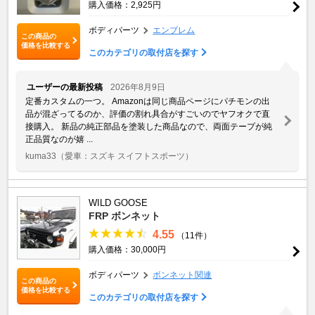
購入価格：2,925円
ボディパーツ
エンブレム
この商品の
価格を比較する
このカテゴリの取付店を探す
ユーザーの最新投稿
2026年8月9日
定番カスタムの一つ。 Amazonは同じ商品ページにパチモンの出
品が混ざってるのか、評価の割れ具合がすごいのでヤフオクで直
接購入。 新品の純正部品を塗装した商品なので、両面テープが純
正品質なのが嬉 ...
kuma33
（愛車：スズキ スイフトスポーツ）
WILD GOOSE
FRP ボンネット
4.55
（11件）
購入価格：30,000円
ボディパーツ
ボンネット関連
この商品の
価格を比較する
このカテゴリの取付店を探す