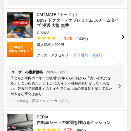
CAR MATE / カーメイト
D237 ドクターデオプレミアム スチームタイ
プ 浸透 大型 無香
Dr.DEO
4.48
（143件）
購入価格：900円
この商品の
価格を比較する
グッズ・アクセサリー
芳香剤・消臭剤
ユーザーの最新投稿
2026年8月9日
子どもが車内のニオイに敏感で2年くらい前から「臭いが気にな
る」と言い始めた。 たしかにガイシゃ独特の臭いがしなくもな
い。芳香剤で誤魔化すのもイヤでジェル系の消臭剤も試してみた
が大きな変化は無し。 ...
hookchang
（愛車：ルノー カングー）
SERIA
自動車シートの隙間を埋めるクッション
4.70
（60件）