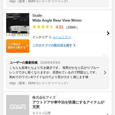
mtgc
（愛車：BMW 3シリーズ ツーリング）
Studie
Wide Angle Rear View Mirror
4.51
（339件）
インテリア
ルームミラー
この商品の
このカテゴリの取付店を探す
価格を比較する
ユーザーの最新投稿
2026年8月9日
こちらも前車たちより引き継ぎです。 視野がかなり広がりブルー
レンズで少し暗くなりますが、見慣れているので問題なしです。
初めてのワゴン&ワイドなのでより窓が小さく感じます😅
mtgc
（愛車：BMW 3シリーズ ツーリング）
株式会社アイズ
アウトドアや車中泊を快適にするアイテムが
充実
オススメ記事