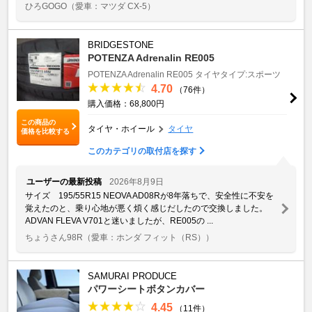
ひろGOGO
（愛車：マツダ CX-5）
BRIDGESTONE
POTENZA Adrenalin RE005
POTENZA Adrenalin RE005
タイヤタイプ:スポーツ
4.70
（76件）
購入価格：68,800円
この商品の
タイヤ・ホイール
タイヤ
価格を比較する
このカテゴリの取付店を探す
ユーザーの最新投稿
2026年8月9日
サイズ 195/55R15 NEOVA AD08Rが8年落ちで、安全性に不安を
覚えたのと、乗り心地が悪く煩く感じだしたので交換しました。
ADVAN FLEVA V701と迷いましたが、RE005の ...
ちょうさん98R
（愛車：ホンダ フィット（RS））
SAMURAI PRODUCE
パワーシートボタンカバー
4.45
（11件）