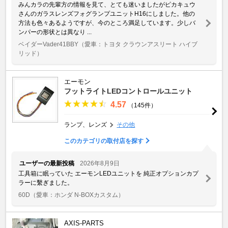
みんカラの先輩方の情報を見て、とても迷いましたがピカキュウ
さんのガラスレンズフォグランプユニットH16にしました。他の
方法も色々あるようですが、今のところ満足しています。少しバ
ンパーの形状とは異なり ...
ベイダーVader41BBY
（愛車：トヨタ クラウンアスリート ハイブ
リッド）
エーモン
フットライトLEDコントロールユニット
4.57
（145件）
ランプ、レンズ
その他
このカテゴリの取付店を探す
ユーザーの最新投稿
2026年8月9日
工具箱に眠っていた エーモンLEDユニットを 純正オプションカプ
ラーに繫ぎました。
60D
（愛車：ホンダ N-BOXカスタム）
AXIS-PARTS