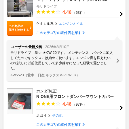
モリドライブ
4.46
（63件）
ケミカル系
エンジンオイル
この商品の
価格を比較する
このカテゴリの取付店を探す
ユーザーの最新投稿
2026年8月10日
モリドライブ Silent+ 0W-20です。 メンテナンス パックに加入
してたのでキックスには始めて使います。エンジン音を抑えたい
ので試しに以前使用していて多少静かになった経験で選びまし
た。
AW5523
（愛車：日産 キックス e-POWER）
ホンダ(純正)
N-ONE用フロントダンパーマウントカバー
4.46
（97件）
足回り
その他
このカテゴリの取付店を探す