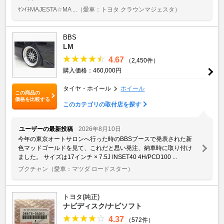
ｹﾝｲﾁMAJESTA☆MA ...
（愛車：トヨタ クラウンマジェスタ）
BBS
LM
4.67
（2,450件）
購入価格：460,000円
タイヤ・ホイール
ホイール
この商品の
価格を比較する
このカテゴリの取付店を探す
ユーザーの最新投稿
2026年8月10日
今年の東京オートサロンへ行った時のBBSブースで発表された新
色マッドゴールドを見て、これだと思い発注、納車時に取り付け
ました。 サイズは17インチ × 7.5J INSET40 4H/PCD100 ...
ブクチャン
（愛車：マツダ ロードスター）
トヨタ(純正)
ナビディスク/ナビソフト
4.37
（572件）