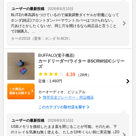
ユーザーの最新投稿
2026年8月10日
BLITZの車高調をつけているので減衰調整ダイヤルが邪魔になって
ホンダ(純正)フロントダンパーマウントカバーはつけられない。
穴あけとかしたくないが、同じ穴を開けるなら純正品と言うこと
で2個購入。 ...
ターボ2018
（愛車：ホンダ N-BOX）
BUFFALO(電子機器)
カードリーダー/ライター BSCRMSDCシリー
ズ
4.39
（28件）
定価：1,460円
この商品の
カーオーディオ、ビジュアル
価格を比較する
携帯音楽プレーヤー・周辺機器
このカテゴリの取付店を探す
ユーザーの最新投稿
2026年8月10日
USBメモリを接続したまま蓋を閉じることが可能。そのため、下
のトレイを気兼ね無く使える。 たしか10年くらい前に実店舗（ZO