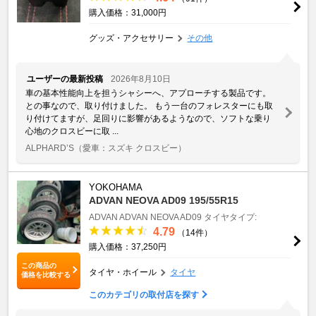
購入価格：31,000円
グッズ・アクセサリー
その他
ユーザーの最新投稿
2026年8月10日
車の基本性能向上を担うシャシーへ、アプローチする製品です。
との事なので、取り付けました。 もう一台のフォレスターにも取
り付けてますが、足回りに影響があるようなので、ソフトな乗り
心地のクロスビーに取 ...
ALPHARD’S
（愛車：スズキ クロスビー）
YOKOHAMA
ADVAN NEOVA AD09 195/55R15
ADVAN
ADVAN NEOVA AD09
タイヤタイプ:
4.79
（14件）
購入価格：37,250円
この商品の
タイヤ・ホイール
タイヤ
価格を比較する
このカテゴリの取付店を探す