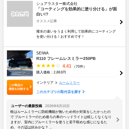
シュアラスター株式会社
「コーティングを効果的に塗り分ける」が面
白い!?
オススメ記事
撥水の違いをうまく利用して効果的にコーティング
を使い分ける！おすすめです！
SEIWA
R110 フレームレスミラー250PB
4.41
（70件）
購入価格：2,863円
インテリア
ルームミラー
この商品の
価格を比較する
このカテゴリの取付店を探す
ユーザーの最新投稿
2026年8月10日
軽はルームミラーに防眩機能が無いため何か対策をしたかったの
で ブルーミラーのため後ろの車のヘッドライトは眩しくなくなり
ますが、室内にブルーミラーを使うと若干暗めな感じになるた
め、その辺は好みかな？ ...