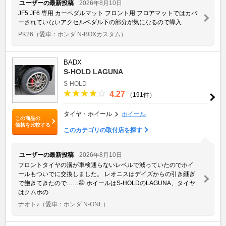
ユーザーの最新投稿
2026年8月10日
JF5 JF6 専用 カーペダルマット フロント用 フロアマットではカバ
ーされていないアクセルペダル下の部分が気になるので導入
PK26
（愛車：ホンダ N-BOXカスタム）
BADX
S-HOLD LAGUNA
S-HOLD
4.27
（191件）
タイヤ・ホイール
ホイール
この商品の
価格を比較する
このカテゴリの取付店を探す
ユーザーの最新投稿
2026年8月10日
フロントタイヤの溝が車検通らないレベルで減っていたのでホイ
ールもついでに交換しました。 レオニスはデイズからの引き継ぎ
で飽きてきたので……🤭 ホイールはS-HOLDのLAGUNA、タイヤ
はクムホの ...
ナオト♪
（愛車：ホンダ N-ONE）