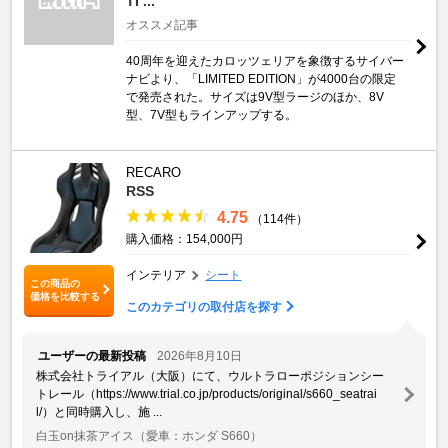
TI ...
オススメ記事
40周年を迎えたカロッツェリアを象徴するサイバー
ナビより、「LIMITED EDITION」が4000台の限定
で発売された。サイズは9V型ラージのほか、8V
型、7V型もラインアップする。
RECARO
RSS
4.75
（114件）
購入価格：154,000円
インテリア
シート
この商品の
価格を比較する
このカテゴリの取付店を探す
ユーザーの最新投稿
2026年8月10日
株式会社トライアル（大阪）にて、ウルトラローポジションシー
トレール（https://www.trial.co.jp/products/original/s660_seatrai
l/）と同時購入し、施 ...
白玉on抹茶アイス
（愛車：ホンダ S660）