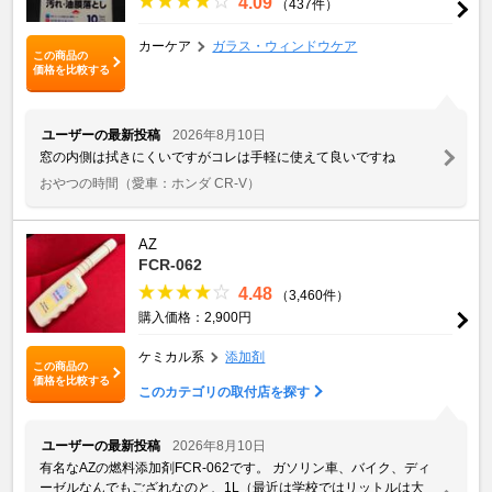
4.09
（437件）
カーケア
ガラス・ウィンドウケア
この商品の
価格を比較する
ユーザーの最新投稿
2026年8月10日
窓の内側は拭きにくいですがコレは手軽に使えて良いですね
おやつの時間
（愛車：ホンダ CR-V）
AZ
FCR-062
4.48
（3,460件）
購入価格：2,900円
ケミカル系
添加剤
この商品の
価格を比較する
このカテゴリの取付店を探す
ユーザーの最新投稿
2026年8月10日
有名なAZの燃料添加剤FCR-062です。 ガソリン車、バイク、ディ
ーゼルなんでもござれなのと、1L（最近は学校ではリットルは大