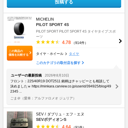
投稿する
MICHELIN
PILOT SPORT 4S
PILOT SPORT
PILOT SPORT 4S
タイヤタイプ:スポ
ーツ
4.78
（914件）
この商品の
タイヤ・ホイール
タイヤ
価格を比較する
このカテゴリの取付店を探す
ユーザーの最新投稿
2026年8月10日
フロント：225/40R19 DOT2511 銘柄はチャッピーとも相談して
決めましたｗ https://minkara.carview.co.jp/userid/394925/blog/49
2345 ...
ごま＠
（愛車：アルファロメオ ジュリア）
SEV / ダブリュ・エフ・エヌ
SEVボディオンS
4.64
（91件）