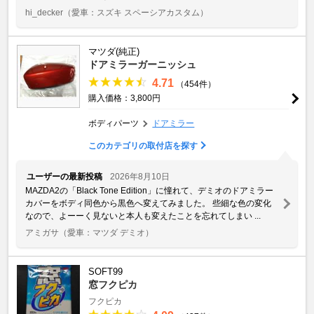
hi_decker
（愛車：スズキ スペーシアカスタム）
マツダ(純正)
ドアミラーガーニッシュ
4.71
（454件）
購入価格：3,800円
ボディパーツ
ドアミラー
このカテゴリの取付店を探す
ユーザーの最新投稿
2026年8月10日
MAZDA2の「Black Tone Edition」に憧れて、デミオのドアミラー
カバーをボディ同色から黒色へ変えてみました。 些細な色の変化
なので、よーーく見ないと本人も変えたことを忘れてしまい ...
アミガサ
（愛車：マツダ デミオ）
SOFT99
窓フクピカ
フクピカ