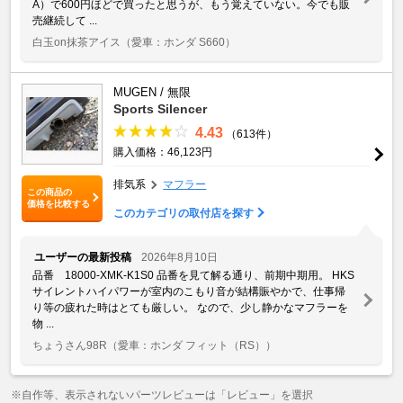
A）で600円ほどで買ったと思うが、もう覚えていない。今でも販
売継続して ...
白玉on抹茶アイス
（愛車：ホンダ S660）
MUGEN / 無限
Sports Silencer
4.43
（613件）
購入価格：46,123円
排気系
マフラー
この商品の
価格を比較する
このカテゴリの取付店を探す
ユーザーの最新投稿
2026年8月10日
品番 18000-XMK-K1S0 品番を見て解る通り、前期中期用。 HKS
サイレントハイパワーが室内のこもり音が結構賑やかで、仕事帰
り等の疲れた時はとても厳しい。 なので、少し静かなマフラーを
物 ...
ちょうさん98R
（愛車：ホンダ フィット（RS））
※自作等、表示されないパーツレビューは「レビュー」を選択