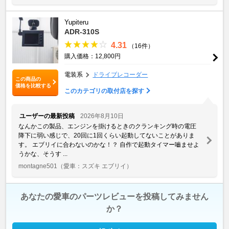
Yupiteru
ADR-310S
4.31
（16件）
購入価格：12,800円
電装系
ドライブレコーダー
この商品の
価格を比較する
このカテゴリの取付店を探す
ユーザーの最新投稿
2026年8月10日
なんかこの製品、エンジンを掛けるときのクランキング時の電圧
降下に弱い感じで、20回に1回くらい起動してないことがありま
す。 エブリイに合わないのかな！？ 自作で起動タイマー嚙ませよ
うかな、そうす ...
montagne501
（愛車：スズキ エブリイ）
あなたの愛車のパーツレビューを投稿してみません
か？