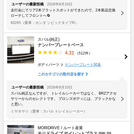
ユーザーの最新投稿
2026年8月10日
走行会にてリア2本フラットスポットができたので、2本新品交換
ローテしてフロントへ🔁
tt3265
（愛車：ホンダ シビックタイプR）
スバル(純正)
ナンバープレートベース
4.31
（512件）
ボディパーツ
ナンバープレート関連
このカテゴリの取付店を探す
ユーザーの最新投稿
2026年8月10日
スバル純正なんですが、 トレイルシーカーではなく、 BRZアクセ
サリーからのセレクトです。 ブロンズボディには、ブラックかな
と思い。
ミヤネヤ☆
（愛車：スバル トレイルシーカー）
MORIDRIVE / ルート産業
モリドライブ サイレントプラス 0W-20