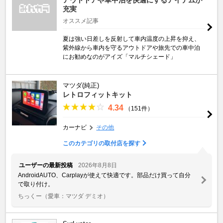
充実
オススメ記事
夏は強い日差しを反射して車内温度の上昇を抑え、
紫外線から車内を守るアウトドアや旅先での車中泊
にお勧めなのがアイズ「マルチシェード」
マツダ(純正)
レトロフィットキット
4.34
（151件）
カーナビ
その他
このカテゴリの取付店を探す
ユーザーの最新投稿
2026年8月8日
AndroidAUTO、Carplayが使えて快適です。部品だけ買って自分
で取り付け。
ちっくー
（愛車：マツダ デミオ）