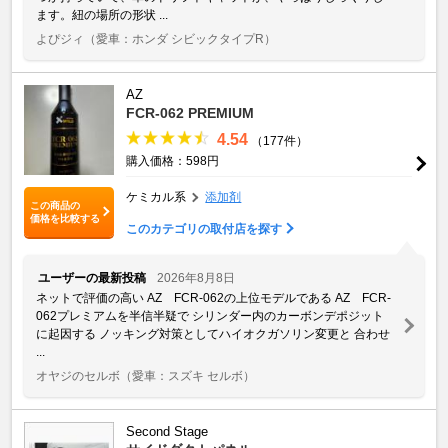
ます。紐の場所の形状 ...
よぴジィ
（愛車：ホンダ シビックタイプR）
AZ
FCR-062 PREMIUM
4.54
（177件）
購入価格：598円
ケミカル系
添加剤
この商品の
価格を比較する
このカテゴリの取付店を探す
ユーザーの最新投稿
2026年8月8日
ネットで評価の高い AZ FCR-062の上位モデルである AZ FCR-
062プレミアムを半信半疑で シリンダー内のカーボンデポジット
に起因する ノッキング対策としてハイオクガソリン変更と 合わせ
...
オヤジのセルボ
（愛車：スズキ セルボ）
Second Stage