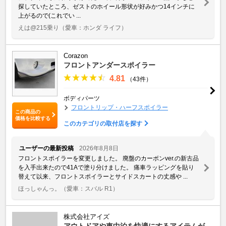
探していたところ、ゼストのホイール形状が好みかつ14インチに
上がるので(これでい ...
えは@215乗り
（愛車：ホンダ ライフ）
Corazon
フロントアンダースポイラー
4.81
（43件）
ボディパーツ
フロントリップ・ハーフスポイラー
この商品の
価格を比較する
このカテゴリの取付店を探す
ユーザーの最新投稿
2026年8月8日
フロントスポイラーを変更しました。 廃盤のカーボンver.の新古品
を入手出来たので41Aで塗り分けました。 痛車ラッピングを貼り
替えて以来、フロントスポイラーとサイドスカートの丈感や ...
ほっしゃんっ。
（愛車：スバル R1）
株式会社アイズ
アウトドアや車中泊を快適にするアイテムが