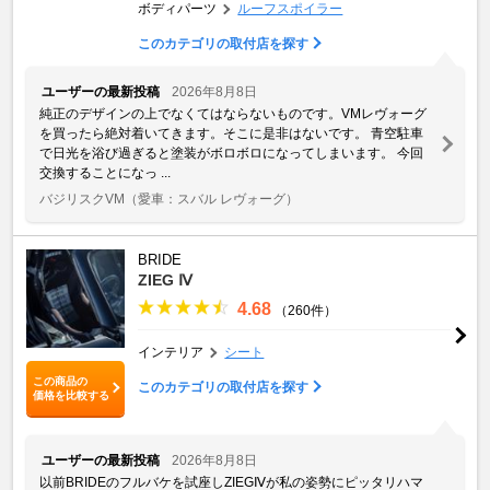
ボディパーツ
ルーフスポイラー
このカテゴリの取付店を探す
ユーザーの最新投稿
2026年8月8日
純正のデザインの上でなくてはならないものです。VMレヴォーグ
を買ったら絶対着いてきます。そこに是非はないです。 青空駐車
で日光を浴び過ぎると塗装がボロボロになってしまいます。 今回
交換することになっ ...
バジリスクVM
（愛車：スバル レヴォーグ）
BRIDE
ZIEG Ⅳ
4.68
（260件）
インテリア
シート
この商品の
このカテゴリの取付店を探す
価格を比較する
ユーザーの最新投稿
2026年8月8日
以前BRIDEのフルバケを試座しZIEGⅣが私の姿勢にピッタリハマ