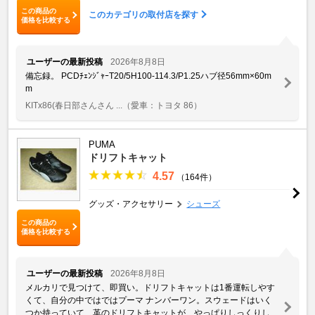
この商品の
このカテゴリの取付店を探す
価格を比較する
ユーザーの最新投稿
2026年8月8日
備忘録。 PCDﾁｪﾝｼﾞｬｰT20/5H100-114.3/P1.25ハブ径56mm×60m
m
KITx86(春日部さんさん ...
（愛車：トヨタ 86）
PUMA
ドリフトキャット
4.57
（164件）
グッズ・アクセサリー
シューズ
この商品の
価格を比較する
ユーザーの最新投稿
2026年8月8日
メルカリで見つけて、即買い。ドリフトキャットは1番運転しやす
くて、自分の中ではではプーマ ナンバーワン。スウェードはいく
つか持っていて、革のドリフトキャットが、やっぱりしっくりし