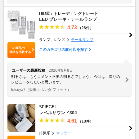
HID屋 / トレーディングトレード
LED ブレーキ・テールランプ
4.73
（26件）
ランプ、レンズ
テールランプ
この商品の
このカテゴリの取付店を探す
価格を比較する
ユーザーの最新投稿
2026年8月8日
明るさは、もうコメント不要の明るさでしょう。 今回は、造りの
レビューをしたいと思います。
tetsuya7
（愛車：ホンダ フィット）
SPIEGEL
レベルサウンド304
4.61
（18件）
排気系
マフラー