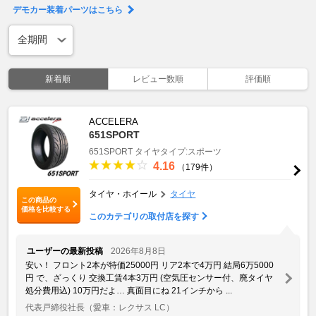
デモカー装着パーツはこちら
新着順
レビュー数順
評価順
ACCELERA
651SPORT
651SPORT
タイヤタイプ:スポーツ
4.16
（179件）
タイヤ・ホイール
タイヤ
この商品の
価格を比較する
このカテゴリの取付店を探す
ユーザーの最新投稿
2026年8月8日
安い！ フロント2本が特価25000円 リア2本で4万円 結局6万5000
円 で、ざっくり 交換工賃4本3万円 (空気圧センサー付、廃タイヤ
処分費用込) 10万円だよ… 真面目にね 21インチから ...
代表戸締役社長
（愛車：レクサス LC）