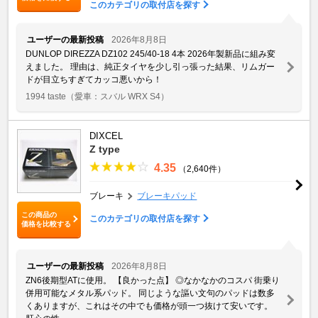
このカテゴリの取付店を探す
ユーザーの最新投稿
2026年8月8日
DUNLOP DIREZZA DZ102 245/40-18 4本 2026年製新品に組み変
えました。 理由は、純正タイヤを少し引っ張った結果、リムガー
ドが目立ちすぎてカッコ悪いから！
1994 taste
（愛車：スバル WRX S4）
DIXCEL
Z type
4.35
（2,640件）
ブレーキ
ブレーキパッド
この商品の
このカテゴリの取付店を探す
価格を比較する
ユーザーの最新投稿
2026年8月8日
ZN6後期型ATに使用。 【良かった点】 ◎なかなかのコスパ 街乗り
併用可能なメタル系パッド。 同じような謳い文句のパッドは数多
くありますが、これはその中でも価格が頭一つ抜けて安いです。