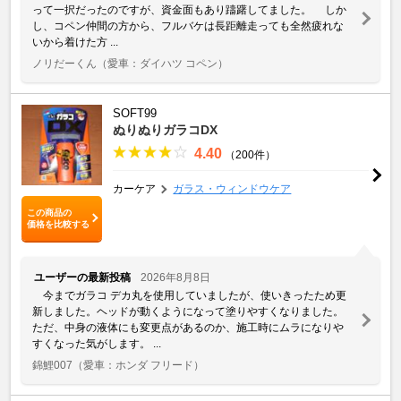
って一択だったのですが、資金面もあり躊躇してました。 しか
し、コペン仲間の方から、フルバケは長距離走っても全然疲れな
いから着けた方 ...
ノリだーくん
（愛車：ダイハツ コペン）
SOFT99
ぬりぬりガラコDX
4.40
（200件）
カーケア
ガラス・ウィンドウケア
この商品の
価格を比較する
ユーザーの最新投稿
2026年8月8日
今までガラコ デカ丸を使用していましたが、使いきったため更
新しました。ヘッドが動くようになって塗りやすくなりました。
ただ、中身の液体にも変更点があるのか、施工時にムラになりや
すくなった気がします。 ...
錦鯉007
（愛車：ホンダ フリード）