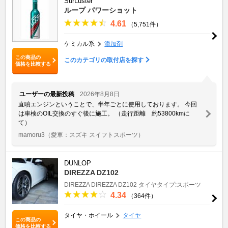
SurLuster
ループ パワーショット
4.61
（5,751件）
ケミカル系
添加剤
この商品の
このカテゴリの取付店を探す
価格を比較する
ユーザーの最新投稿
2026年8月8日
直噴エンジンということで、半年ごとに使用しております。 今回
は車検のOIL交換のすぐ後に施工。 （走行距離 約53800kmに
て）
mamoru3
（愛車：スズキ スイフトスポーツ）
DUNLOP
DIREZZA DZ102
DIREZZA
DIREZZA DZ102
タイヤタイプ:スポーツ
4.34
（364件）
タイヤ・ホイール
タイヤ
この商品の
価格を比較する