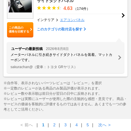
サイドダクトパネル
4.63
（174件）
インテリア
エアコンパネル
この商品の
このカテゴリの取付店を探す
価格を比較する
ユーザーの最新投稿
2026年8月8日
メーターパネルに引き続きサイドダクトパネルを装着。マットカ
ーボンです。
sakurachan@
（愛車：トヨタ GRヤリス）
※自作等、表示されないパーツレビューは「レビュー」を選択
※一定数のレビューがある商品のみ製品評価が表示されます。
※レビュー数や表示順は前日分が翌日の日中に反映されます。
※レビューは実際にユーザーが使用した際の主観的な感想・意見です。 商品・
サービスの価値を客観的に評価するものではありません。あくまでも一つの参
考としてご活用ください。
<
前へ
｜
1
｜
2
｜
3
｜
4
｜
5
｜
次へ
>