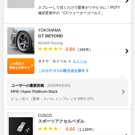
スプレーして拭くだけで愛車がツヤピカに！POTY
連続受賞中の「CCウォーターゴールド」
YOKOHAMA
GT BEYOND
ADVAN Racing
4.94
（340件）
タイヤ・ホイール
ホイール
この商品の
価格を比較する
このカテゴリの取付店を探す
ユーザーの最新投稿
2026年8月8日
MPB / Hyper Plattinum Black
ピョン吉☆
（愛車：スバル インプレッサ WRX STI）
CUSCO
スポーツアクセルペダル
4.44
（1,138件）