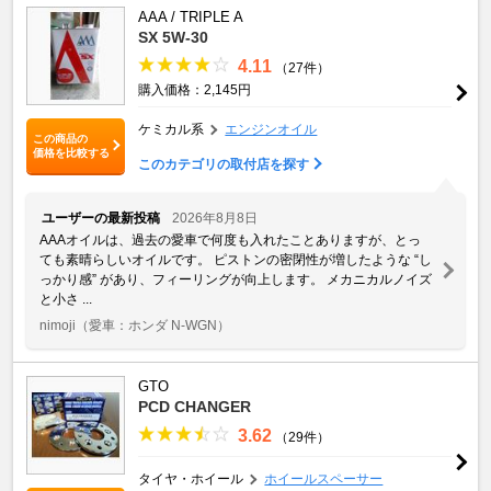
AAA / TRIPLE A
SX 5W-30
4.11
（27件）
購入価格：2,145円
ケミカル系
エンジンオイル
この商品の
価格を比較する
このカテゴリの取付店を探す
ユーザーの最新投稿
2026年8月8日
AAAオイルは、過去の愛車で何度も入れたことありますが、とっ
ても素晴らしいオイルです。 ピストンの密閉性が増したような “し
っかり感” があり、フィーリングが向上します。 メカニカルノイズ
と小さ ...
nimoji
（愛車：ホンダ N-WGN）
GTO
PCD CHANGER
3.62
（29件）
タイヤ・ホイール
ホイールスペーサー