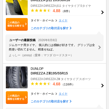
DIREZZA
DIREZZA β11
タイヤタイプ:Sタイヤ
4.88
（8件）
タイヤ・ホイール
タイヤ
この商品の
価格を比較する
このカテゴリの取付店を探す
ユーザーの最新投稿
2026年8月8日
ジムカーナ用タイヤ。 個人的には感触が好きです。 グリップは全
然使い切れてません、精進せねば。
よっしー（yossy)
（愛車：マツダ ロードスター）
DUNLOP
DIREZZA ZⅢ195/55R15
DIREZZA
DIREZZA ZⅢ
タイヤタイプ:スポーツ
4.68
（116件）
タイヤ・ホイール
タイヤ
この商品の
価格を比較する
このカテゴリの取付店を探す