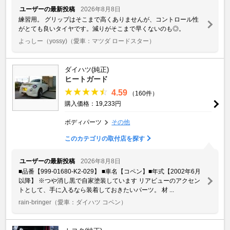
ユーザーの最新投稿
2026年8月8日
練習用。 グリップはそこまで高くありませんが、コントロール性
がとても良いタイヤです。減りがそこまで早くないのも◎。
よっしー（yossy)
（愛車：マツダ ロードスター）
ダイハツ(純正)
ヒートガード
4.59
（160件）
購入価格：19,233円
ボディパーツ
その他
このカテゴリの取付店を探す
ユーザーの最新投稿
2026年8月8日
■品番【999-01680-K2-029】 ■車名【コペン】■年式【2002年6月
以降】 ※つや消し黒で自家塗装しています リアビューのアクセン
トとして、手に入るなら装着しておきたいパーツ。 材 ...
rain-bringer
（愛車：ダイハツ コペン）