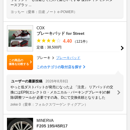
ースプラッ ...
ヨッちー
（愛車：日産 ノート e-POWER）
COX
ブレーキパッド for Street
4.40
（121件）
定価：38,500円
ブレーキ
ブレーキパッド
この商品の
価格を比較する
このカテゴリの取付店を探す
ユーザーの最新投稿
2026年8月8日
やっと低ダストパットが発売になったよ 「注意」 リアパッドの交
換にはEPB(エレクトロ・メカニカル・パーキングブレーキ)の解
除/調整ツールが 必要ですの為、Dにて交換依頼となりました
zeke 0
（愛車：フォルクスワーゲン ティグアン）
MINERVA
F205 195/45R17