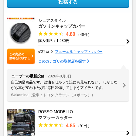
投稿する
シェアスタイル
ガソリンキャップカバー
4.80
（40件）
購入価格：1,980円
燃料系
フューエルキャップ・カバー
この商品の
価格を比較する
このカテゴリの取付店を探す
ユーザーの最新投稿
2026年8月8日
自己満足商品です。給油もセルフで誰にも見られない。 しかしな
がら車が変わるたびに毎回装備してしまうアイテムです。
Wakamino
（愛車：トヨタ クラウン（スポーツ））
ROSSO MODELLO
マフラーカッター
4.85
（91件）