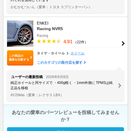
かむかむついん
（愛車：トヨタ スプリンターバン）
ENKEI
Racing NVR5
Racing
4.91
（22件）
タイヤ・ホイール
ホイール
この商品の
価格を比較する
このカテゴリの取付店を探す
ユーザーの最新投稿
2026年8月8日
純正ホイールと同サイズで ・400g軽く ・1mm外側に TPMSは純
正品を移植
AY20kita
（愛車：レクサス LBX）
あなたの愛車のパーツレビューを投稿してみません
か？