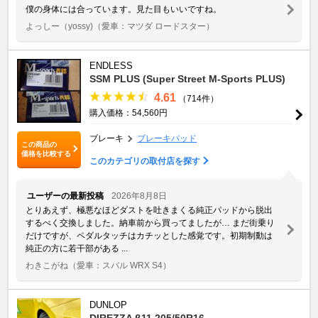
僕の身体には合っています。見た目もいいですね。
よっしー（yossy)
（愛車：マツダ ロードスター）
ENDLESS
SSM PLUS (Super Street M-Sports PLUS)
4.61
（714件）
購入価格：54,560円
ブレーキ
ブレーキパッド
この商品の
価格を比較する
このカテゴリの取付店を探す
ユーザーの最新投稿
2026年8月8日
とりあえず、極悪なほどダストを吐きまくる純正パッドから脱出
するべく交換しました。納車前から買ってましたが… まだ街乗り
だけですが、ペダルタッチはカチッとした感覚です。初期制動は
純正の方に若干部がある ...
わきこがね
（愛車：スバル WRX S4）
DUNLOP
DIREZZA β11 205/50R16