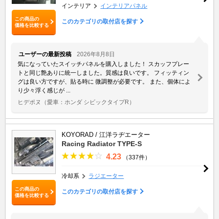
インテリア
インテリアパネル
この商品の
このカテゴリの取付店を探す
価格を比較する
ユーザーの最新投稿
2026年8月8日
気になっていたスイッチパネルを購入しました！ スカッフプレー
トと同じ艶ありに統一しました。質感は良いです。 フィッティン
グは良い方ですが、貼る時に 微調整が必要です。 また、個体によ
り少々浮く感じが ...
ヒデポヌ
（愛車：ホンダ シビックタイプR）
KOYORAD / 江洋ラヂエーター
Racing Radiator TYPE-S
4.23
（337件）
冷却系
ラジエーター
この商品の
このカテゴリの取付店を探す
価格を比較する