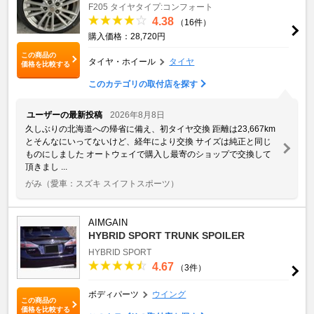
F205
タイヤタイプ:コンフォート
4.38
（16件）
購入価格：28,720円
この商品の
タイヤ・ホイール
タイヤ
価格を比較する
このカテゴリの取付店を探す
ユーザーの最新投稿
2026年8月8日
久しぶりの北海道への帰省に備え、初タイヤ交換 距離は23,667km
とそんなにいってないけど、経年により交換 サイズは純正と同じ
ものにしました オートウェイで購入し最寄のショップで交換して
頂きまし ...
がみ
（愛車：スズキ スイフトスポーツ）
AIMGAIN
HYBRID SPORT TRUNK SPOILER
HYBRID SPORT
4.67
（3件）
ボディパーツ
ウイング
この商品の
価格を比較する