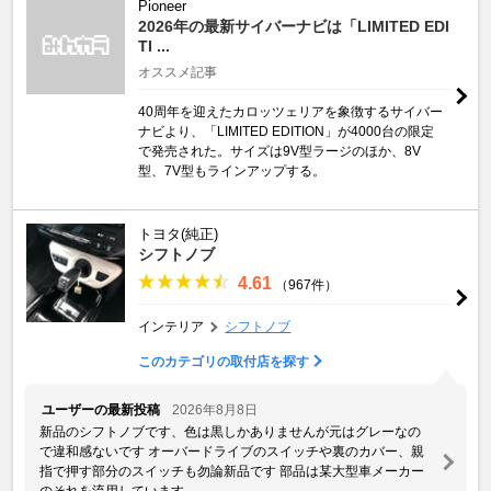
Pioneer
2026年の最新サイバーナビは「LIMITED EDI
TI ...
オススメ記事
40周年を迎えたカロッツェリアを象徴するサイバー
ナビより、「LIMITED EDITION」が4000台の限定
で発売された。サイズは9V型ラージのほか、8V
型、7V型もラインアップする。
トヨタ(純正)
シフトノブ
4.61
（967件）
インテリア
シフトノブ
このカテゴリの取付店を探す
ユーザーの最新投稿
2026年8月8日
新品のシフトノブです、色は黒しかありませんが元はグレーなの
で違和感ないです オーバードライブのスイッチや裏のカバー、親
指で押す部分のスイッチも勿論新品です 部品は某大型車メーカー
のそれを流用しています