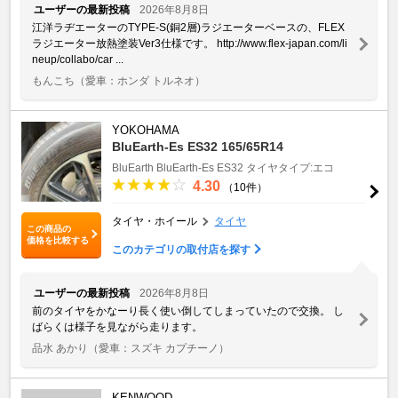
ユーザーの最新投稿
2026年8月8日
江洋ラヂエーターのTYPE-S(銅2層)ラジエーターベースの、FLEX
ラジエーター放熱塗装Ver3仕様です。 http://www.flex-japan.com/li
neup/collabo/car ...
もんこち
（愛車：ホンダ トルネオ）
YOKOHAMA
BluEarth-Es ES32 165/65R14
BluEarth
BluEarth-Es ES32
タイヤタイプ:エコ
4.30
（10件）
タイヤ・ホイール
タイヤ
この商品の
価格を比較する
このカテゴリの取付店を探す
ユーザーの最新投稿
2026年8月8日
前のタイヤをかなーり長く使い倒してしまっていたので交換。 し
ばらくは様子を見ながら走ります。
品水 あかり
（愛車：スズキ カプチーノ）
KENWOOD