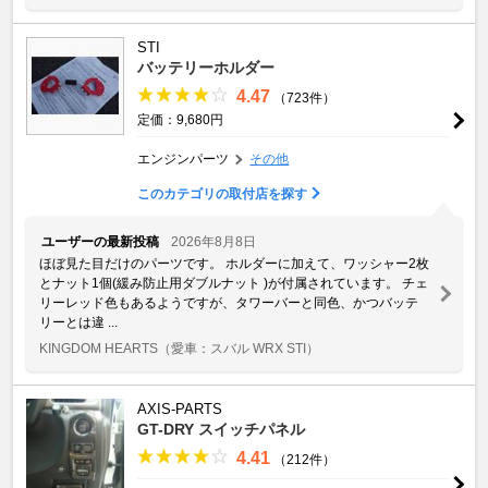
STI
バッテリーホルダー
4.47
（723件）
定価：9,680円
エンジンパーツ
その他
このカテゴリの取付店を探す
ユーザーの最新投稿
2026年8月8日
ほぼ見た目だけのパーツです。 ホルダーに加えて、ワッシャー2枚
とナット1個(緩み防止用ダブルナット )が付属されています。 チェ
リーレッド色もあるようですが、タワーバーと同色、かつバッテ
リーとは違 ...
KINGDOM HEARTS
（愛車：スバル WRX STI）
AXIS-PARTS
GT-DRY スイッチパネル
4.41
（212件）