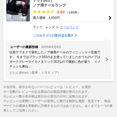
トヨタ(純正)
ノア用テールランプ
4.64
（145件）
購入価格：4,000円
ランプ、レンズ
テールランプ
このカテゴリの取付店を探す
ユーザーの最新投稿
2026年8月8日
以前ヤフオクで落札したノア後期テールのフィニッシャー交換で
す。 今まではブラック202のまま使っていましたがうちのノアは
ダークグレーマイカメタリック1E2なので微妙に色が違う… イメ
チェンも兼ね ...
とたん@euro
（愛車：トヨタ ノア）
※自作等、表示されないパーツレビューは「レビュー」を選択
※一定数のレビューがある商品のみ製品評価が表示されます。
※レビュー数や表示順は前日分が翌日の日中に反映されます。
※レビューは実際にユーザーが使用した際の主観的な感想・意見です。 商品・
サービスの価値を客観的に評価するものではありません。あくまでも一つの参
考としてご活用ください。