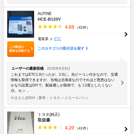
ALPINE
HCE-B120V
4.69
（42件）
電装系
ETC
この商品の
このカテゴリの取付店を探す
価格を比較する
ユーザーの最新投稿
2026年8月8日
これまではETC1.0だったが、2.0に。光ビーコン付きなので、交通
情報も取得できますが、当地は北海道なのでそれほど恩恵はない
かな💦設置はDIYで。配線通しが面倒で、もう2度としたくない
😑。セッ ...
やまさん@804
（愛車：トヨタ ハイエースバン）
トヨタ(純正)
取扱書
4.20
（41件）