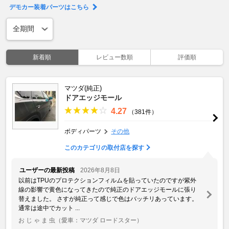
デモカー装着パーツはこちら
新着順
レビュー数順
評価順
マツダ(純正)
ドアエッジモール
4.27
（381件）
ボディパーツ
その他
このカテゴリの取付店を探す
ユーザーの最新投稿
2026年8月8日
以前はTPUのプロテクションフィルムを貼っていたのですが紫外
線の影響で黄色になってきたので純正のドアエッジモールに張り
替えました。 さすが純正って感じで色はバッチリあっています。
通常は途中でカット ...
お じ ゃ ま 虫
（愛車：マツダ ロードスター）