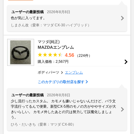
ユーザーの最新投稿
2026年8月8日
色が気に入ってます。
しまさん改
（愛車：マツダ CX-30 ハイブリッド）
マツダ(純正)
MAZDAエンブレム
4.56
（224件）
購入価格：2,567円
ボディパーツ
エンブレム
このカテゴリの取付店を探す
ユーザーの最新投稿
2026年8月8日
少し流行ったカスタム。 カモメも嫌いじゃないんだけど、バラ文
字流行ってるんで便乗。新型CX-5用のモノの方がややサイズが大
きいらしい。 カモメ外したあとの穴は努力して誤魔化しましょ
う。
ひろ・だいきち
（愛車：マツダ CX-80）