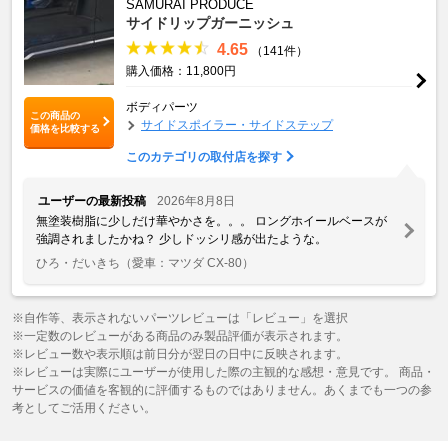
SAMURAI PRODUCE
サイドリップガーニッシュ
4.65
（141件）
購入価格：11,800円
ボディパーツ
この商品の
サイドスポイラー・サイドステップ
価格を比較する
このカテゴリの取付店を探す
ユーザーの最新投稿
2026年8月8日
無塗装樹脂に少しだけ華やかさを。。。 ロングホイールベースが
強調されましたかね？ 少しドッシリ感が出たような。
ひろ・だいきち
（愛車：マツダ CX-80）
※自作等、表示されないパーツレビューは「レビュー」を選択
※一定数のレビューがある商品のみ製品評価が表示されます。
※レビュー数や表示順は前日分が翌日の日中に反映されます。
※レビューは実際にユーザーが使用した際の主観的な感想・意見です。 商品・
サービスの価値を客観的に評価するものではありません。あくまでも一つの参
考としてご活用ください。