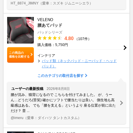
HT_8874_JIMNY
（愛車：スズキ ジムニーシエラ）
VELENO
腰あてパッド
パッドシリーズ
4.80
（107件）
購入価格：5,750円
この商品の
インテリア
価格を比較する
パッド類（ネックパッド・ニーパッド・ヘッド
パッド）
このカテゴリの取付店を探す
ユーザーの最新投稿
2026年8月8日
腰が沈み、猫背になるので こちらを付けてみました。 が、うー
ん…どうだろ(苦笑) 確かにソフトで腰当たりは良い。 側生地も高
級感はある。 でも「腰を支える」というより 座る位置が前に出た
だけ？ 普 ...
@imeru
（愛車：ダイハツ タントカスタム）