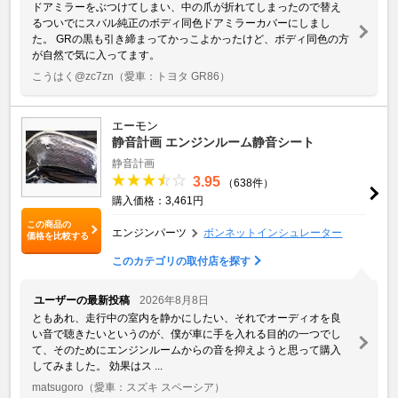
ドアミラーをぶつけてしまい、中の爪が折れてしまったので替え
るついでにスバル純正のボディ同色ドアミラーカバーにしまし
た。 GRの黒も引き締まってかっこよかったけど、ボディ同色の方
が自然で気に入ってます。
こうはく@zc7zn
（愛車：トヨタ GR86）
エーモン
静音計画 エンジンルーム静音シート
静音計画
3.95
（638件）
購入価格：3,461円
この商品の
エンジンパーツ
ボンネットインシュレーター
価格を比較する
このカテゴリの取付店を探す
ユーザーの最新投稿
2026年8月8日
ともあれ、走行中の室内を静かにしたい、それでオーディオを良
い音で聴きたいというのが、僕が車に手を入れる目的の一つでし
て、そのためにエンジンルームからの音を抑えようと思って購入
してみました。 効果はス ...
matsugoro
（愛車：スズキ スペーシア）