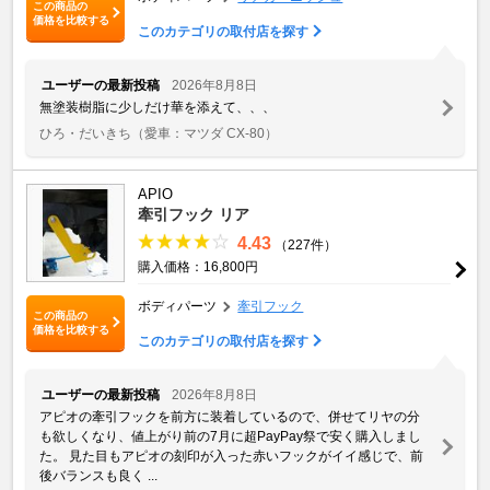
この商品の
価格を比較する
このカテゴリの取付店を探す
ユーザーの最新投稿
2026年8月8日
無塗装樹脂に少しだけ華を添えて、、、
ひろ・だいきち
（愛車：マツダ CX-80）
APIO
牽引フック リア
4.43
（227件）
購入価格：16,800円
ボディパーツ
牽引フック
この商品の
価格を比較する
このカテゴリの取付店を探す
ユーザーの最新投稿
2026年8月8日
アピオの牽引フックを前方に装着しているので、併せてリヤの分
も欲しくなり、値上がり前の7月に超PayPay祭で安く購入しまし
た。 見た目もアピオの刻印が入った赤いフックがイイ感じで、前
後バランスも良く ...