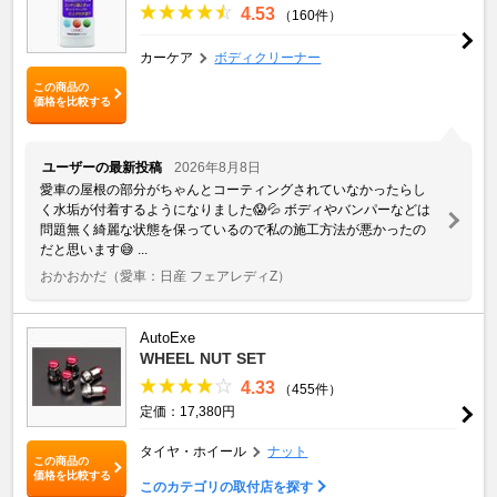
4.53
（160件）
カーケア
ボディクリーナー
この商品の
価格を比較する
ユーザーの最新投稿
2026年8月8日
愛車の屋根の部分がちゃんとコーティングされていなかったらし
く水垢が付着するようになりました😱💦 ボディやバンパーなどは
問題無く綺麗な状態を保っているので私の施工方法が悪かったの
だと思います😅 ...
おかおかだ
（愛車：日産 フェアレディZ）
AutoExe
WHEEL NUT SET
4.33
（455件）
定価：17,380円
タイヤ・ホイール
ナット
この商品の
価格を比較する
このカテゴリの取付店を探す