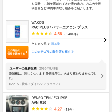
を公開中。20年選ばれてきた青の歩み、みんカラ投
稿企画など20周年の取り組みをご紹介します。
WAKO'S
PAC PLUS / パワーエアコン プラス
4.56
（3,484件）
ケミカル系
添加剤
この商品の
このカテゴリの取付店を探す
価格を比較する
ユーザーの最新投稿
2026年8月8日
添加後は、涼しくなります 静粛性等は、あまり変わりませんでし
た。
HA21S
（愛車：ダイハツ ミラココア）
DENSO TEN / ECLIPSE
AVN-R10
4.27
（11件）