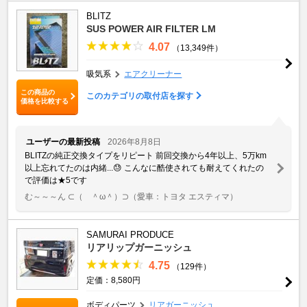
BLITZ
SUS POWER AIR FILTER LM
4.07
（13,349件）
吸気系
エアクリーナー
この商品の
このカテゴリの取付店を探す
価格を比較する
ユーザーの最新投稿
2026年8月8日
BLITZの純正交換タイプをリピート 前回交換から4年以上、5万km
以上忘れてたのは内緒...😓 こんなに酷使されても耐えてくれたの
で評価は★5です
む～～～ん ⊂（ ＾ω＾）⊃
（愛車：トヨタ エスティマ）
SAMURAI PRODUCE
リアリップガーニッシュ
4.75
（129件）
定価：8,580円
ボディパーツ
リアガーニッシュ