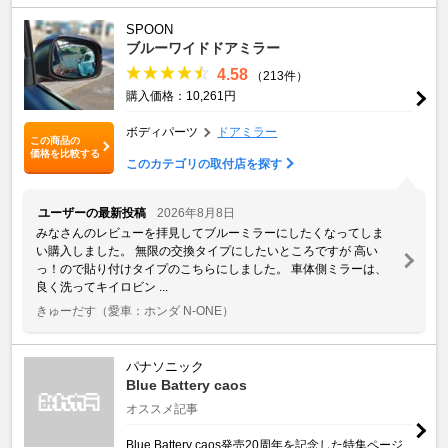
SPOON
ブルーワイドドアミラー
4.58
（213件）
購入価格：10,261円
ボディパーツ
ドアミラー
この商品の
価格を比較する
このカテゴリの取付店を探す
ユーザーの最新投稿
2026年8月8日
みなさんのレビューを拝見してブルーミラーにしたくなってしま
い購入しました。 無限の交換タイプにしたいところですが 高い
っ！ので貼り付けタイプのこちらにしました。 車体側ミラーは、
良く洗ってキイロビン ...
きゅーだす
（愛車：ホンダ N-ONE）
パナソニック
Blue Battery caos
オススメ記事
Blue Battery caos発売20周年を記念した特集ページ