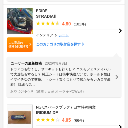
BRIDE
STRADIAⅢ
4.80
（101件）
インテリア
シート
この商品の
このカテゴリの取付店を探す
価格を比較する
ユーザーの最新投稿
2026年8月8日
ドラアカも行くし、サーキットも行くし？ ニスモフェスティバル
で大遠征もするし？ 純正シートは街中快適だけど、ホールド性は
イマイチなので交換。 （シート買うつもりで居たからレカロ非装
着） 目線も気 ...
おやじofゆうき
（愛車：日産 オーラ e-POWER）
NGKスパークプラグ / 日本特殊陶業
IRIDIUM DF
4.05
（66件）