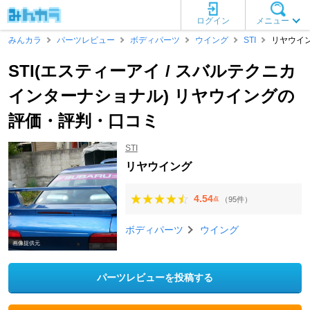
ログイン
メニュー
みんカラ
パーツレビュー
ボディパーツ
ウイング
STI
リヤウイ
STI(エスティーアイ / スバルテクニカ
インターナショナル) リヤウイングの
評価・評判・口コミ
STI
リヤウイング
4.54
（95件）
点
ボディパーツ
ウイング
画像提供元
パーツレビューを投稿する