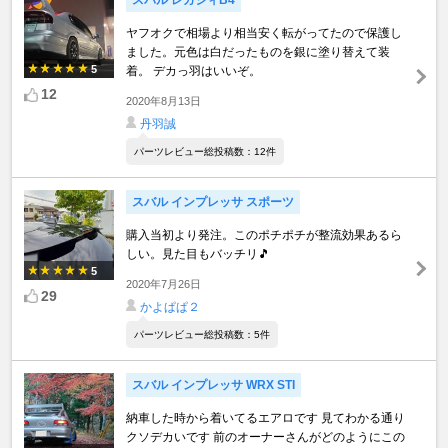
スバル レガシィB4
ヤフオクで相場より相当安く転がってたので保護し
ました。元色は白だったものを銀に塗り替えて装
5
着。 デカっ羽はいいぞ。
12
2020年8月13日
丹羽誠
パーツレビュー総投稿数：12件
スバル インプレッサ スポーツ
購入当初より発注。このポチポチが整流効果あるら
しい。見た目もバッチリ🎵
5
2020年7月26日
29
かよぱぱ２
パーツレビュー総投稿数：5件
スバル インプレッサ WRX STI
納車した時から着いてるエアロです 見てわかる通り
クソデカいです 前のオーナーさんがどのようにこの