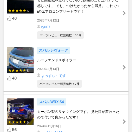
まだ高速域を走ってないので効果のほどはハテナな
感じです。 でも、つけたかったから満足。 これでst
5
iのエアロコンプリートです！
40
2025年7月12日
ryu07
パーツレビュー総投稿数：38件
スバル レヴォーグ
ルーフエンドスポイラー
2025年2月14日
5
よっすぃ～です
40
パーツレビュー総投稿数：7件
スバル WRX S4
カーボン製のリヤウイングです。 見た目が変わった
ので付けて良かったです！
5
2024年11月16日
56