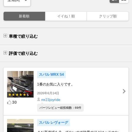
新着順
イイね！順
クリップ順
車種で絞り込む
評価で絞り込む
スバル WRX S4
1番のお気に入りです。
2026年6月14日
5
mr23joyride
30
パーツレビュー総投稿数：69件
スバル レヴォーグ