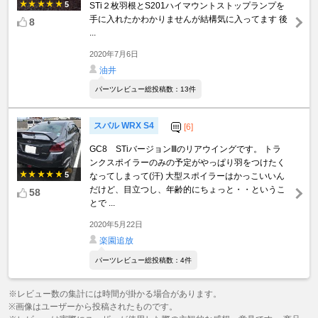
5
STi２枚羽根とS201ハイマウントストップランプを
手に入れたかわかりませんが結構気に入ってます 後
8
...
2020年7月6日
油井
パーツレビュー総投稿数：13件
スバル WRX S4
[6]
GC8 STiバージョンⅢのリアウイングです。 トラ
ンクスポイラーのみの予定がやっぱり羽をつけたく
5
なってしまって(汗) 大型スポイラーはかっこいいん
だけど、目立つし、年齢的にちょっと・・というこ
58
とで ...
2020年5月22日
楽園追放
パーツレビュー総投稿数：4件
※レビュー数の集計には時間が掛かる場合があります。
※画像はユーザーから投稿されたものです。