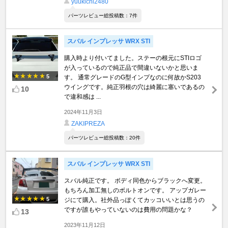
yuukichi2480
パーツレビュー総投稿数：7件
スバル インプレッサ WRX STI
購入時より付いてました。ステーの根元にSTIロゴ
が入っているので純正品で間違いないかと思いま
5
す。 通常グレードのG型インプなのに何故かS203
ウイングです。純正羽根の穴は綺麗に塞いであるの
10
で違和感は ...
2024年11月3日
ZAKIPREZA
パーツレビュー総投稿数：20件
スバル インプレッサ WRX STI
スバル純正です。 ボディ同色からブラックへ変更。
もちろん加工無しのボルトオンです。 アップガレー
5
ジにて購入。社外品っぽくてカッコいいとは思うの
ですが誰もやっていないのは費用の問題かな？
13
2023年11月12日