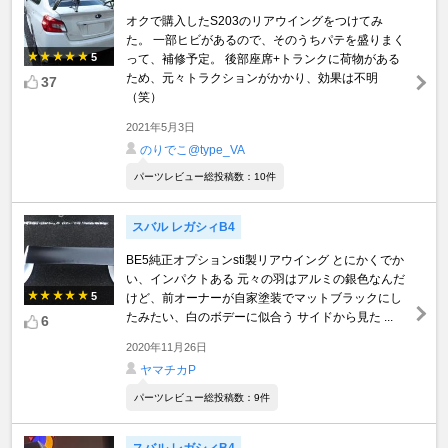
オクで購入したS203のリアウイングをつけてみ
た。 一部ヒビがあるので、そのうちパテを盛りまく
5
って、補修予定。 後部座席+トランクに荷物がある
ため、元々トラクションがかかり、効果は不明
37
（笑）
2021年5月3日
のりでこ@type_VA
パーツレビュー総投稿数：10件
スバル レガシィB4
BE5純正オプションsti製リアウイング とにかくでか
い、インパクトある 元々の羽はアルミの銀色なんだ
5
けど、前オーナーが自家塗装でマットブラックにし
たみたい、白のボデーに似合う サイドから見た ...
6
2020年11月26日
ヤマチカP
パーツレビュー総投稿数：9件