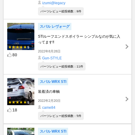
izumi@legacy
パーツレビュー総投稿数：9件
スバル レヴォーグ
STIルーフエンドスポイラー シンプルなのが気に入
ってます‼️
5
2022年8月28日
80
Gun-STYLE
パーツレビュー総投稿数：11件
スバル WRX STI
装着済の車輌
2022年2月20日
5
came84
18
パーツレビュー総投稿数：5件
スバル WRX STI