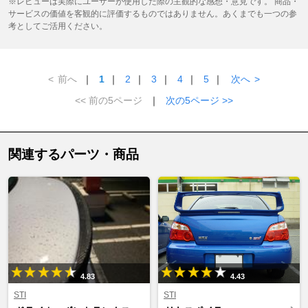
※レビューは実際にユーザーが使用した際の主観的な感想・意見です。 商品・
サービスの価値を客観的に評価するものではありません。あくまでも一つの参
考としてご活用ください。
<
前へ
｜
1
｜
2
｜
3
｜
4
｜
5
｜
次へ
>
<< 前の5ページ
｜
次の5ページ >>
関連するパーツ・商品
4.83
4.43
STI
STI