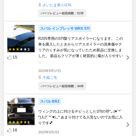
さいたま県☆GTA
パーツレビュー総投稿数：52件
スバル インプレッサ WRX STI
R205専用のSTI製リアスポイラーになります。 この
車を購入したときからリアスポイラーの洗車傷やク
3
リアのくすみが気になっていたため新品に交換しま
した。 新品もクリアが薄く材質的に傷が入りやすい
15
...
2023年9月17日
千両二号
パーツレビュー総投稿数：34件
スバル BRZ
ウィングの上に付けるチビっとしたSTIの羽*｡.(♥´꒳`
*)人(*´꒳`♥).｡* あまり付けてる人見ないのでお気に入
5
りです💕
16
2023年9月2日