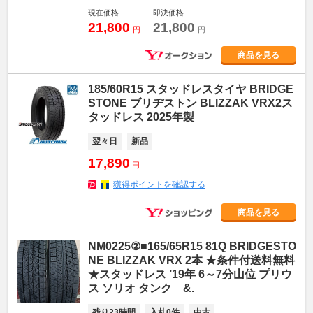
現在価格
即決価格
21,800
21,800
円
円
商品を見る
185/60R15 スタッドレスタイヤ BRIDGE
STONE ブリヂストン BLIZZAK VRX2ス
タッドレス 2025年製
翌々日
新品
17,890
円
獲得ポイントを確認する
商品を見る
NM0225②■165/65R15 81Q BRIDGESTO
NE BLIZZAK VRX 2本 ★条件付送料無料
★スタッドレス ’19年 6～7分山位 プリウ
ス ソリオ タンク &.
残り23時間
入札0件
中古