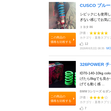
CUSCO ブル
シビックにも使用し
ぎない感じでお気に入
トヨタ 86
評価：
この商品の
カテゴリ：直巻スプリ
価格を比較する
12
MO
2026年8月2日 08:35
326POWER 
ID70-140-10kg
げたら8kgでも良
げても動く感 ...
BMW 3シリーズ セダ
この商品の
評価：
価格を比較する
カテゴリ：直巻スプリ
7