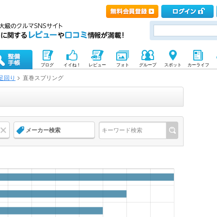
ブログ
イイね！
レビュー
フォト
グループ
スポット
カーライフ
足回り
直巻スプリング
メーカー検索