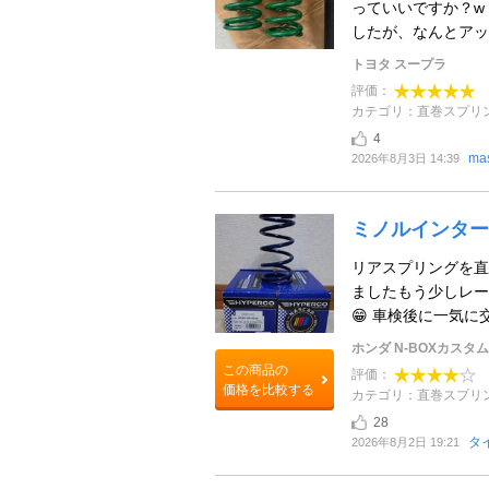
っていいですか？w
したが、なんとアップ
トヨタ スープラ
評価：
カテゴリ：直巻スプリ
4
ma
2026年8月3日 14:39
ミノルインター
リアスプリングを直
ましたもう少しレー
😁 車検後に一気に
ホンダ N-BOXカスタム
この商品の
評価：
価格を比較する
カテゴリ：直巻スプリ
28
タ
2026年8月2日 19:21