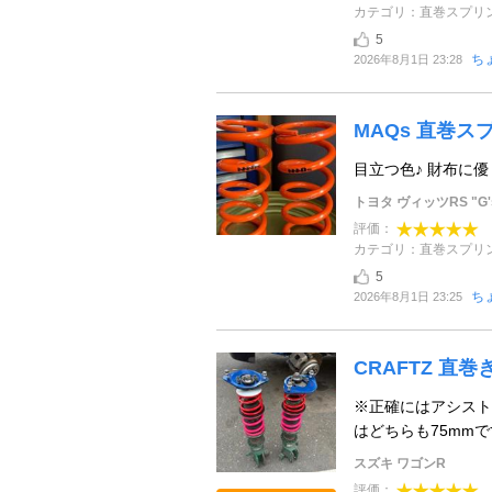
カテゴリ：直巻スプリ
5
ちょ
2026年8月1日 23:28
MAQs 直巻スプリ
目立つ色♪ 財布に
トヨタ ヴィッツRS "G'
評価：
カテゴリ：直巻スプリ
5
ちょ
2026年8月1日 23:25
CRAFTZ 直
※正確にはアシストス
はどちらも75mmで
スズキ ワゴンR
評価：