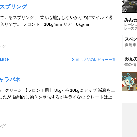
ースプリング
ているスプリング。 乗り心地はしなやかなのにマイルド過
りです。 フロント 10kg/mm リア 8kg/mm
ング
MO-R
同じ商品のレビュー一覧
チャラバネ
 color : グリーン 【フロント用】 8kgから10kgにアップ 減衰を上
かったが 強制的に動きを制限するがキライなので レートは上
ン
ング