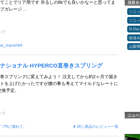
 てことでリア用です 吊るしの8kでも良いかなーと思ってま
注目タ
ガレージ ...
ソニ
ソニ
N-One
ング
給油
sa_supramk4
山梨
ナショナル HYPERCO直巻きスプリング
巻スプリングに変えてみよう！ 注文してから約2ヶ月で届き
トを上げたかったですが腰の事も考えてマイルドなレートに
交換予定。
ング
ニュー
イプRに憧れて。
同じ商品のレビュー一覧