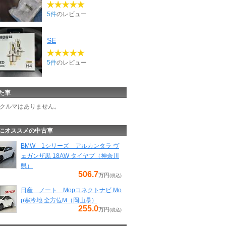
5件
のレビュー
SE
5件
のレビュー
た車
クルマはありません。
にオススメの中古車
BMW 1シリーズ アルカンタラ ヴ
ェガンザ黒 18AW タイヤプ（神奈川
県）
506.7
万円
(税込)
日産 ノート Mopコネクトナビ Mo
p寒冷地 全方位M（岡山県）
255.0
万円
(税込)