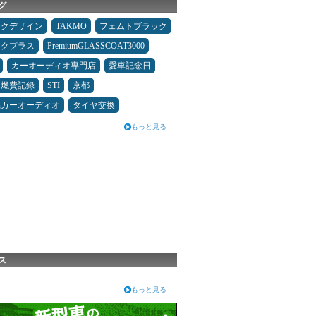
グ
ックデザイン
TAKMO
フェムトブラック
ックプラス
PremiumGLASSCOAT3000
カーオーディオ専門店
愛車記念日
＆燃費記録
STI
京都
県カーオーディオ
タイヤ交換
もっと見る
ス
もっと見る