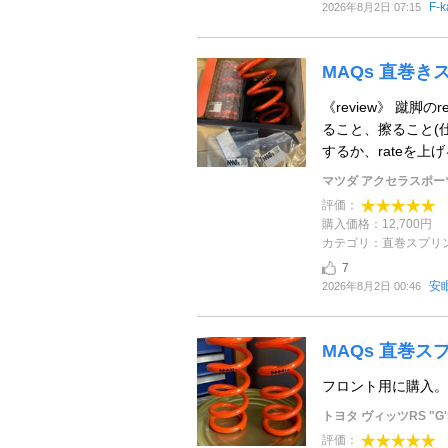
F-k
2026年8月2日 07:15
MAQs 直巻き
《review》 蹴脚の
ること、擦ること(
するか、rateを上げる
マツダ アクセラスポ
評価：
購入価格：12,700円
カテゴリ：直巻スプリ
7
安
2026年8月2日 00:46
MAQs 直巻スプリ
フロント用に購入。
トヨタ ヴィッツRS "G'
評価：