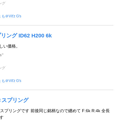
ング
も＠Vit'z G's
ング ID62 H200 6k
優しい価格。
s"
ング
も＠Vit'z G's
巻きスプリング
プリングです 前後同じ銘柄なので纏めて F:6k R:4k 全長
す