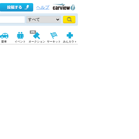
ヘルプ
愛車
イベント
オークション
サーキット
みんカラ＋