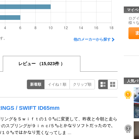
マイペ
ログ
様々
す。
他のメーカーから探す
レビュー
（15,023件 ）
人気パ
新着順
イイね！順
クリップ順
INGS / SWIFT ID65mm
リングをＳｗｉｆｔの１０㌔に変更して、昨夜と今朝と走ら
々のスプリングが９ｉｎｃ/５㌔とかなりソフトだったので、
１０㌔ではかなり荒くなってしま ...