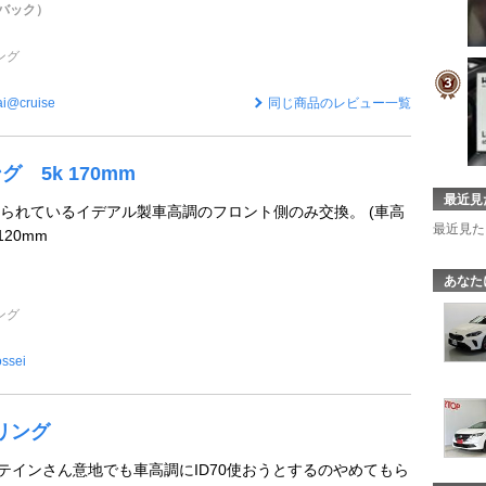
チバック）
ング
i@cruise
同じ商品のレビュー一覧
グ 5k 170mm
最近見
られているイデアル製車高調のフロント側のみ交換。 (車高
最近見た
120mm
あなた
ング
ossei
プリング
 10k テインさん意地でも車高調にID70使おうとするのやめてもら