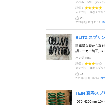
アバルト 595 （ハッ
評価：
カテゴリ：直巻スプリ
28
Da
2022年9月12日 11:17
BLITZ スプリン
現車購入時から取付
調メーカー純正)6k 
ホンダ S660
評価：
カテゴリ：直巻スプリ
15
hir
2026年8月4日 07:44
TEIN 直巻ス
ID70 H200mm