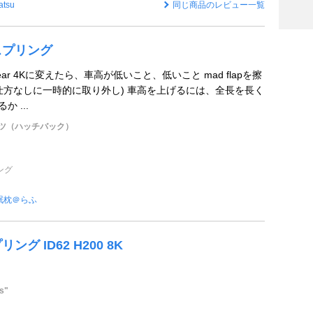
atsu
同じ商品のレビュー一覧
スプリング
rear 4Kに変えたら、車高が低いこと、低いこと mad flapを擦
仕方なしに一時的に取り外し) 車高を上げるには、全長を長く
か ...
ーツ（ハッチバック）
ング
眠枕＠らふ
ング ID62 H200 8K
s"