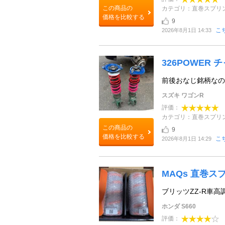
この商品の
カテゴリ：直巻スプリ
価格を比較する
9
こ
2026年8月1日 14:33
326POWER 
前後おなじ銘柄なので纏め
スズキ ワゴンR
評価：
カテゴリ：直巻スプリ
この商品の
9
価格を比較する
こ
2026年8月1日 14:29
MAQs 直巻スプリ
ブリッツZZ-R車高調
ホンダ S660
評価：