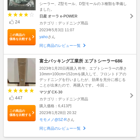
シーラー、Z型モール、D型モールの３種類を準備し
ました。
日産 オーラ e-POWER
24
カテゴリ：デッドニング用品
2023年5月3日 11:07
この商品の
yaho
さん
価格を比較する
同じ商品のレビュー一覧
富士パッキング工業所 エプトシーラー686
2023年1月20日再購入 昨年、エプトシーラーの厚さ
10mm×100cm×152cmを購入して、フロントドアの
デッドニングを行いましたが、効果を充分に感じる
ことが出来たので、再購入です。 今回 ...
マツダ CX-30
447
カテゴリ：デッドニング用品
購入価格：6,413円
この商品の
2023年1月28日 20:32
価格を比較する
モモメノ@SZ-R
さん
同じ商品のレビュー一覧