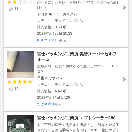
の容器にシンサレートを貼ったやつ）の方が音漏れ
はなく ...
11
トヨタ ルーミーカスタム
カテゴリ：デッドニング用品
購入価格：9,690円
2023年5月25日 20:33
KURA-M900A
さん
富士パッキング工業所 美音スーパーセルフ
ォーム
難燃素材、程良く伸びるので施工しやすい。 50㎝×
２M
日産 キャラバン
カテゴリ：デッドニング用品
12
購入価格：4,420円
2023年5月4日 17:29
たけ＠沼津
さん
富士パッキング工業所 エプトシーラー686
ドア下部の遮音で使用する用品です。 皆さんが施工
されている整備手帳を参考に行います。 物はエプト