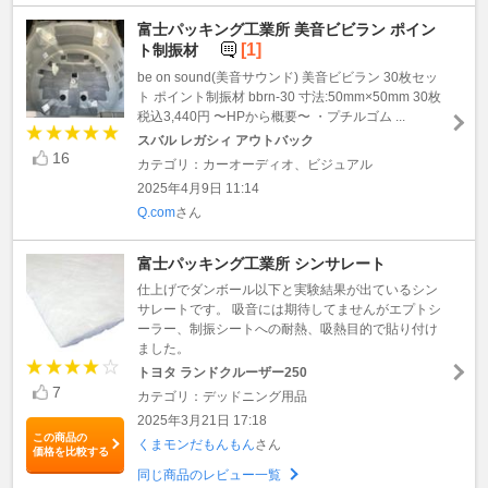
富士パッキング工業所 美音ビビラン ポイン
[1]
ト制振材
be on sound(美音サウンド) 美音ビビラン 30枚セッ
ト ポイント制振材 bbrn-30 寸法:50mm×50mm 30枚
税込3,440円 〜HPから概要〜 ・プチルゴム ...
スバル レガシィ アウトバック
16
カテゴリ：カーオーディオ、ビジュアル
2025年4月9日 11:14
Q.com
さん
富士パッキング工業所 シンサレート
仕上げでダンボール以下と実験結果が出ているシン
サレートです。 吸音には期待してませんがエプトシ
ーラー、制振シートへの耐熱、吸熱目的で貼り付け
ました。
トヨタ ランドクルーザー250
7
カテゴリ：デッドニング用品
2025年3月21日 17:18
この商品の
くまモンだもんもん
さん
価格を比較する
同じ商品のレビュー一覧