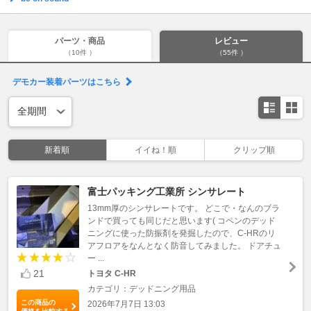
パーツ・商品
レビュー
（10件 ）
（55件 ）
デモカー装着パーツはこちら
新着順
イイね！順
クリップ順
富士パッキング工業所 シンサレート
13mm厚のシンサレートです。 どこで・なんのブラ
ンドで買っても同じだと思います( コペンのデッド
ニングに使った防振剤を発掘したので、C-HRのリ
アフロアをなんとなく防音してみました。 ドアチュ
ー ...
21
トヨタ C-HR
カテゴリ：デッドニング用品
この商品の
2026年7月7日 13:03