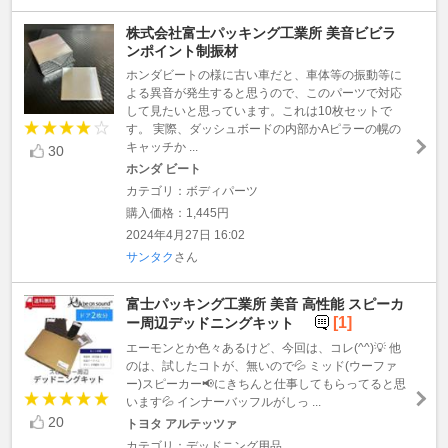
株式会社富士パッキング工業所 美音ビビラ
ンポイント制振材
ホンダビートの様に古い車だと、車体等の振動等に
よる異音が発生すると思うので、このパーツで対応
して見たいと思っています。これは10枚セットで
す。 実際、ダッシュボードの内部かAピラーの幌の
キャッチか ...
30
ホンダ ビート
カテゴリ：ボディパーツ
購入価格：1,445円
2024年4月27日 16:02
サンタク
さん
富士パッキング工業所 美音 高性能 スピーカ
[1]
ー周辺デッドニングキット
エーモンとか色々あるけど、今回は、コレ(^^)💡 他
のは、試したコトが、無いので💦 ミッド(ウーファ
ー)スピーカー📢にきちんと仕事してもらってると思
います💦 インナーバッフルがしっ ...
20
トヨタ アルテッツァ
カテゴリ：デッドニング用品