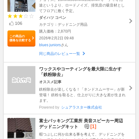
途というより、ロードノイズ、排気音の吸音材とし
てフロアに敷く予定。
ダイハツ コペン
106
カテゴリ：デッドニング用品
購入価格：2,870円
この商品の
2026年2月2日 09:48
価格を比較する
blues juniors
さん
同じ商品のレビュー一覧
ワックスやコーティングを最大限に生かす
「鉄粉除去」
オススメ記事
鉄粉除去が楽しくなる！「ネンドスムーサー」が新
登場！ 鉄粉を取ると、仕上がりに大きな差が生まれ
ます。
Powered by
シュアラスター株式会社
富士パッキング工業所 美音スピーカー周辺
[1]
デッドニングキット
暇つぶしに何か出来る事を考えて、デッドニングを