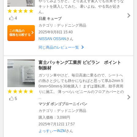
やってみようかと。 とりあえず素人でも出来そうな
キットを購入してみた。 暑いよね。やる気が起き
ん。
4
日産 キューブ
カテゴリ：デッドニング用品
この商品の
2025年9月8日 15:40
価格を比較する
NISSAN OSSAN
さん
同じ商品のレビュー一覧
富士パッキング工業所 ビビラン ポイント
制振材
ガソリン車やけど、毎日高速に乗るので、シートへ
の熱さと少しでも静かになればと思って厚み2mm 5
0mm×50mmを30枚購入！ まずは運転席、助手席周
りに施工。 薄っぺらいビニールのフロアカバーとの
...
5
マツダ ボンゴブローニイバン
カテゴリ：デッドニング用品
購入価格：3,098円
2025年7月12日 17:57
よっすぃーINZM
さん