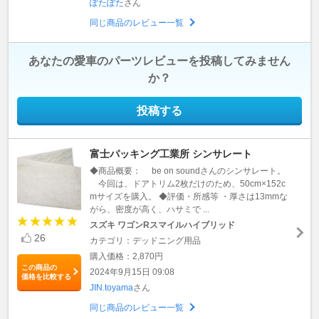
ぽたぽた
さん
同じ商品のレビュー一覧
あなたの愛車のパーツレビューを投稿してみません
か？
投稿する
富士パッキング工業所 シンサレート
◆商品概要： be on soundさんのシンサレート。
今回は、ドアトリム2枚だけのため、50cm×152c
mサイズを購入。 ◆評価・所感等 ・厚さは13mmな
がら、密度が高く、ハサミで ...
スズキ ワゴンRスマイルハイブリッド
26
カテゴリ：デッドニング用品
購入価格：2,870円
この商品の
2024年9月15日 09:08
価格を比較する
JIN.toyama
さん
同じ商品のレビュー一覧