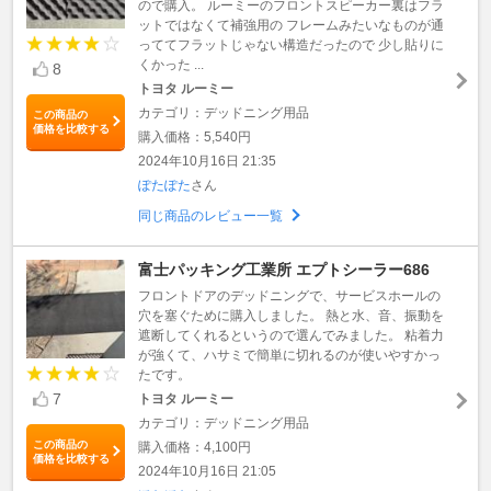
ので購入。 ルーミーのフロントスピーカー裏はフラ
ットではなくて補強用の フレームみたいなものが通
っててフラットじゃない構造だったので 少し貼りに
くかった ...
8
トヨタ ルーミー
カテゴリ：デッドニング用品
この商品の
価格を比較する
購入価格：5,540円
2024年10月16日 21:35
ぽたぽた
さん
同じ商品のレビュー一覧
富士パッキング工業所 エプトシーラー686
フロントドアのデッドニングで、サービスホールの
穴を塞ぐために購入しました。 熱と水、音、振動を
遮断してくれるというので選んでみました。 粘着力
が強くて、ハサミで簡単に切れるのが使いやすかっ
たです。
7
トヨタ ルーミー
カテゴリ：デッドニング用品
この商品の
購入価格：4,100円
価格を比較する
2024年10月16日 21:05