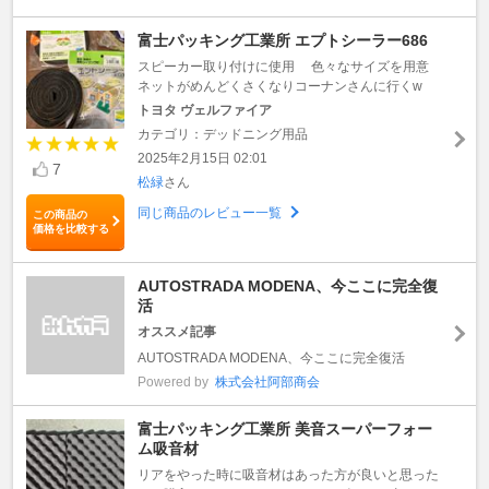
富士パッキング工業所 エプトシーラー686
スピーカー取り付けに使用 色々なサイズを用意
ネットがめんどくさくなりコーナンさんに行くw
トヨタ ヴェルファイア
カテゴリ：デッドニング用品
2025年2月15日 02:01
7
松緑
さん
同じ商品のレビュー一覧
この商品の
価格を比較する
AUTOSTRADA MODENA、今ここに完全復
活
オススメ記事
AUTOSTRADA MODENA、今ここに完全復活
Powered by
株式会社阿部商会
富士パッキング工業所 美音スーパーフォー
ム吸音材
リアをやった時に吸音材はあった方が良いと思った