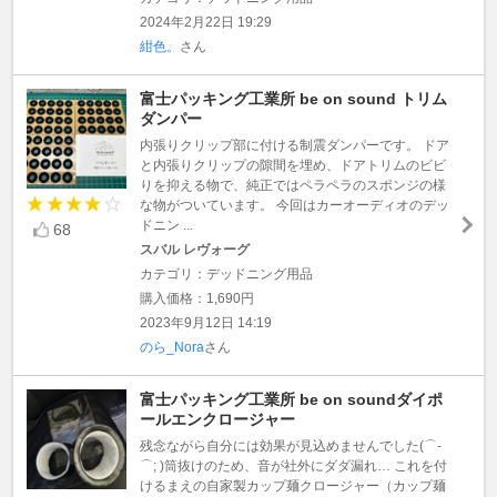
2024年2月22日 19:29
紺色。
さん
富士パッキング工業所 be on sound トリム
ダンパー
内張りクリップ部に付ける制震ダンパーです。 ドア
と内張りクリップの隙間を埋め、ドアトリムのビビ
りを抑える物で、純正ではペラペラのスポンジの様
な物がついています。 今回はカーオーディオのデッ
ドニン ...
68
スバル レヴォーグ
カテゴリ：デッドニング用品
購入価格：1,690円
2023年9月12日 14:19
のら_Nora
さん
富士パッキング工業所 be on soundダイポ
ールエンクロージャー
残念ながら自分には効果が見込めませんでした(⌒-
⌒; )筒抜けのため、音が社外にダダ漏れ… これを付
けるまえの自家製カップ麺クロージャー（カップ麺