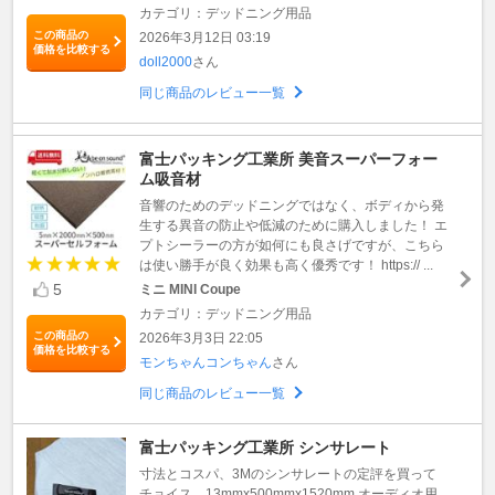
カテゴリ：デッドニング用品
この商品の
2026年3月12日 03:19
価格を比較する
doll2000
さん
同じ商品のレビュー一覧
富士パッキング工業所 美音スーパーフォー
ム吸音材
音響のためのデッドニングではなく、ボディから発
生する異音の防止や低減のために購入しました！ エ
プトシーラーの方が如何にも良さげですが、こちら
は使い勝手が良く効果も高く優秀です！ https:// ...
5
ミニ MINI Coupe
カテゴリ：デッドニング用品
この商品の
2026年3月3日 22:05
価格を比較する
モンちゃんコンちゃん
さん
同じ商品のレビュー一覧
富士パッキング工業所 シンサレート
寸法とコスパ、3Mのシンサレートの定評を買って
チョイス。13mmx500mmx1520mm オーディオ用