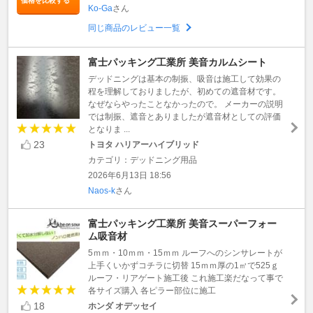
価格を比較する
Ko-Ga
さん
同じ商品のレビュー一覧
富士パッキング工業所 美音カルムシート
デッドニングは基本の制振、吸音は施工して効果の
程を理解しておりましたが、初めての遮音材です。
なぜならやったことなかったので。 メーカーの説明
では制振、遮音とありましたが遮音材としての評価
となりま ...
23
トヨタ ハリアーハイブリッド
カテゴリ：デッドニング用品
2026年6月13日 18:56
Naos-k
さん
富士パッキング工業所 美音スーパーフォー
ム吸音材
5ｍｍ・10ｍｍ・15ｍｍ ルーフへのシンサレートが
上手くいかずコチラに切替 15ｍｍ厚の1㎥で525ｇ
ルーフ・リアゲート施工後 これ施工楽だなって事で
各サイズ購入 各ピラー部位に施工
18
ホンダ オデッセイ