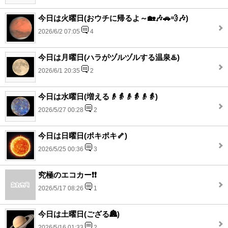
今日は火曜日(おウチに帰るよ～🏡🎶🚗💨🎶)
2026/6/2 07:05
4
今日は月曜日(ハラがヅルヅルする温泉♨️)
2026/6/1 20:35
2
今日は水曜日(増える👴👵👴👵👴👵)
2026/5/27 00:28
2
今日は日曜日(ポキポキ🦴)
2026/5/25 00:36
3
究極のエコカー❗❗
2026/5/17 08:26
1
今日は土曜日(ござる🏯)
2026/5/16 01:33
2