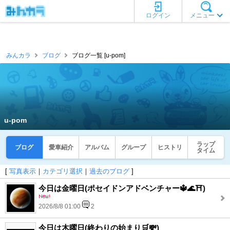
ログイン
メニュー
みんカラ
ブログ
ブログ一覧 [u-pom]
u-pom
ラップ
ブログ
愛車紹介
アルバム
グループ
ヒストリ
タイム
[
写真表示
｜
カテゴリ選択
｜
過去のブログ
]
今日は金曜日(ポセイドンアドベンチャー🔱🌊⛩️)
2026/8/8 01:00
2
今日は木曜日(終わりの始まり🛒💸)